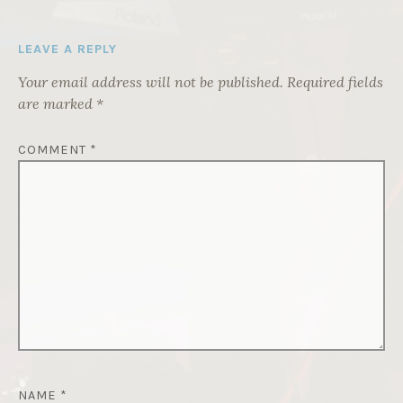
LEAVE A REPLY
Your email address will not be published.
Required fields
are marked
*
COMMENT
*
NAME
*