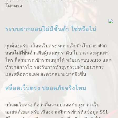
โดยตรง
ระบบฝากถอนไม่มีขั้นต่ำ ใช่หรือไม่
ถูกต้องครับ สล็อตเว็บตรง หลายเว็บมีนโยบาย
ฝาก
ถอนไม่มีขั้นต่ำ
เพื่อผู้เล่นทุกระดับ ไม่ว่าจะลงทุนเท่า
ไหร่ ก็สามารถเข้าร่วมสนุกได้ พร้อมระบบ Auto และ
ทำรายการไว รองรับการทำธุรกรรมผ่านธนาคาร
และสล็อตวอเลท สะดวกสบายมากยิ่งขึ้น
สล็อตเว็บตรง ปลอดภัยจริงไหม
สล็อตเว็บตรง ถือว่ามีความปลอดภัยสูงกว่า เว็บ
เอเย่นต์เยอะครับ เนื่องจากมีการเข้ารหัสข้อมูล SSL,