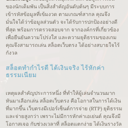
ของนักเดิมพัน เป็นสิ่งสำคัญอันดับต้นๆ มีระบบการ
เข้ารหัสข้อมูลที่เข้มงวด ตามเกณฑ์สากล คุณจึง
มั่นใจได้ว่าข้อมูลส่วนตัว จะได้รับการปกป้องอย่างดี
ที่สุด พร้อมการตรวจสอบจาก จากองค์กรที่เกี่ยวข้อง
เพื่อยืนยันความโปร่งใส และความยุติธรรมของเกม
คุณจึงสามารถเล่น สล็อตเว็บตรง ได้อย่างสบายใจไร้
กังวล
สล็อตทำกำไรดี ได้เงินจริง ไร้หักค่า
ธรรมเนียม
เหตุผลสำคัญประการหนึ่ง ที่ทำให้ผู้เล่นจำนวนมาก
หันมาเลือกเล่น สล็อตเว็บตรง คือโอกาสในการได้เงิน
ที่มากขึ้น เว็บตรงมีเปอร์เซ็นต์การจ่าย (RTP) ยุติธรรม
และจ่ายสูงกว่า เพราะไม่มีการหักค่าเอเย่นต์ คุณจึงมี
โอกาสเจอ กับช่วงเวลาที่ สล็อตแตกง่าย ได้เงินรางวัล