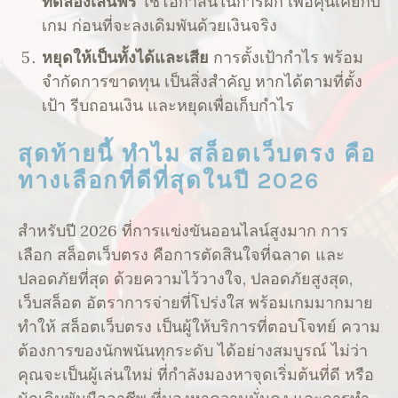
ทดลองเล่นฟรี
ใช้โอกาสนี้ในการฝึก เพื่อคุ้นเคยกับ
เกม ก่อนที่จะลงเดิมพันด้วยเงินจริง
หยุดให้เป็นทั้งได้และเสีย
การตั้งเป้ากำไร พร้อม
จำกัดการขาดทุน เป็นสิ่งสำคัญ หากได้ตามที่ตั้ง
เป้า รีบถอนเงิน และหยุดเพื่อเก็บกำไร
สุดท้ายนี้ ทำไม สล็อตเว็บตรง คือ
ทางเลือกที่ดีที่สุดในปี 2026
สำหรับปี 2026 ที่การแข่งขันออนไลน์สูงมาก การ
เลือก สล็อตเว็บตรง คือการตัดสินใจที่ฉลาด และ
ปลอดภัยที่สุด ด้วยความไว้วางใจ, ปลอดภัยสูงสุด,
เว็บสล็อต อัตราการจ่ายที่โปร่งใส พร้อมเกมมากมาย
ทำให้ สล็อตเว็บตรง เป็นผู้ให้บริการที่ตอบโจทย์ ความ
ต้องการของนักพนันทุกระดับ ได้อย่างสมบูรณ์ ไม่ว่า
คุณจะเป็นผู้เล่นใหม่ ที่กำลังมองหาจุดเริ่มต้นที่ดี หรือ