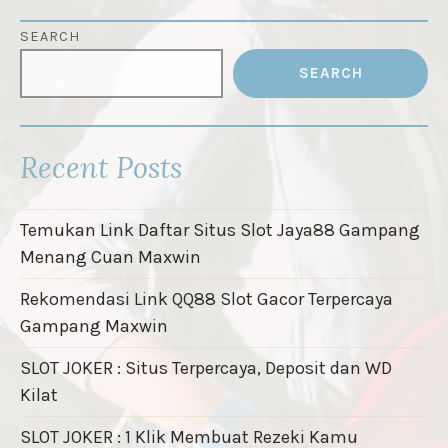
SEARCH
SEARCH
Recent Posts
Temukan Link Daftar Situs Slot Jaya88 Gampang
Menang Cuan Maxwin
Rekomendasi Link QQ88 Slot Gacor Terpercaya
Gampang Maxwin
SLOT JOKER : Situs Terpercaya, Deposit dan WD
Kilat
SLOT JOKER : 1 Klik Membuat Rezeki Kamu