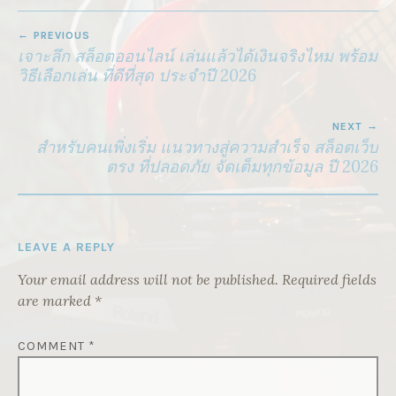
POST
PREVIOUS
NAVIGATION
เจาะลึก สล็อตออนไลน์ เล่นแล้วได้เงินจริงไหม พร้อม
วิธีเลือกเล่น ที่ดีที่สุด ประจำปี 2026
NEXT
สำหรับคนเพิ่งเริ่ม แนวทางสู่ความสำเร็จ สล็อตเว็บ
ตรง ที่ปลอดภัย จัดเต็มทุกข้อมูล ปี 2026
LEAVE A REPLY
Your email address will not be published.
Required fields
are marked
*
COMMENT
*