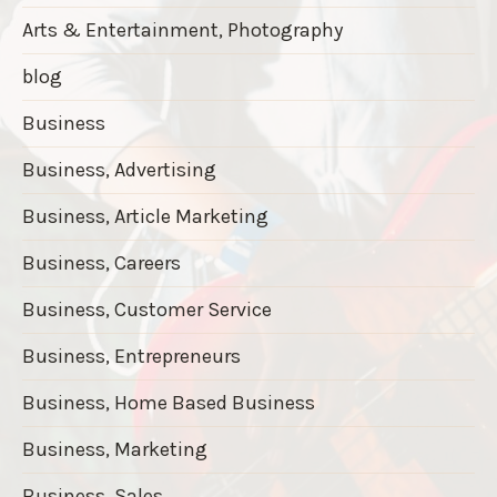
Arts & Entertainment, Photography
blog
Business
Business, Advertising
Business, Article Marketing
Business, Careers
Business, Customer Service
Business, Entrepreneurs
Business, Home Based Business
Business, Marketing
Business, Sales