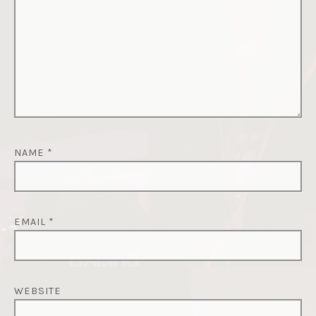
NAME
*
EMAIL
*
WEBSITE