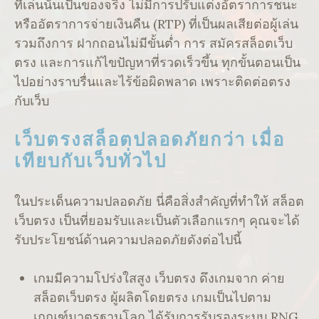
ที่เล่นนั้นเป็นของจริง ไม่มีการปรับแต่งอัตราการชนะ
หรืออัตราการจ่ายเงินคืน (RTP) ที่เป็นผลเสียต่อผู้เล่น
รวมถึงการ ฝากถอนไม่มีขั้นต่ำ การ สมัครสล็อตเว็บ
ตรง และการแก้ไขปัญหาที่รวดเร็วขึ้น ทุกขั้นตอนเป็น
ไปอย่างราบรื่นและไร้ข้อผิดพลาด เพราะติดต่อตรง
กับเว็บ
เว็บตรงสล็อตปลอดภัยกว่า เมื่อ
เทียบกับเว็บทั่วไป
ในประเด็นความปลอดภัย นี่คือสิ่งสำคัญที่ทำให้ สล็อต
เว็บตรง เป็นที่ยอมรับและเป็นตัวเลือกแรกๆ คุณจะได้
รับประโยชน์ด้านความปลอดภัยดังต่อไปนี้
เกมมีความโปร่งใสสูง เว็บตรง ดึงเกมจาก ค่าย
สล็อตเว็บตรง ผู้ผลิตโดยตรง เกมเป็นไปตาม
เกณฑ์มาตรฐานโลก ได้รับการรับรองระบบ RNG