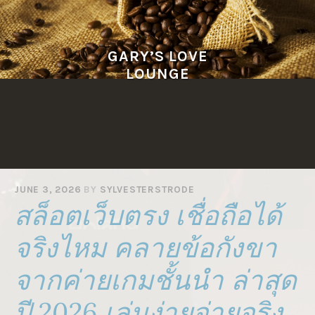
Skip
to
content
GARY’S LOVE
LOUNGE
JUNE 3, 2026
BY
SYLVESTERSTRODE
สล็อตเว็บตรง เชื่อถือได้
จริงไหม คลายข้อกังขา
จากค่ายเกมชั้นนำ ล่าสุด
ปี 2026 เล่นง่ายจ่ายจริง