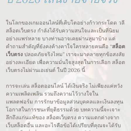
ในโลกของเกมออนไลน์ที่เติบโตอย่างก้าวกระโดด วลี
สล็อตเว็บตรง กำลังได้รับความสนใจและเป็นที่นิยม
อย่างแพร่หลาย บางท่านอาจเคยผ่านหูมาบ้าง แต่
คำถามสำคัญที่ยังคงค้างคาใจใครหลายคนคือ “
สล็อต
เว็บตรง
ปลอดภัยจริงไหม” เราจะมาคลายทุกข้อสงสัย
อย่างละเอียด เพื่อความมั่นใจสูงสุดในการเลือก สล็อต
เว็บตรงไม่ผ่านเอเย่นต์ ในปี 2026 นี้
การจะเล่น สล็อตออนไลน์ ได้เงินจริง ไม่เพียงแค่หวัง
ความเพลิดเพลิน รวมถึงความไว้วางใจใน
แพลตฟอร์ม การรักษาข้อมูลส่วนบุคคลและเงินลงทุน
โอกาสในการชนะที่ยุติธรรมด้วย บทความนี้จะเจาะ
ลึกถึงแก่นแท้ของ สล็อตเว็บตรง ความแตกต่างจาก
เว็บสล็อตอื่น และอะไรคือข้อได้เปรียบที่คุณจะได้รับ