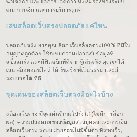
น่าเชื่อถือ และจัดการได้ดีกว่า ทั้งในเรื่องของระบบ
เกม การเงิน และการบริการลูกค้า
เล่นสล็อตเว็บตรงปลอดภัยแค่ไหน
ปลอดภัยจริง หากคุณเลือก เว็บสล็อตตรง100% ที่มีใบ
อนุญาตถูกต้อง ใช้ระบบความปลอดภัยข้อมูลที่
แข็งแกร่ง และมีฟีดแบ็กที่ดีจากผู้เล่นจริง คุณจะได้
เล่น สล็อตออนไลน์ ได้เงินจริง ที่เป็นธรรม และมี
ระบบออโต้ ที่ดี
จุดเด่นของสล็อตเว็บตรงมีอะไรบ้าง
สล็อตเว็บตรง มีจุดเด่นที่เกมโปร่งใส (ไม่มีการล็อก
ผล), ความปลอดภัยของข้อมูลส่วนบุคคลและการเงิน,
สล็อตเว็บตรง ระบบ ฝากถอนไม่มีขั้นต่ำ ที่รวดเร็ว,