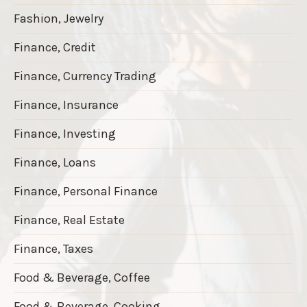
Fashion, Jewelry
Finance, Credit
Finance, Currency Trading
Finance, Insurance
Finance, Investing
Finance, Loans
Finance, Personal Finance
Finance, Real Estate
Finance, Taxes
Food & Beverage, Coffee
Food & Beverage, Cooking