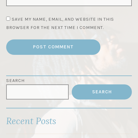
SAVE MY NAME, EMAIL, AND WEBSITE IN THIS
BROWSER FOR THE NEXT TIME I COMMENT.
SEARCH
SEARCH
Recent Posts