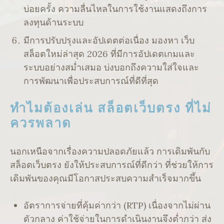
บ่อยครั้ง ความลื่นไหลในการใช้งานแสดงถึงการ
ลงทุนด้านระบบ
มีการปรับปรุงและอัปเดตต่อเนื่อง มองหา เว็บ
สล็อตใหม่ล่าสุด 2026 ที่มีการอัปเดตเกมและ
ระบบอย่างสม่ำเสมอ บ่งบอกถึงความใส่ใจและ
การพัฒนาเพื่อประสบการณ์ที่ดีที่สุด
ทำไมต้องเล่น สล็อตเว็บตรง ที่ไม่
ควรพลาด
นอกเหนือจากเรื่องความปลอดภัยแล้ว การเดิมพันกับ
สล็อตเว็บตรง ยังให้ประสบการณ์ที่ดีกว่า ที่ช่วยให้การ
เดิมพันของคุณมีโอกาสประสบความสำเร็จมากขึ้น
อัตราการจ่ายที่คุ้มค่ากว่า (RTP) เนื่องจากไม่ผ่าน
ตัวกลาง ค่าใช้จ่ายในการดำเนินงานจึงต่ำกว่า ส่ง