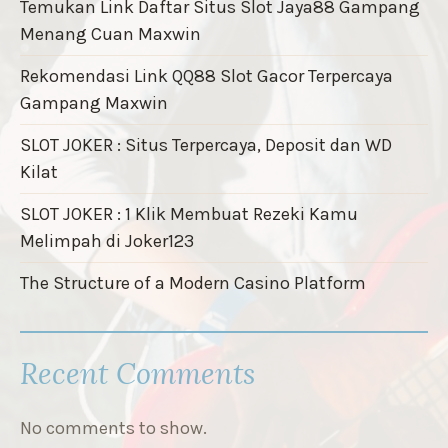
Temukan Link Daftar Situs Slot Jaya88 Gampang
Menang Cuan Maxwin
Rekomendasi Link QQ88 Slot Gacor Terpercaya
Gampang Maxwin
SLOT JOKER : Situs Terpercaya, Deposit dan WD
Kilat
SLOT JOKER : 1 Klik Membuat Rezeki Kamu
Melimpah di Joker123
The Structure of a Modern Casino Platform
Recent Comments
No comments to show.