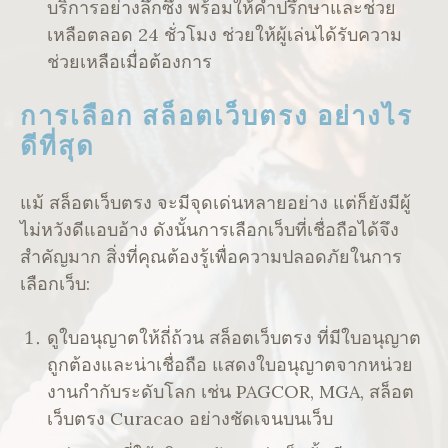
บริการอย่างลึกซึ้ง พร้อมให้คำปรึกษาและช่วย
เหลือตลอด 24 ชั่วโมง ช่วยให้ผู้เล่นได้รับความ
ช่วยเหลือเมื่อต้องการ
การเลือก สล็อตเว็บตรง อย่างไร
ดีที่สุด
แม้ สล็อตเว็บตรง จะมีจุดเด่นหลายอย่าง แต่ก็ยังมีผู้
ไม่หวังดีแอบอ้าง ดังนั้นการเลือกเว็บที่เชื่อถือได้จึง
สำคัญมาก สิ่งที่คุณต้องรู้เพื่อความปลอดภัยในการ
เลือกเว็บ:
ดูใบอนุญาตให้ถี่ถ้วน สล็อตเว็บตรง ที่มีใบอนุญาต
ถูกต้องและน่าเชื่อถือ แสดงใบอนุญาตจากหน่วย
งานกำกับระดับโลก เช่น PAGCOR, MGA, สล็อต
เว็บตรง Curacao อย่างชัดเจนบนเว็บ