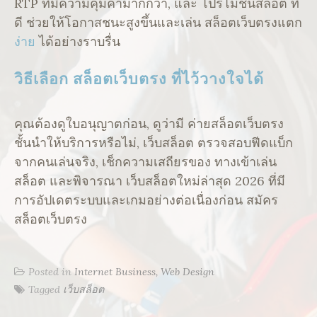
RTP ที่มีความคุ้มค่ามากกว่า, และ โปรโมชั่นสล็อต ที่
ดี ช่วยให้โอกาสชนะสูงขึ้นและเล่น สล็อตเว็บตรงแตก
ง่าย
ได้อย่างราบรื่น
วิธีเลือก สล็อตเว็บตรง ที่ไว้วางใจได้
คุณต้องดูใบอนุญาตก่อน, ดูว่ามี ค่ายสล็อตเว็บตรง
ชั้นนำให้บริการหรือไม่, เว็บสล็อต ตรวจสอบฟีดแบ็ก
จากคนเล่นจริง, เช็กความเสถียรของ ทางเข้าเล่น
สล็อต และพิจารณา เว็บสล็อตใหม่ล่าสุด 2026 ที่มี
การอัปเดตระบบและเกมอย่างต่อเนื่องก่อน สมัคร
สล็อตเว็บตรง
Posted in
Internet Business, Web Design
Tagged
เว็บสล็อต