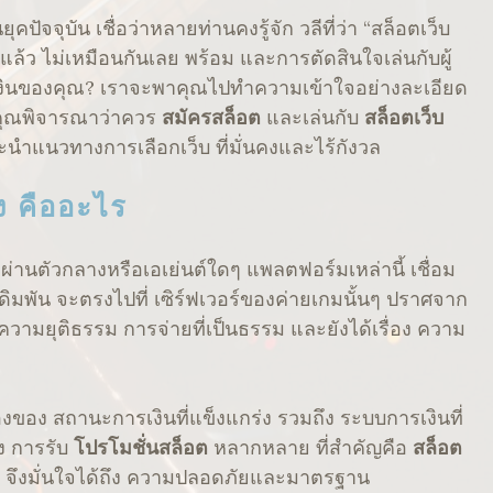
คปัจจุบัน เชื่อว่าหลายท่านคงรู้จัก วลีที่ว่า “สล็อตเว็บ
ิงแล้ว ไม่เหมือนกันเลย พร้อม และการตัดสินใจเล่นกับผู้
ินของคุณ? เราจะพาคุณไปทำความเข้าใจอย่างละเอียด
ให้คุณพิจารณาว่าควร
สมัครสล็อต
และเล่นกับ
สล็อตเว็บ
ะนำแนวทางการเลือกเว็บ ที่มั่นคงและไร้กังวล
ง คืออะไร
่ผ่านตัวกลางหรือเอเย่นต์ใดๆ แพลตฟอร์มเหล่านี้ เชื่อม
เดิมพัน จะตรงไปที่ เซิร์ฟเวอร์ของค่ายเกมนั้นๆ ปราศจาก
 ความยุติธรรม การจ่ายที่เป็นธรรม และยังได้เรื่อง ความ
่องของ สถานะการเงินที่แข็งแกร่ง รวมถึง ระบบการเงินที่
ง การรับ
โปรโมชั่นสล็อต
หลากหลาย ที่สำคัญคือ
สล็อต
ำ จึงมั่นใจได้ถึง ความปลอดภัยและมาตรฐาน