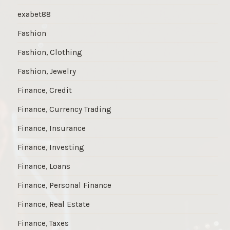
exabet88
Fashion
Fashion, Clothing
Fashion, Jewelry
Finance, Credit
Finance, Currency Trading
Finance, Insurance
Finance, Investing
Finance, Loans
Finance, Personal Finance
Finance, Real Estate
Finance, Taxes