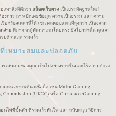
หาสิ่งที่ดีกว่า
สล็อตเว็บตรง
เป็นบรรทัดฐานใหม่
ันต้องการ การเปิดเผยข้อมูล ความเป็นธรรม และ ความ
ียกร้องเหล่านี้ได้ เช่น ผลตอบแทนที่สูงกว่า เนื่องจาก
กง่าย
ที่มาจากผู้พัฒนาเกมโดยตรง ยิ่งไปกว่านั้น คุณจะ
นครบถ้วนและรวดเร็ว
ง ที่เหมาะสมและปลอดภัย
ให้การเล่นเกมของคุณ เป็นไปอย่างราบรื่นและไร้ความกังวล
ากหน่วยงานที่น่าเชื่อถือ เช่น Malta Gaming
ing Commission (UKGC) หรือ Curacao eGaming
อนไม่มีขั้นต่ำ
ที่รวดเร็วทันใจ และ สนับสนุน วิธีการ