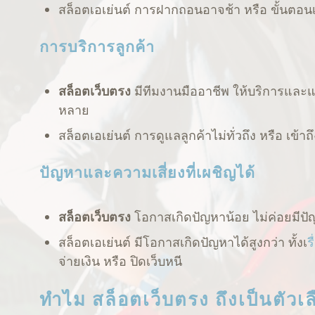
สล็อตเอเย่นต์ การฝากถอนอาจช้า หรือ ขั้นตอน
การบริการลูกค้า
สล็อตเว็บตรง
มีทีมงานมืออาชีพ ให้บริการและ
หลาย
สล็อตเอเย่นต์ การดูแลลูกค้าไม่ทั่วถึง หรือ เข้าถึ
ปัญหาและความเสี่ยงที่เผชิญได้
สล็อตเว็บตรง
โอกาสเกิดปัญหาน้อย ไม่ค่อยมีปัญ
สล็อตเอเย่นต์ มีโอกาสเกิดปัญหาได้สูงกว่า ทั้งเ
ร
จ่ายเงิน หรือ ปิดเว็บหนี
ทำไม สล็อตเว็บตรง ถึงเป็นตัวเลื