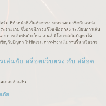
อร์ม ที่ทำหน้าที่เป็นตัวกลาง ระหว่างสมาชิกกับแหล่ง
ู้กระจายเกม ซึ่งอาจมีการแก้ไข ข้อตกลง ระเบียบการเล่น
อง การเดิมพันกับเว็บเอเย่นต์ มีโอกาสเกิดปัญหาได้
เผชิญกับปัญหา ไม่ชัดเจน การทำงานไม่ราบรื่น หรืออาจ
ล่นกับ สล็อตเว็บตรง กับ สล็อต
ในแต่ละด้านกัน
ดภัย