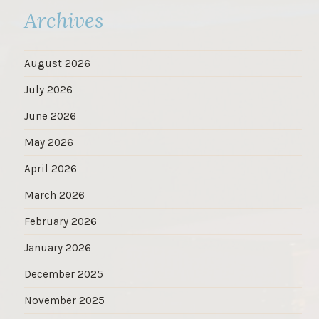
Archives
August 2026
July 2026
June 2026
May 2026
April 2026
March 2026
February 2026
January 2026
December 2025
November 2025