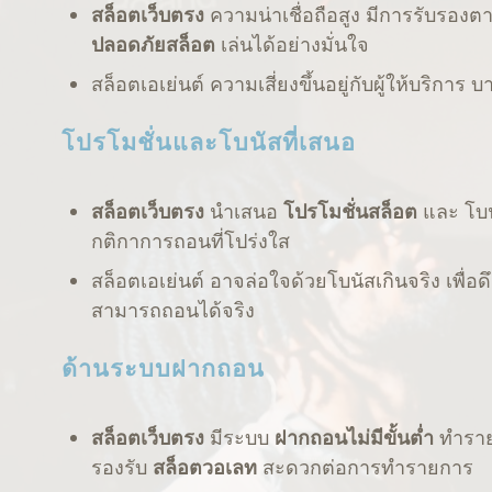
สล็อตเว็บตรง
ความน่าเชื่อถือสูง มีการรับรอง
ปลอดภัยสล็อต
เล่นได้อย่างมั่นใจ
สล็อตเอเย่นต์ ความเสี่ยงขึ้นอยู่กับผู้ให้บริกา
โปรโมชั่นและโบนัสที่เสนอ
สล็อตเว็บตรง
นำเสนอ
โปรโมชั่นสล็อต
และ โบนั
กติกาการถอนที่โปร่งใส
สล็อตเอเย่นต์ อาจล่อใจด้วยโบนัสเกินจริง เพื่อ
สามารถถอนได้จริง
ด้านระบบฝากถอน
สล็อตเว็บตรง
มีระบบ
ฝากถอนไม่มีขั้นต่ำ
ทำราย
รองรับ
สล็อตวอเลท
สะดวกต่อการทำรายการ