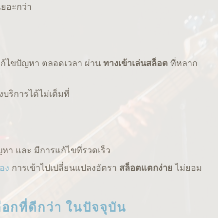
เยอะกว่า
แก้ไขปัญหา ตลอดเวลา ผ่าน
ทางเข้าเล่นสล็อต
ที่หลาก
งบริการได้ไม่เต็มที่
หา และ มีการแก้ไขที่รวดเร็ว
ื่อง
การเข้าไปเปลี่ยนแปลงอัตรา
สล็อตแตกง่าย
ไม่ยอม
อกที่ดีกว่า ในปัจจุบัน