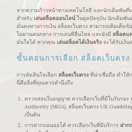
จากความก้าวหน้าทางเทคโนโลยี และนักเดิมพันที่มอง
สำหรับ
เล่นสล็อตออนไลน์
ในยุคปัจจุบัน นักเดิมพ
มั่นคงทางการเงิน สล็อตเว็บตรง สามารถเติมเต็มข้อเร
ไม่ผ่านคนกลาง การเล่นที่ลื่นไหล และยังมี
สล็อตแต
มั่นใจได้ หากคุณ
เล่นสล็อตได้เงินจริง
จะได้รับเงิ
ขั้นตอนการเลือก สล็อตเว็บตร
การตัดสินใจเลือก
สล็อตเว็บตรง
ที่น่าเชื่อถือ ทำ
นี่คือสิ่งที่คุณควรคำนึงถึง
ตรวจสอบใบอนุญาต ควรเลือกเว็บที่มีใบรับรอง จ
Authority (MGA), สล็อตเว็บตรง UK Gambl
เป็นต้น
การฝากถอนออโต้ ควรเลือกเว็บที่มีบริการ
ฝากถ