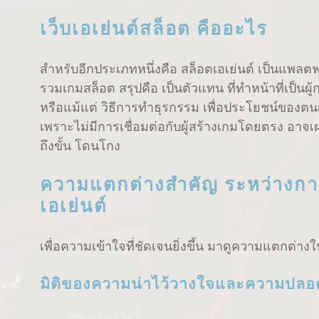
เว็บเอเย่นต์สล็อต คืออะไร
สำหรับอีกประเภทหนึ่งคือ สล็อตเอเย่นต์ เป็นแพลตฟ
รวมเกมสล็อต สรุปคือ เป็นตัวแทน ที่ทำหน้าที่เป็นผ
หรือแม้แต่ วิธีการทำธุรกรรม เพื่อประโยชน์ของตนเ
เพราะไม่มีการเชื่อมต่อกับผู้สร้างเกมโดยตรง อาจ
ถึงขั้น โดนโกง
ความแตกต่างสำคัญ ระหว่างการเ
เอเย่นต์
เพื่อความเข้าใจที่ชัดเจนยิ่งขึ้น มาดูความแตกต่าง
มิติของความน่าไว้วางใจและความปลอ