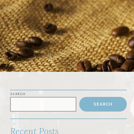
Skip
to
content
SEARCH
SEARCH
Recent Posts