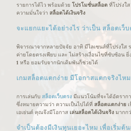
รายการได้ไว พร้อมด้วย
โปรโมชั่นสล็อต
ที่โปร่งใส
ความมั่นใจว่า
สล็อตได้เงินจริง
จะแยกแยะได้อย่างไร ว่าเป็น สล็อตเว็บต
พิจารณาจากหลายปัจจัย อาทิ มีไลเซนส์ที่โปร่งใส ระ
ค่ายโดยตรงเพียบ และ ไม่สร้างเงื่อนไขที่ซับซ้อน ย
1
หรือ ยอมรับจากนักเดิมพันก็ช่วยได้
เกมสล็อตแตกง่าย มีโอกาสแตกจริงไหมเม
การเล่นกับ
สล็อตเว็บตรง
มีแนวโน้มที่จะได้อัตรากา
ซึ่งหมายความว่า ความเป็นไปได้ที่
สล็อตแตกง่าย
เ
เอเย่นต์ คุณจึงมีโอกาส
เล่นสล็อตได้เงินจริง
มากกว
จำเป็นต้องมีเงินทุนเยอะไหม เพื่อเริ่มต้