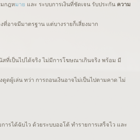
ตามกฎห
มาย
และ ระบบการเงินที่ชัดเจน รับประกัน
ความ
ร บางที่อาจมีมาตรฐาน แต่บางรายก็เสี่ยงมาก
สที่เป็นไปได้จริง ไม่มีการโฆษณาเกินจริง พร้อม มี
ดึงดูดผู้เล่น ทว่า การถอนเงินอาจไม่เป็นไปตามคาด ไม่
การได้ฉับไว ด้วยระบบออโต้ ทำรายการเสร็จไว และ