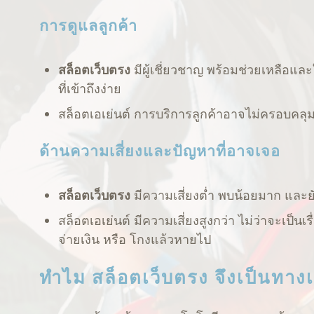
การดูแลลูกค้า
สล็อตเว็บตรง
มีผู้เชี่ยวชาญ พร้อมช่วยเหลือแล
ที่เข้าถึงง่าย
สล็อตเอเย่นต์ การบริการลูกค้าอาจไม่ครอบคลุมเ
ด้านความเสี่ยงและปัญหาที่อาจเจอ
สล็อตเว็บตรง
มีความเสี่ยงต่ำ พบน้อยมาก และยั
สล็อตเอเย่นต์ มีความเสี่ยงสูงกว่า ไม่ว่าจะเป็น
จ่ายเงิน หรือ โกงแล้วหายไป
ทำไม สล็อตเว็บตรง จึงเป็นทางเล