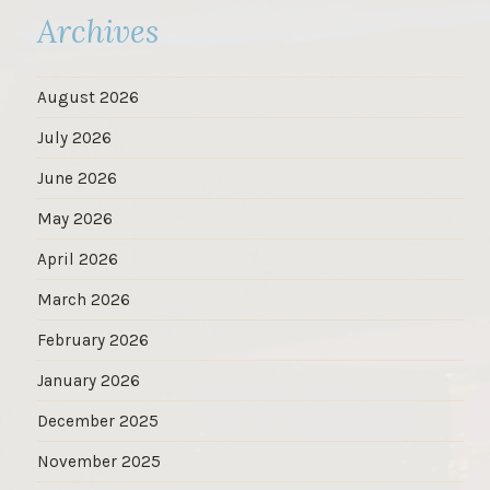
Archives
August 2026
July 2026
June 2026
May 2026
April 2026
March 2026
February 2026
January 2026
December 2025
November 2025