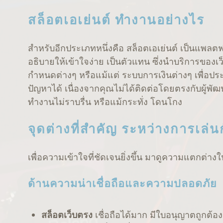
สล็อตเอเย่นต์ ทำงานอย่างไร
สำหรับอีกประเภทหนึ่งคือ สล็อตเอเย่นต์ เป็นแพลตฟอร
อธิบายให้เข้าใจง่าย เป็นตัวแทน ซึ่งนำบริการของเ
กำหนดต่างๆ หรือแม้แต่ ระบบการเงินต่างๆ เพื่อปร
ปัญหาได้ เนื่องจากคุณไม่ได้ติดต่อโดยตรงกับผู้พ
ทำงานไม่ราบรื่น หรือแม้กระทั่ง โดนโกง
จุดต่างที่สำคัญ ระหว่างการเล่น
เพื่อความเข้าใจที่ชัดเจนยิ่งขึ้น มาดูความแตกต่าง
ด้านความน่าเชื่อถือและความปลอดภัย
สล็อตเว็บตรง
เชื่อถือได้มาก มีใบอนุญาตถูกต้