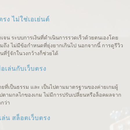
รง ไม่ใช่เอเย่นต์
ดเจน ระบบการเงินที่ดำเนินการรวดเร็วด้วยตนเองโดย
ง ไม่มีข้อกำหนดที่ยุ่งยากเกินไป นอกจากนี้ การดูรีวิว
็นที่รู้จักในวงกว้างก็ช่วยได้
่อเล่นกับเว็บตรง
ายที่เป็นธรรม และ เป็นไปตามมาตรฐานของค่ายเกมผู้
ปตามกลไกของเกม ไม่มีการปรับเปลี่ยนหรือล็อคผลจาก
กว่า
เล่น สล็อตเว็บตรง