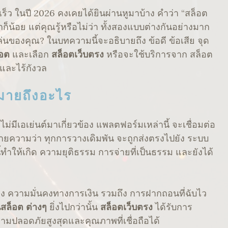
เร็ว ในปี 2026 คงเคยได้ยินผ่านหูมาบ้าง คำว่า “สล็อต
ก็น้อย แต่คุณรู้หรือไม่ว่า ทั้งสองแบบต่างกันอย่างมาก
่นของคุณ? ในบทความนี้จะอธิบายถึง ข้อดี ข้อเสีย จุด
็อต
และเลือก
สล็อตเว็บตรง
หรือจะใช้บริการจาก สล็อต
งและไร้กังวล
มายถึงอะไร
่มีเอเย่นต์มาเกี่ยวข้อง แพลตฟอร์มเหล่านี้ จะเชื่อมต่อ
มายความว่า ทุกการวางเดิมพัน จะถูกส่งตรงไปยัง ระบบ
้ทำให้เกิด ความยุติธรรม การจ่ายที่เป็นธรรม และยังได้
อง ความมั่นคงทางการเงิน รวมถึง การฝากถอนที่ฉับไว
นสล็อต
ต่างๆ
ยิ่งไปกว่านั้น
สล็อตเว็บตรง
ได้รับการ
วามปลอดภัยสูงสุดและคุณภาพที่เชื่อถือได้