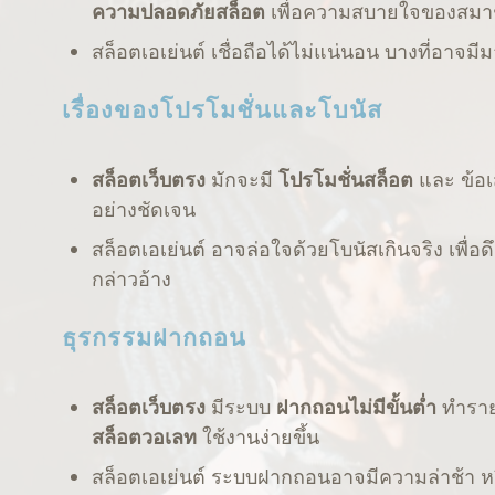
ความปลอดภัยสล็อต
เพื่อความสบายใจของสมา
สล็อตเอเย่นต์ เชื่อถือได้ไม่แน่นอน บางที่อาจม
เรื่องของโปรโมชั่นและโบนัส
สล็อตเว็บตรง
มักจะมี
โปรโมชั่นสล็อต
และ ข้อเ
อย่างชัดเจน
สล็อตเอเย่นต์ อาจล่อใจด้วยโบนัสเกินจริง เพื่อดึ
กล่าวอ้าง
ธุรกรรมฝากถอน
สล็อตเว็บตรง
มีระบบ
ฝากถอนไม่มีขั้นต่ำ
ทำรายก
สล็อตวอเลท
ใช้งานง่ายขึ้น
สล็อตเอเย่นต์ ระบบฝากถอนอาจมีความล่าช้า หร