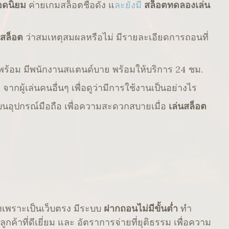
อดนิยม
ค่ายเกมสล็อตชื่อดัง แ
ละยังมี
สล็อตทดลองเล่น
นสล็อต
ว่าสมเหตุสมผลหรือไม่ มีรายละเอียดการถอนที่
 พร้อม มีพนักงานสแตนด์บาย พร้อมให้บริการ 24 ชม.
ากผู้เล่นคนอื่นๆ เพื่อดูว่ามีการใช้งานเป็นอย่างไร
บนอุปกรณ์มือถือ เพื่อความสะดวกสบายเมื่อ
เล่นสล็อต
ูงเพราะเป็นเว็บตรง มีระบบ
ฝากถอนไม่มีขั้นต่ำ
ทำ
กค้าที่ดีเยี่ยม และ อัตราการจ่ายที่ยุติธรรม เพื่อความ