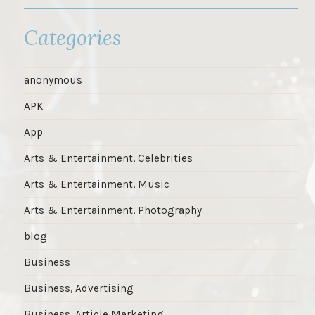
Categories
anonymous
APK
App
Arts & Entertainment, Celebrities
Arts & Entertainment, Music
Arts & Entertainment, Photography
blog
Business
Business, Advertising
Business, Article Marketing