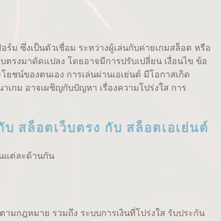
์ม ซึ่งเป็นตัวเชื่อม ระหว่างผู้เล่นกับค่ายเกมสล็อต หรือ
ว็บตรงมาดัดแปลง โดยอาจมีการปรับเปลี่ยน เงื่อนไข ข้อ
ะโยชน์ของตนเอง การเล่นผ่านเอเย่นต์ มีโอกาสเกิด
ัฒนาเกม อาจเผชิญกับปัญหา เรื่องความโปร่งใส การ
กับ สล็อตเว็บตรง กับ สล็อตเอเย่นต์
ในแต่ละด้านกัน
องตามกฎหมาย รวมถึง ระบบการเงินที่โปร่งใส รับประกัน