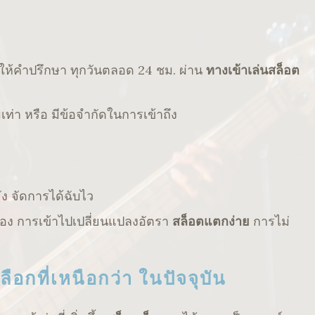
ะให้คำปรึกษา ทุกวันตลอด 24 ชม. ผ่าน
ทางเข้าเล่นสล็อต
ท่า หรือ มีข้อจำกัดในการเข้าถึง
ง จัดการได้ฉับไว
เรื่อง การเข้าไปเปลี่ยนแปลงอัตรา
สล็อตแตกง่าย
การไม่
ือกที่เหนือกว่า ในปัจจุบัน