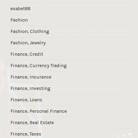
exabet88
Fashion
Fashion, Clothing
Fashion, Jewelry
Finance, Credit
Finance, Currency Trading
Finance, Insurance
Finance, Investing
Finance, Loans
Finance, Personal Finance
Finance, Real Estate
Finance, Taxes