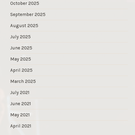
October 2025
September 2025
August 2025
July 2025
June 2025
May 2025
April 2025
March 2025
July 2021
June 2021
May 2021
April 2021