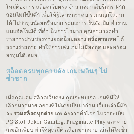
ใหม่ต้องการ สล็อตเว็บตรง จำนวนมากมีบริการ
ฝาก
ถอนไม่มีขั้นต่ำ
เพื่อให้ผู้เล่นทุกระดับ ร่วมสนุกในเกม
ได้ ไม่ว่าทุนน้อยหรือมาก ระบบการเงินยังเป็น ทำงาน
แบบอัตโนมัติ ที่ดำเนินการไวมาก คุณสามารถทำ
รายการผ่านช่องทางยอดนิยมอย่าง
สล็อตวอเลท
ได้
อย่างง่ายดาย ทำให้การเล่นเกมไม่มีสะดุด และพร้อม
ลงทุนได้เสมอ
สล็อตครบทุกค่ายดัง เกมเพลินๆ ไม่
ซ้ำซาก
เมื่อคุณเล่น สล็อตเว็บตรง คุณจะพบเจอ เกมที่มีให้
เลือกมากมาย อย่างที่ไม่เคยเป็นมาก่อน เว็บเหล่านี้มัก
จะ
รวมสล็อตทุกค่าย
เกมดังจากทั่วโลก ไม่ว่าจะเป็น
PG Slot, Joker Gaming, Pragmatic Play และค่าย
เกมอีกเพียบ ทำให้คุณมีตัวเลือกมากมาย เล่นได้ไม่ซ้ำ