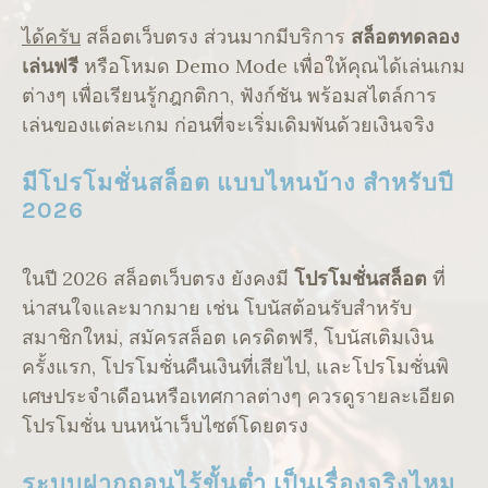
ได้ครับ
สล็อตเว็บตรง ส่วนมากมีบริการ
สล็อตทดลอง
เล่นฟรี
หรือโหมด Demo Mode เพื่อให้คุณได้เล่นเกม
ต่างๆ เพื่อเรียนรู้กฎกติกา, ฟังก์ชัน พร้อมสไตล์การ
เล่นของแต่ละเกม ก่อนที่จะเริ่มเดิมพันด้วยเงินจริง
มีโปรโมชั่นสล็อต แบบไหนบ้าง สำหรับปี
2026
ในปี 2026 สล็อตเว็บตรง ยังคงมี
โปรโมชั่นสล็อต
ที่
น่าสนใจและมากมาย เช่น โบนัสต้อนรับสำหรับ
สมาชิกใหม่, สมัครสล็อต เครดิตฟรี, โบนัสเติมเงิน
ครั้งแรก, โปรโมชั่นคืนเงินที่เสียไป, และโปรโมชั่นพิ
เศษประจำเดือนหรือเทศกาลต่างๆ ควรดูรายละเอียด
โปรโมชั่น บนหน้าเว็บไซต์โดยตรง
ระบบฝากถอนไร้ขั้นต่ำ เป็นเรื่องจริงไหม