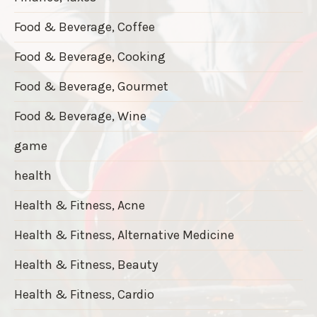
Food & Beverage, Coffee
Food & Beverage, Cooking
Food & Beverage, Gourmet
Food & Beverage, Wine
game
health
Health & Fitness, Acne
Health & Fitness, Alternative Medicine
Health & Fitness, Beauty
Health & Fitness, Cardio