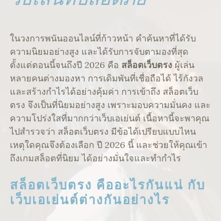
ในวงการพนันออนไลน์ที่ก้าวหน้า คำค้นหาที่ได้รับ
ความนิยมอย่างสูง และได้รับการจับตามองที่สุด
ตั้งแต่ตอนนี้จนถึงปี 2026 คือ
สล็อตเว็บตรง
ผู้เล่น
หลายคนต่างมองหา การเดิมพันที่เชื่อถือได้ ไร้กังวล
และสร้างกำไรได้อย่างคุ้มค่า การเข้าถึง สล็อตเว็บ
ตรง จึงเป็นที่นิยมอย่างสูง เพราะมอบความมั่นคง และ
ความโปร่งใสที่มากกว่าเว็บเอเย่นต์ เนื้อหานี้จะพาคุณ
ไปสำรวจว่า สล็อตเว็บตรง มีข้อได้เปรียบแบบไหน
เหตุใดคุณจึงต้องเลือก ปี 2026 นี้ และช่วยให้คุณเข้า
ถึงเกมสล็อตที่นิยม ได้อย่างมั่นใจและทำกำไร
สล็อตเว็บตรง คืออะไรกันแน่ กับ
เว็บเอเย่นต์ต่างกันอย่างไร