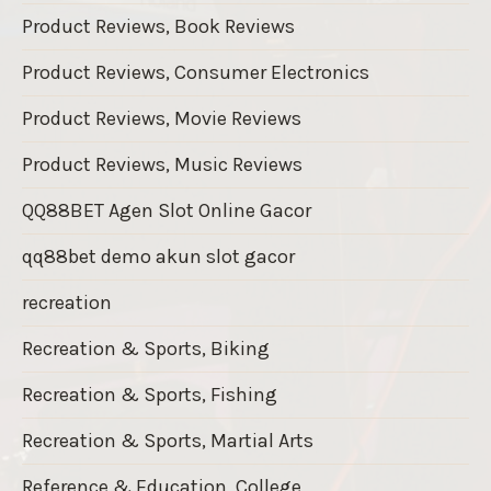
Product Reviews, Book Reviews
Product Reviews, Consumer Electronics
Product Reviews, Movie Reviews
Product Reviews, Music Reviews
QQ88BET Agen Slot Online Gacor
qq88bet demo akun slot gacor
recreation
Recreation & Sports, Biking
Recreation & Sports, Fishing
Recreation & Sports, Martial Arts
Reference & Education, College