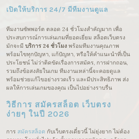
เปิดให้บริการ 24/7 มีทีมงานดูแล
ทีมงานซัพพอร์ต ตลอด 24 ชั่วโมงสำคัญมาก เพื่อ
ประสบการณ์การเล่นเกมที่ยอดเยี่ยม สล็อตเว็บตรง
มักจะมี
บริการ 24
ชั่วโมง
พร้อมทีมงานคุณภาพ
พร้อมไขทุกปัญหา, แก้ปัญหา, หรือให้คำแนะนำที่เป็น
ประโยชน์ ไม่ว่าติดขัดเรื่องการสมัคร, การฝากถอน,
รวมถึงข้อสงสัยในเกม ทีมงานเหล่านี้จะคอยดูแล
พร้อมช่วยแก้ไขอย่างรวดเร็ว และมีประสิทธิภาพ ส่ง
ผลให้การเล่นเกมของคุณ เป็นไปอย่างราบรื่น
วิธีการ สมัครสล็อต เว็บตรง
ง่ายๆ ในปี 2026
การ
สมัครสล็อต
กับเว็บตรงเดี๋ยวนี้ ไม่ยุ่งยาก ไม่ต้อง