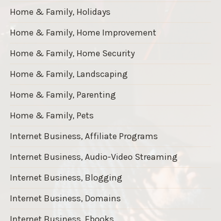
Home & Family, Holidays
Home & Family, Home Improvement
Home & Family, Home Security
Home & Family, Landscaping
Home & Family, Parenting
Home & Family, Pets
Internet Business, Affiliate Programs
Internet Business, Audio-Video Streaming
Internet Business, Blogging
Internet Business, Domains
Internet Business, Ebooks