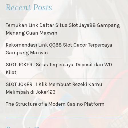
Recent Posts
Temukan Link Daftar Situs Slot Jaya88 Gampang
Menang Cuan Maxwin
Rekomendasi Link QQ88 Slot Gacor Terpercaya
Gampang Maxwin
SLOT JOKER : Situs Terpercaya, Deposit dan WD
Kilat
SLOT JOKER : 1 Klik Membuat Rezeki Kamu
Melimpah di Joker123
The Structure of a Modern Casino Platform