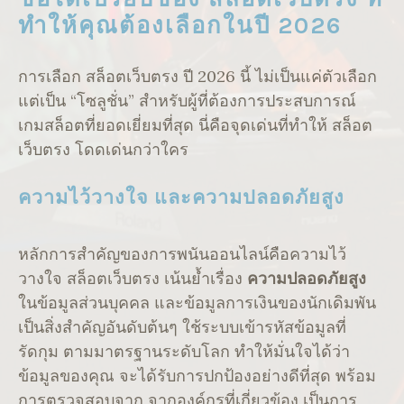
ทำให้คุณต้องเลือกในปี 2026
การเลือก สล็อตเว็บตรง ปี 2026 นี้ ไม่เป็นแค่ตัวเลือก
แต่เป็น “โซลูชั่น” สำหรับผู้ที่ต้องการประสบการณ์
เกมสล็อตที่ยอดเยี่ยมที่สุด นี่คือจุดเด่นที่ทำให้ สล็อต
เว็บตรง โดดเด่นกว่าใคร
ความไว้วางใจ และความปลอดภัยสูง
หลักการสำคัญของการพนันออนไลน์คือความไว้
วางใจ สล็อตเว็บตรง เน้นย้ำเรื่อง
ความปลอดภัยสูง
ในข้อมูลส่วนบุคคล และข้อมูลการเงินของนักเดิมพัน
เป็นสิ่งสำคัญอันดับต้นๆ ใช้ระบบเข้ารหัสข้อมูลที่
รัดกุม ตามมาตรฐานระดับโลก ทำให้มั่นใจได้ว่า
ข้อมูลของคุณ จะได้รับการปกป้องอย่างดีที่สุด พร้อม
การตรวจสอบจาก จากองค์กรที่เกี่ยวข้อง เป็นการ