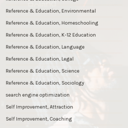
Reference & Education, Environmental
Reference & Education, Homeschooling
Reference & Education, K-12 Education
Reference & Education, Language
Reference & Education, Legal
Reference & Education, Science
Reference & Education, Sociology
search engine optimization
Self Improvement, Attraction
Self Improvement, Coaching