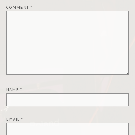
COMMENT
*
NAME
*
EMAIL
*