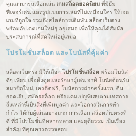
คุณสามารถเลือกเล่น
เกมสล็อตยอดนิยม
ที่มีธีม
ฟีเจอร์เด่น และรูปแบบการเล่นที่ไม่เหมือนใคร ให้เจอ
เกมที่ถูกใจ รวมถึงสไตล์การเดิมพัน สล็อตเว็บตรง
พร้อมอัปเดตเกมใหม่ๆ อยู่เสมอ เพื่อให้คุณได้สัมผัส
ประสบการณ์ที่สดใหม่อยู่เสมอ
โปรโมชั่นสล็อต และโบนัสที่คุ้มค่า
สล็อตเว็บตรง มีให้เลือก
โปรโมชั่นสล็อต
พร้อมโบนัส
ดีๆ เพียบ เพื่อดึงดูดและรักษาผู้เล่น อาทิ โบนัสต้อนรับ
สมาชิกใหม่, เครดิตฟรี, โบนัสการฝากครั้งแรก, คืน
ยอดเสีย, สมัครสล็อต หรือแคมเปญพิเศษตามเทศกาล
สิ่งเหล่านี้เป็นสิ่งที่เพิ่มมูลค่า และโอกาสในการทำ
กำไร ให้กับผู้เล่นอย่างมาก การเลือก สล็อตเว็บตรงที่
ดี ที่มีโปรโมชั่นที่หลากหลาย และยุติธรรม เป็นเรื่อง
สำคัญ ที่คุณควรตรวจสอบ