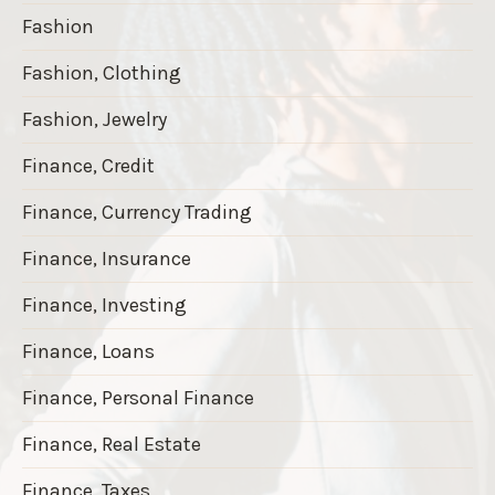
Fashion
Fashion, Clothing
Fashion, Jewelry
Finance, Credit
Finance, Currency Trading
Finance, Insurance
Finance, Investing
Finance, Loans
Finance, Personal Finance
Finance, Real Estate
Finance, Taxes