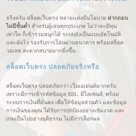
จริงครับ สล็อตเว็บตรง หลายแห่งมีนโยบาย
ฝากถอน
ไม่มีขั้นต่ำ
สำหรับผู้เล่นทุกประเภท ไม่ว่าจะมีทุน
เท่าใด ก็เข้าร่วมสนุกได้ ระบบยังเป็นแบบอัตโนมัติ
และฉับไว รองรับการโอนผ่านธนาคาร พร้อมสล็อต
วอเลท สะดวกสบายมากยิ่งขึ้น
สล็อตเว็บตรง ปลอดภัยจริงหรือ
สล็อตเว็บตรง ปลอดภัยกว่า เว็บเอเย่นต์มากครับ
เพราะมีการเข้ารหัสข้อมูล SSL, มีไลเซนส์, พร้อม
ระบบการเงินที่มั่นคง เพื่อให้ข้อมูลส่วนตัว และข้อมูล
การเงินของคุณ ได้รับการปกป้องอย่างเข้มงวด และ
เกมเป็นไปอย่างยุติธรรม ไม่มีการล็อกผล