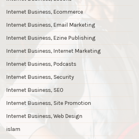
Internet Business, Ecommerce
Internet Business, Email Marketing
Internet Business, Ezine Publishing
Internet Business, Internet Marketing
Internet Business, Podcasts
Internet Business, Security
Internet Business, SEO
Internet Business, Site Promotion
Internet Business, Web Design
islam