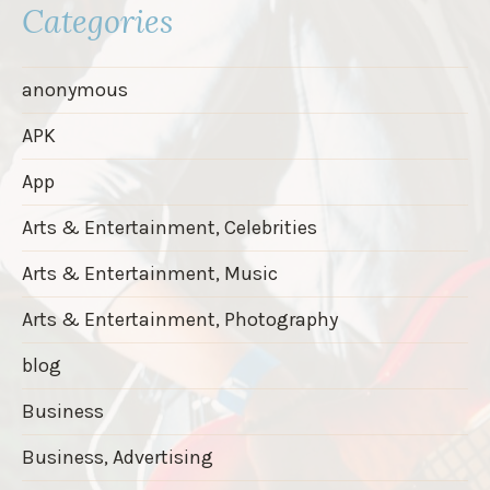
Categories
anonymous
APK
App
Arts & Entertainment, Celebrities
Arts & Entertainment, Music
Arts & Entertainment, Photography
blog
Business
Business, Advertising