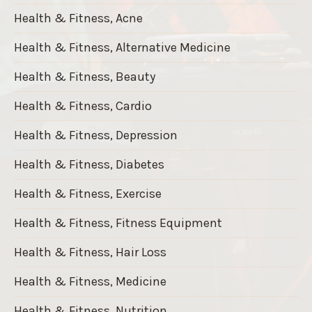
Health & Fitness, Acne
Health & Fitness, Alternative Medicine
Health & Fitness, Beauty
Health & Fitness, Cardio
Health & Fitness, Depression
Health & Fitness, Diabetes
Health & Fitness, Exercise
Health & Fitness, Fitness Equipment
Health & Fitness, Hair Loss
Health & Fitness, Medicine
Health & Fitness, Nutrition