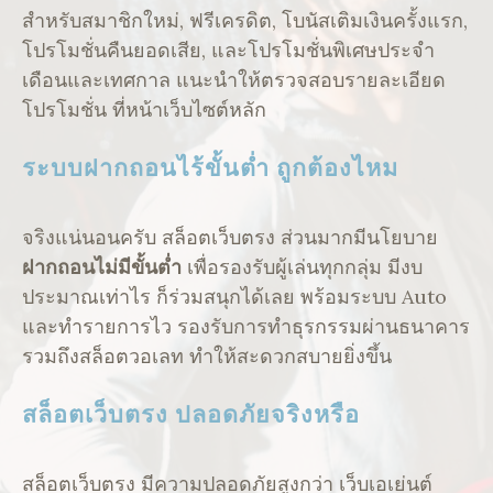
สำหรับสมาชิกใหม่, ฟรีเครดิต, โบนัสเติมเงินครั้งแรก,
โปรโมชั่นคืนยอดเสีย, และโปรโมชั่นพิเศษประจำ
เดือนและเทศกาล แนะนำให้ตรวจสอบรายละเอียด
โปรโมชั่น ที่หน้าเว็บไซต์หลัก
ระบบฝากถอนไร้ขั้นต่ำ ถูกต้องไหม
จริงแน่นอนครับ สล็อตเว็บตรง ส่วนมากมีนโยบาย
ฝากถอนไม่มีขั้นต่ำ
เพื่อรองรับผู้เล่นทุกกลุ่ม มีงบ
ประมาณเท่าไร ก็ร่วมสนุกได้เลย พร้อมระบบ Auto
และทำรายการไว รองรับการทำธุรกรรมผ่านธนาคาร
รวมถึงสล็อตวอเลท ทำให้สะดวกสบายยิ่งขึ้น
สล็อตเว็บตรง ปลอดภัยจริงหรือ
สล็อตเว็บตรง มีความปลอดภัยสูงกว่า เว็บเอเย่นต์