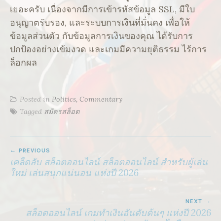
เยอะครับ เนื่องจากมีการเข้ารหัสข้อมูล SSL, มีใบ
อนุญาตรับรอง, และระบบการเงินที่มั่นคง เพื่อให้
ข้อมูลส่วนตัว กับข้อมูลการเงินของคุณ ได้รับการ
ปกป้องอย่างเข้มงวด และเกมมีความยุติธรรม ไร้การ
ล็อกผล
Posted in
Politics, Commentary
Tagged
สมัครสล็อต
POST
PREVIOUS
NAVIGATION
เคล็ดลับ สล็อตออนไลน์ สล็อตออนไลน์ สำหรับผู้เล่น
ใหม่ เล่นสนุกแน่นอน แห่งปี 2026
NEXT
สล็อตออนไลน์ เกมทำเงินอันดับต้นๆ แห่งปี 2026