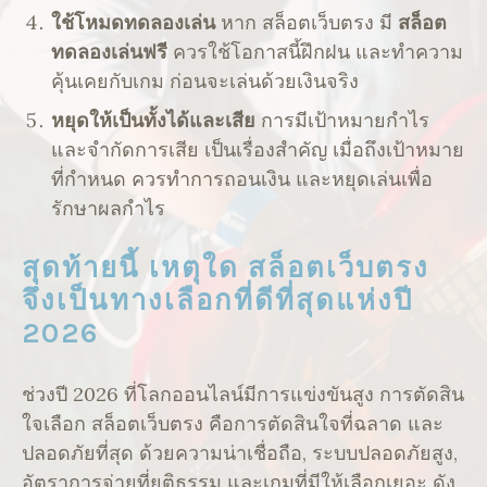
ใช้โหมดทดลองเล่น
หาก สล็อตเว็บตรง มี
สล็อต
ทดลองเล่นฟรี
ควรใช้โอกาสนี้ฝึกฝน และทำความ
คุ้นเคยกับเกม ก่อนจะเล่นด้วยเงินจริง
หยุดให้เป็นทั้งได้และเสีย
การมีเป้าหมายกำไร
และจำกัดการเสีย เป็นเรื่องสำคัญ เมื่อถึงเป้าหมาย
ที่กำหนด ควรทำการถอนเงิน และหยุดเล่นเพื่อ
รักษาผลกำไร
สุดท้ายนี้ เหตุใด สล็อตเว็บตรง
จึงเป็นทางเลือกที่ดีที่สุดแห่งปี
2026
ช่วงปี 2026 ที่โลกออนไลน์มีการแข่งขันสูง การตัดสิน
ใจเลือก สล็อตเว็บตรง คือการตัดสินใจที่ฉลาด และ
ปลอดภัยที่สุด ด้วยความน่าเชื่อถือ, ระบบปลอดภัยสูง,
อัตราการจ่ายที่ยุติธรรม และเกมที่มีให้เลือกเยอะ ดัง