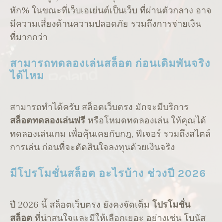
หัก% ในขณะที่เว็บเอเย่นต์เป็นเว็บ ที่ผ่านตัวกลาง อาจ
มีความเสี่ยงด้านความปลอดภัย รวมถึงการจ่ายเงิน
ที่มากกว่า
สามารถทดลองเล่นสล็อต ก่อนเดิมพันจริง
ได้ไหม
สามารถทำได้ครับ สล็อตเว็บตรง มักจะมีบริการ
สล็อตทดลองเล่นฟรี
หรือโหมดทดลองเล่น ให้คุณได้
ทดลองเล่นเกม เพื่อคุ้นเคยกับกฎ, ฟีเจอร์ รวมถึงสไตล์
การเล่น ก่อนที่จะตัดสินใจลงทุนด้วยเงินจริง
มีโปรโมชั่นสล็อต อะไรบ้าง ช่วงปี 2026
ปี 2026 นี้ สล็อตเว็บตรง ยังคงจัดเต็ม
โปรโมชั่น
สล็อต
ที่น่าสนใจและมีให้เลือกเยอะ อย่างเช่น โบนัส