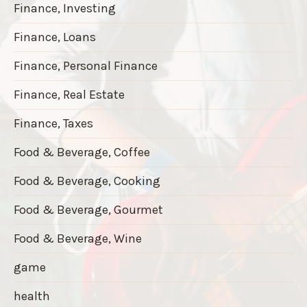
Finance, Investing
Finance, Loans
Finance, Personal Finance
Finance, Real Estate
Finance, Taxes
Food & Beverage, Coffee
Food & Beverage, Cooking
Food & Beverage, Gourmet
Food & Beverage, Wine
game
health