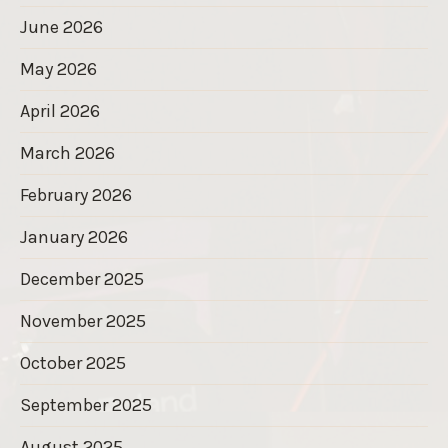
June 2026
May 2026
April 2026
March 2026
February 2026
January 2026
December 2025
November 2025
October 2025
September 2025
August 2025