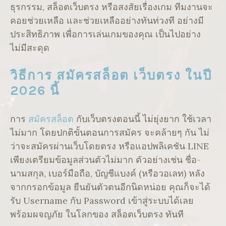
ธุรกรรม, สล็อตเว็บตรง หรือสงสัยเรื่องเกม ทีมงานจะ
คอยช่วยเหลือ และช่วยเหลืออย่างทันท่วงที อย่างมี
ประสิทธิภาพ เพื่อการเล่นเกมของคุณ เป็นไปอย่าง
ไม่มีสะดุด
วิธีการ สมัครสล็อต เว็บตรง ในปี
2026 นี้
การ
สมัครสล็อต
กับเว็บตรงตอนนี้ ไม่ยุ่งยาก ใช้เวลา
ไม่มาก โดยปกติขั้นตอนการสมัคร จะคล้ายๆ กัน ไม่
ว่าจะสมัครผ่านเว็บโดยตรง หรือแอปพลิเคชัน LINE
เพียงเตรียมข้อมูลส่วนตัวไม่มาก ตัวอย่างเช่น ชื่อ-
นามสกุล, เบอร์มือถือ, บัญชีแบงค์ (หรือวอเลท) หลัง
จากกรอกข้อมูล ยืนยันตัวตนอีกนิดหน่อย คุณก็จะได้
รับ Username กับ Password เข้าสู่ระบบได้เลย
พร้อมผจญภัย ในโลกของ สล็อตเว็บตรง ทันที