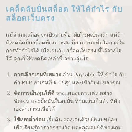
เคล็ดลับปั่นสล็อต ให้ได้กำไร กับ
สล็อตเว็บตรง
แม้ว่าเกมสล็อตจะเป็นเกมที่อาศัยโชคเป็นหลัก แต่ถ้า
มีเทคนิคปั่นสล็อตที่เหมาะสม ก็สามารถเพิ่มโอกาสใน
การทำกำไรได้ เมื่อเล่นกับ สล็อตเว็บตรง ที่ไว้วางใจ
ได้ คุณก็ใช้เทคนิคเหล่านี้ อย่างอุ่นใจ:
การเลือกเกมที่เหมาะ
อ่าน Paytable
ให้เข้าใจ กับ
ค่า RTP หาเกมที่ RTP สูง และเข้ากับงบของคุณ
จัดการเงินทุนให้ดี
วางแผนงบการเล่น อย่าง
ชัดเจน และยึดมั่นในงบนั้น ห้ามเล่นเกินตัว ที่ตัว
เองสามารถเสียได้
ใช้เบทต่ำก่อน
เริ่มต้น ลองเล่นด้วยเงินเบทน้อย
เพื่อเรียนรู้การออกรางวัล และคุณสมบัติของเกม