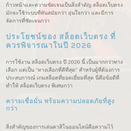
ก้าวหน้าและความชัดเจนเป็นสิ่งสำคัญ สล็อตเว็บตรง
มักจะใช้ระบบที่ทันสมัยกว่า อุ่นใจกว่า และมีการ
จัดการที่ชัดเจนกว่า
ประโยชน์ของ สล็อตเว็บตรง ที่
ควรพิจารณาในปี 2026
การใช้งาน สล็อตเว็บตรง ปี 2026 นี้ เป็นมากกว่าทาง
เลือก แต่เป็น “ทางเลือกที่ดีที่สุด” สำหรับผู้ที่ต้องการ
ประสบการณ์ เกมสล็อตที่ยอดเยี่ยมที่สุด นี่คือข้อดีที่
ทำให้ สล็อตเว็บตรง พิเศษกว่า
ความเชื่อมั่น พร้อมความปลอดภัยที่สูง
กว่า
สิ่งสำคัญของการเล่นคาสิโนออนไลน์คือความไว้