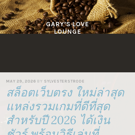
Skip
to
content
GARY’S LOVE
LOUNGE
MAY 29, 2026
BY
SYLVESTERSTRODE
สล็อตเว็บตรง ใหม่ล่าสุด
แหล่งรวมเกมที่ดีที่สุด
สำหรับปี 2026 ได้เงิน
ชัวร์ พร้อมวิธีเล่นที่