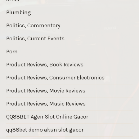
Plumbing
Politics, Commentary
Politics, Current Events
Porn
Product Reviews, Book Reviews
Product Reviews, Consumer Electronics
Product Reviews, Movie Reviews
Product Reviews, Music Reviews
QQ88BET Agen Slot Online Gacor
qq88bet demo akun slot gacor