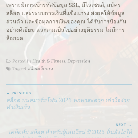
เพราะมีการเข้ารหัสข้อมูล SSL, มีไลเซนส์, สมัคร
สล็อต และระบบการเงินที่แข็งแกร่ง ส่งผลให้ข้อมูล
ส่วนตัว และข้อมูลการเงินของคุณ ได้รับการป้องกัน
อย่างดีเยี่ยม และเกมเป็นไปอย่างยุติธรรม ไม่มีการ
ล็อกผล
Posted in
Health & Fitness, Depression
Tagged
สล็อตเว็บตรง
POST
PREVIOUS
NAVIGATION
สล็อต บนสมาร์ทโฟน 2026 พกพาสะดวก เข้าใจง่าย
ทำเงินเร็ว
NEXT
เคล็ดลับ สล็อต สำหรับผู้เล่นใหม่ ปี 2026 ปั่นยังไงให้