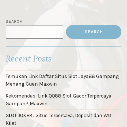
SEARCH
SEARCH
Recent Posts
Temukan Link Daftar Situs Slot Jaya88 Gampang
Menang Cuan Maxwin
Rekomendasi Link QQ88 Slot Gacor Terpercaya
Gampang Maxwin
SLOT JOKER : Situs Terpercaya, Deposit dan WD
Kilat