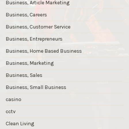
Business, Article Marketing
Business, Careers
Business, Customer Service
Business, Entrepreneurs
Business, Home Based Business
Business, Marketing
Business, Sales
Business, Small Business
casino
cctv
Clean Living