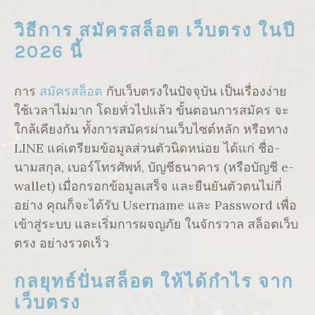
วิธีการ สมัครสล็อต เว็บตรง ในปี
2026 นี้
การ
สมัครสล็อต
กับเว็บตรงในปัจจุบัน เป็นเรื่องง่าย
ใช้เวลาไม่มาก โดยทั่วไปแล้ว ขั้นตอนการสมัคร จะ
ใกล้เคียงกัน ทั้งการสมัครผ่านเว็บไซต์หลัก หรือทาง
LINE แค่เตรียมข้อมูลส่วนตัวนิดหน่อย ได้แก่ ชื่อ-
นามสกุล, เบอร์โทรศัพท์, บัญชีธนาคาร (หรือบัญชี e-
wallet) เมื่อกรอกข้อมูลเสร็จ และยืนยันตัวตนไม่กี่
อย่าง คุณก็จะได้รับ Username และ Password เพื่อ
เข้าสู่ระบบ และเริ่มการผจญภัย ในจักรวาล สล็อตเว็บ
ตรง อย่างรวดเร็ว
กลยุทธ์ปั่นสล็อต ให้ได้กำไร จาก
เว็บตรง