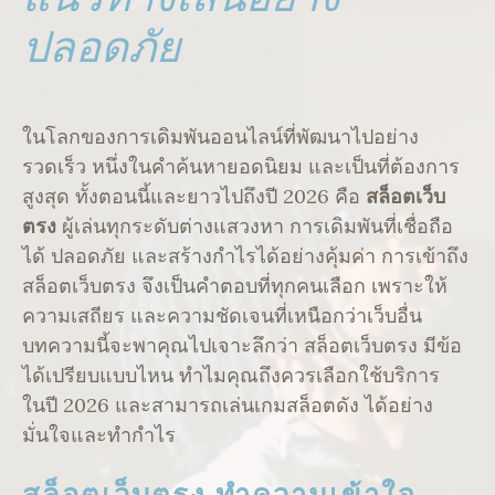
ปลอดภัย
ในโลกของการเดิมพันออนไลน์ที่พัฒนาไปอย่าง
รวดเร็ว หนึ่งในคำค้นหายอดนิยม และเป็นที่ต้องการ
สูงสุด ทั้งตอนนี้และยาวไปถึงปี 2026 คือ
สล็อตเว็บ
ตรง
ผู้เล่นทุกระดับต่างแสวงหา การเดิมพันที่เชื่อถือ
ได้ ปลอดภัย และสร้างกำไรได้อย่างคุ้มค่า การเข้าถึง
สล็อตเว็บตรง จึงเป็นคำตอบที่ทุกคนเลือก เพราะให้
ความเสถียร และความชัดเจนที่เหนือกว่าเว็บอื่น
บทความนี้จะพาคุณไปเจาะลึกว่า สล็อตเว็บตรง มีข้อ
ได้เปรียบแบบไหน ทำไมคุณถึงควรเลือกใช้บริการ
ในปี 2026 และสามารถเล่นเกมสล็อตดัง ได้อย่าง
มั่นใจและทำกำไร