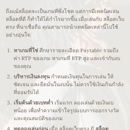
ถึงแม้สล็อตจะเป็นเกมที่พึ่งโชค แต่การมีเทคนิคเล่น
สล็อตที่ดี ก็ทำให้ได้กำไรมากขึ้น เมื่อเล่นกับ สล็อตเว็บ
ตรง ที่น่าเชื่อถือ คุณสามารถนำเทคนิคเหล่านี้ไปใช้
อย่างอุ่นใจ:
หาเกมที่ใช่
ศึกษารายละเอียด Paytable รวมถึง
ค่า RTP ของเกม หาเกมที่ RTP สูง และเข้ากับงบ
ของคุณ
บริหารเงินลงทุน
กำหนดเงินทุนในการเล่น ให้
ชัดเจน และยึดมั่นในงบนั้น ไม่ควรใช้เงินเกินกำลัง
ที่ยอมรับได้
เริ่มต้นด้วยเบทต่ำ
เริ่มแรก ลองเล่นด้วยเงินเบ
ทน้อย เพื่อทำความเข้าใจรูปแบบการออกรางวัล
และคุณสมบัติของเกม
ทดลองเล่นก่อน
เมื่อ สล็อตเว็บตรง มี
สล็อต