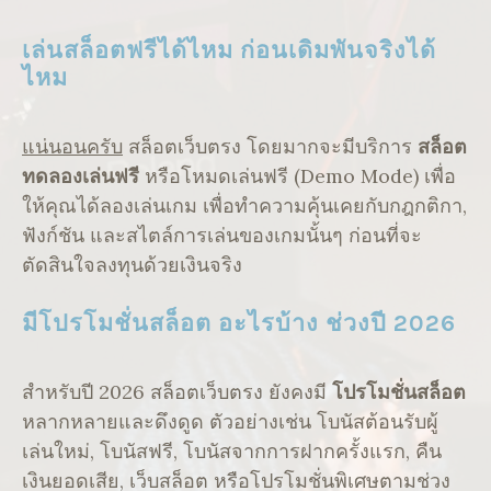
เล่นสล็อตฟรีได้ไหม ก่อนเดิมพันจริงได้
ไหม
แน่นอนครับ
สล็อตเว็บตรง โดยมากจะมีบริการ
สล็อต
ทดลองเล่นฟรี
หรือโหมดเล่นฟรี (Demo Mode) เพื่อ
ให้คุณได้ลองเล่นเกม เพื่อทำความคุ้นเคยกับกฎกติกา,
ฟังก์ชัน และสไตล์การเล่นของเกมนั้นๆ ก่อนที่จะ
ตัดสินใจลงทุนด้วยเงินจริง
มีโปรโมชั่นสล็อต อะไรบ้าง ช่วงปี 2026
สำหรับปี 2026 สล็อตเว็บตรง ยังคงมี
โปรโมชั่นสล็อต
หลากหลายและดึงดูด ตัวอย่างเช่น โบนัสต้อนรับผู้
เล่นใหม่, โบนัสฟรี, โบนัสจากการฝากครั้งแรก, คืน
เงินยอดเสีย, เว็บสล็อต หรือโปรโมชั่นพิเศษตามช่วง