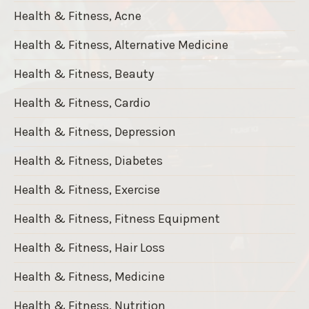
Health & Fitness, Acne
Health & Fitness, Alternative Medicine
Health & Fitness, Beauty
Health & Fitness, Cardio
Health & Fitness, Depression
Health & Fitness, Diabetes
Health & Fitness, Exercise
Health & Fitness, Fitness Equipment
Health & Fitness, Hair Loss
Health & Fitness, Medicine
Health & Fitness, Nutrition