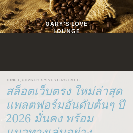
Skip
to
content
GARY’S LOVE
LOUNGE
JUNE 1, 2026
BY
SYLVESTERSTRODE
สล็อตเว็บตรง ใหม่ล่าสุด
แพลตฟอร์มอันดับต้นๆ ปี
2026 มั่นคง พร้อม
แนวทางเล่นอย่าง