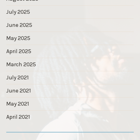
July 2025
June 2025
May 2025
April 2025
March 2025
July 2021
June 2021
May 2021
April 2021