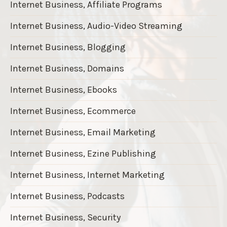
Internet Business, Affiliate Programs
Internet Business, Audio-Video Streaming
Internet Business, Blogging
Internet Business, Domains
Internet Business, Ebooks
Internet Business, Ecommerce
Internet Business, Email Marketing
Internet Business, Ezine Publishing
Internet Business, Internet Marketing
Internet Business, Podcasts
Internet Business, Security