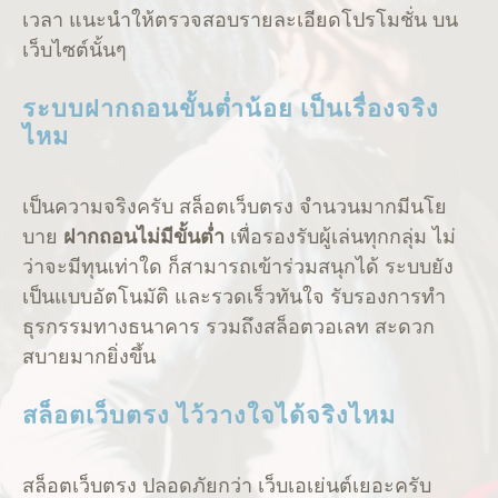
เวลา แนะนำให้ตรวจสอบรายละเอียดโปรโมชั่น บน
เว็บไซต์นั้นๆ
ระบบฝากถอนขั้นต่ำน้อย เป็นเรื่องจริง
ไหม
เป็นความจริงครับ สล็อตเว็บตรง จำนวนมากมีนโย
บาย
ฝากถอนไม่มีขั้นต่ำ
เพื่อรองรับผู้เล่นทุกกลุ่ม ไม่
ว่าจะมีทุนเท่าใด ก็สามารถเข้าร่วมสนุกได้ ระบบยัง
เป็นแบบอัตโนมัติ และรวดเร็วทันใจ รับรองการทำ
ธุรกรรมทางธนาคาร รวมถึงสล็อตวอเลท สะดวก
สบายมากยิ่งขึ้น
สล็อตเว็บตรง ไว้วางใจได้จริงไหม
สล็อตเว็บตรง ปลอดภัยกว่า เว็บเอเย่นต์เยอะครับ