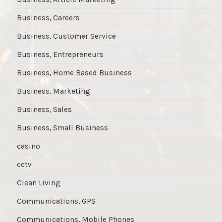
Business, Careers
Business, Customer Service
Business, Entrepreneurs
Business, Home Based Business
Business, Marketing
Business, Sales
Business, Small Business
casino
cctv
Clean Living
Communications, GPS
Communications, Mobile Phones