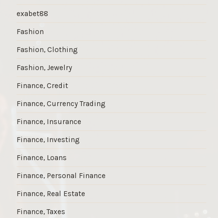
exabet88
Fashion
Fashion, Clothing
Fashion, Jewelry
Finance, Credit
Finance, Currency Trading
Finance, Insurance
Finance, Investing
Finance, Loans
Finance, Personal Finance
Finance, Real Estate
Finance, Taxes