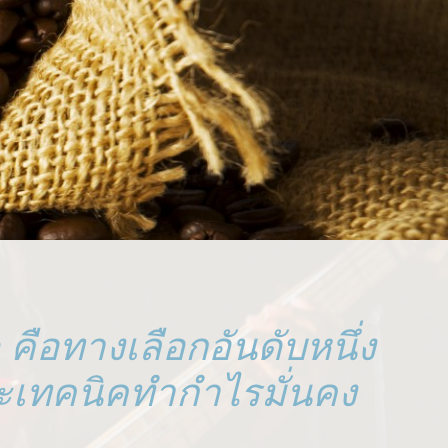
 คือทางเลือกอันดับหนึ่ง
และเทคนิคทำกำไรมั่นคง