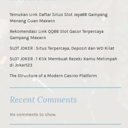
Temukan Link Daftar Situs Slot Jaya88 Gampang
Menang Cuan Maxwin
Rekomendasi Link QQ88 Slot Gacor Terpercaya
Gampang Maxwin
SLOT JOKER : Situs Terpercaya, Deposit dan WD Kilat
SLOT JOKER : 1 Klik Membuat Rezeki Kamu Melimpah
di Joker123
The Structure of a Modern Casino Platform
Recent Comments
No comments to show.