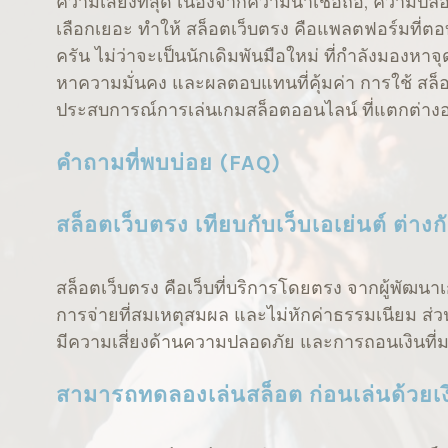
ความเสี่ยงที่สุด เนื่องจากความน่าเชื่อถือ, ความปลอ
เลือกเยอะ ทำให้ สล็อตเว็บตรง คือแพลตฟอร์มที่ต
ครัน ไม่ว่าจะเป็นนักเดิมพันมือใหม่ ที่กำลังมองหาจุด
หาความมั่นคง และผลตอบแทนที่คุ้มค่า การใช้ สล็อ
ประสบการณ์การเล่นเกมสล็อตออนไลน์ ที่แตกต่าง
คำถามที่พบบ่อย (FAQ)
สล็อตเว็บตรง เทียบกับเว็บเอเย่นต์ ต่าง
สล็อตเว็บตรง คือเว็บที่บริการโดยตรง จากผู้พัฒนาเก
การจ่ายที่สมเหตุสมผล และไม่หักค่าธรรมเนียม ส่วน
มีความเสี่ยงด้านความปลอดภัย และการถอนเงินที่
สามารถทดลองเล่นสล็อต ก่อนเล่นด้วยเง