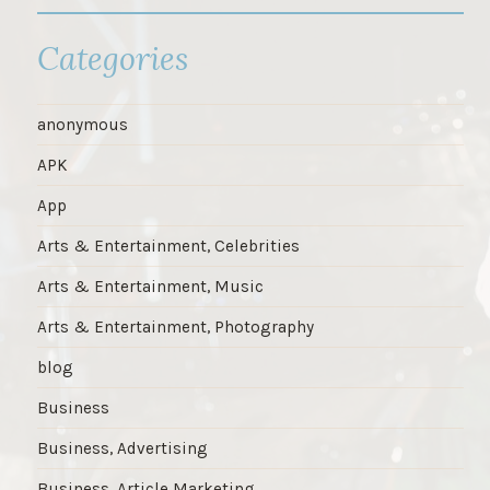
Categories
anonymous
APK
App
Arts & Entertainment, Celebrities
Arts & Entertainment, Music
Arts & Entertainment, Photography
blog
Business
Business, Advertising
Business, Article Marketing