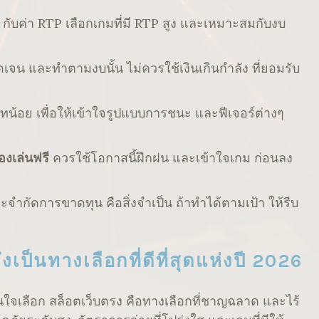
กับค่า RTP เลือกเกมที่มี RTP สูง และเหมาะสมกับงบ
เจน และทำตามงบนั้น ไม่ควรใช้เงินเกินกำลัง ที่ยอมรับ
ทน้อย เพื่อให้เข้าใจรูปแบบการชนะ และฟีเจอร์ต่างๆ
งเล่นฟรี
ควรใช้โอกาสนี้ฝึกฝน และเข้าใจเกม ก่อนลง
ำกัดการขาดทุน คือสิ่งจำเป็น ถ้าทำได้ตามเป้า ให้รีบ
เป็นทางเลือกที่ดีที่สุดแห่งปี 2026
ินใจเลือก สล็อตเว็บตรง คือทางเลือกที่ชาญฉลาด และไร้