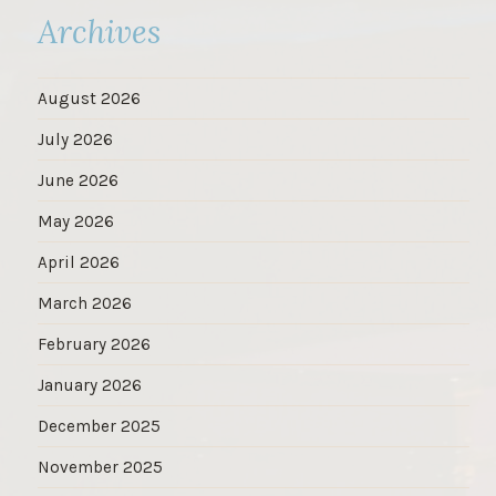
Archives
August 2026
July 2026
June 2026
May 2026
April 2026
March 2026
February 2026
January 2026
December 2025
November 2025