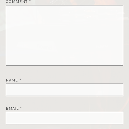
COMMENT
*
NAME
*
EMAIL
*