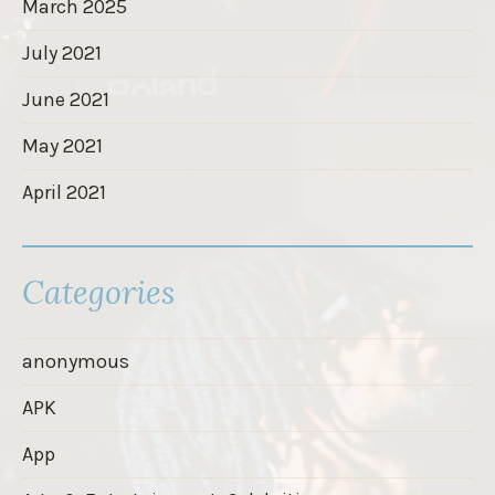
March 2025
July 2021
June 2021
May 2021
April 2021
Categories
anonymous
APK
App