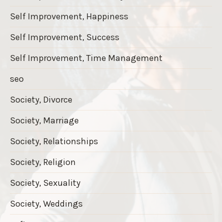
Self Improvement, Happiness
Self Improvement, Success
Self Improvement, Time Management
seo
Society, Divorce
Society, Marriage
Society, Relationships
Society, Religion
Society, Sexuality
Society, Weddings