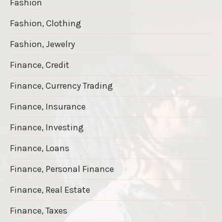
Fashion
Fashion, Clothing
Fashion, Jewelry
Finance, Credit
Finance, Currency Trading
Finance, Insurance
Finance, Investing
Finance, Loans
Finance, Personal Finance
Finance, Real Estate
Finance, Taxes