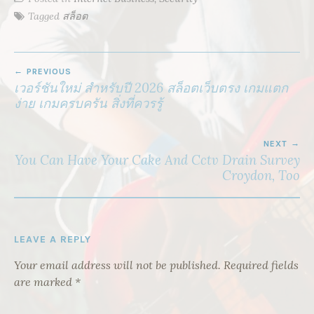
Tagged
สล็อต
POST
PREVIOUS
NAVIGATION
เวอร์ชันใหม่ สำหรับปี 2026 สล็อตเว็บตรง เกมแตก
ง่าย เกมครบครัน สิ่งที่ควรรู้
NEXT
You Can Have Your Cake And Cctv Drain Survey
Croydon, Too
LEAVE A REPLY
Your email address will not be published.
Required fields
are marked
*