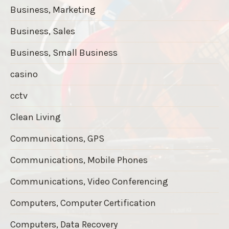
Business, Marketing
Business, Sales
Business, Small Business
casino
cctv
Clean Living
Communications, GPS
Communications, Mobile Phones
Communications, Video Conferencing
Computers, Computer Certification
Computers, Data Recovery