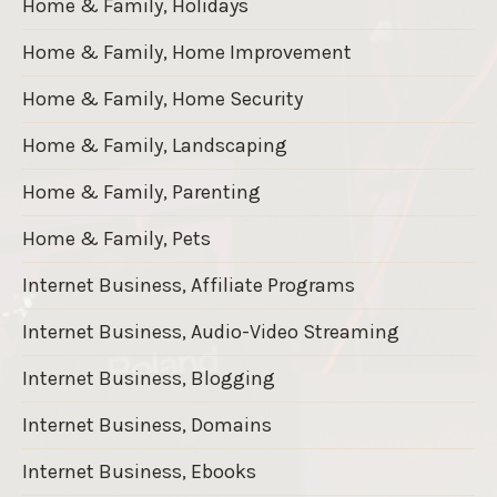
Home & Family, Holidays
Home & Family, Home Improvement
Home & Family, Home Security
Home & Family, Landscaping
Home & Family, Parenting
Home & Family, Pets
Internet Business, Affiliate Programs
Internet Business, Audio-Video Streaming
Internet Business, Blogging
Internet Business, Domains
Internet Business, Ebooks