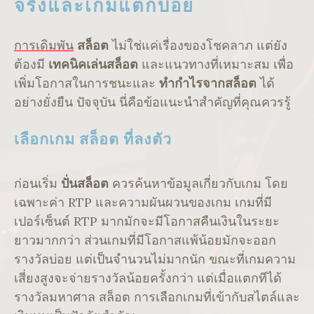
จริงและเกมแตกบ่อย
การเดิมพัน
สล็อต
ไม่ใช่แค่เรื่องของโชคลาภ แต่ยัง
ต้องมี
เทคนิคเล่นสล็อต
และแนวทางที่เหมาะสม เพื่อ
เพิ่มโอกาสในการชนะและ
ทำกำไรจากสล็อต
ได้
อย่างยั่งยืน ปัจจุบัน นี่คือข้อแนะนำสำคัญที่คุณควรรู้
เลือกเกม สล็อต ที่ลงตัว
ก่อนเริ่ม
ปั่นสล็อต
ควรค้นหาข้อมูลเกี่ยวกับเกม โดย
เฉพาะค่า RTP และความผันผวนของเกม เกมที่มี
เปอร์เซ็นต์ RTP มากมักจะมีโอกาสคืนเงินในระยะ
ยาวมากกว่า ส่วนเกมที่มีโอกาสแพ้น้อยมักจะออก
รางวัลบ่อย แต่เป็นจำนวนไม่มากนัก ขณะที่เกมความ
เสี่ยงสูงจะจ่ายรางวัลน้อยครั้งกว่า แต่เมื่อแตกทีได้
รางวัลมหาศาล สล็อต การเลือกเกมที่เข้ากับสไตล์และ