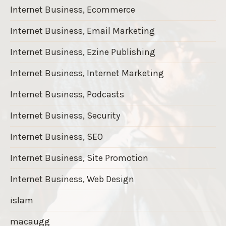
Internet Business, Ecommerce
Internet Business, Email Marketing
Internet Business, Ezine Publishing
Internet Business, Internet Marketing
Internet Business, Podcasts
Internet Business, Security
Internet Business, SEO
Internet Business, Site Promotion
Internet Business, Web Design
islam
macaugg