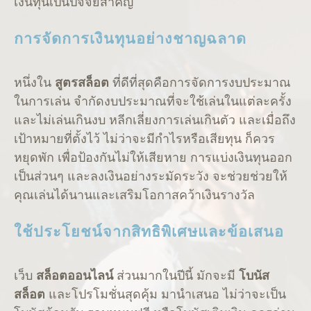
เงินทุนเป็นปัจจัยสำคัญ
การจัดการเงินทุนอย่างชาญฉลาด
หนึ่งใน
สูตรสล็อต
ที่ดีที่สุดคือการจัดการงบประมาณ
ในการเล่น จำกัดงบประมาณที่จะใช้เล่นในแต่ละครั้ง
และไม่เล่นเกินงบ หลีกเลี่ยงการเล่นเกินตัว และเมื่อถึง
เป้าหมายที่ตั้งไว้ ไม่ว่าจะมีกำไรหรือเสียทุน ก็ควร
หยุดพัก เพื่อป้องกันไม่ให้เสียหาย การแบ่งเงินทุนออก
เป็นส่วนๆ และลงเงินอย่างระมัดระวัง จะช่วยช่วยให้
คุณเล่นได้นานและเสริมโอกาสคว้าเงินรางวัล
ใช้ประโยชน์จากสิทธิพิเศษและข้อเสนอ
เว็บ
สล็อตออนไลน์
ส่วนมากในปีนี้ มักจะมี
โบนัส
สล็อต
และโปรโมชั่นสุดคุ้ม มานำเสนอ ไม่ว่าจะเป็น