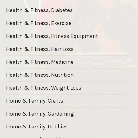
Health & Fitness, Diabetes
Health & Fitness, Exercise
Health & Fitness, Fitness Equipment
Health & Fitness, Hair Loss
Health & Fitness, Medicine
Health & Fitness, Nutrition
Health & Fitness, Weight Loss
Home & Family, Crafts
Home & Family, Gardening
Home & Family, Hobbies