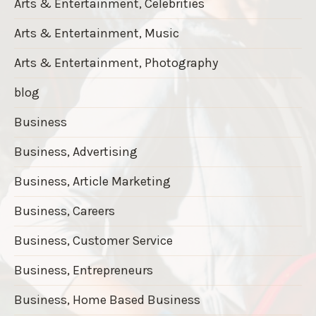
Arts & Entertainment, Celebrities
Arts & Entertainment, Music
Arts & Entertainment, Photography
blog
Business
Business, Advertising
Business, Article Marketing
Business, Careers
Business, Customer Service
Business, Entrepreneurs
Business, Home Based Business