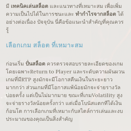
มี
เทคนิคเล่นสล็อต
และแนวทางที่เหมาะสม เพื่อเพิ่ม
ความเป็นไปได้ในการชนะและ
ทำกำไรจากสล็อต
ได้
อย่างต่อเนื่อง ปัจจุบัน นี่คือข้อแนะนำสำคัญที่คุณควร
รู้
เลือกเกม สล็อต ที่เหมาะสม
ก่อนเริ่ม
ปั่นสล็อต
ควรตรวจสอบรายละเอียดของเกม
โดยเฉพาะReturn to Player และระดับความผันผวน
เกมที่มีRTP สูงมักจะมีโอกาสคืนเงินในระยะยาว
มากกว่า ส่วนเกมที่มีโอกาสแพ้น้อยมักจะจ่ายรางวัล
บ่อยครั้ง แต่เป็นไม่มากมาย ขณะที่เกมVolatility สูง
จะจ่ายรางวัลน้อยครั้งกว่า แต่เมื่อโบนัสแตกทีได้เงิน
ก้อนโต การเลือกเกมที่เหมาะกับสไตล์การเล่นและงบ
ประมาณของคุณเป็นสิ่งสำคัญ