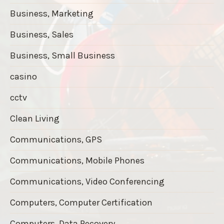
Business, Marketing
Business, Sales
Business, Small Business
casino
cctv
Clean Living
Communications, GPS
Communications, Mobile Phones
Communications, Video Conferencing
Computers, Computer Certification
Computers, Data Recovery