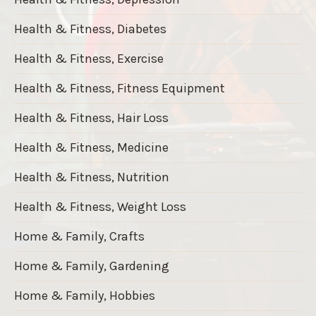
Health & Fitness, Diabetes
Health & Fitness, Exercise
Health & Fitness, Fitness Equipment
Health & Fitness, Hair Loss
Health & Fitness, Medicine
Health & Fitness, Nutrition
Health & Fitness, Weight Loss
Home & Family, Crafts
Home & Family, Gardening
Home & Family, Hobbies