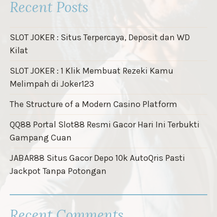
Recent Posts
SLOT JOKER : Situs Terpercaya, Deposit dan WD
Kilat
SLOT JOKER : 1 Klik Membuat Rezeki Kamu
Melimpah di Joker123
The Structure of a Modern Casino Platform
QQ88 Portal Slot88 Resmi Gacor Hari Ini Terbukti
Gampang Cuan
JABAR88 Situs Gacor Depo 10k AutoQris Pasti
Jackpot Tanpa Potongan
Recent Comments