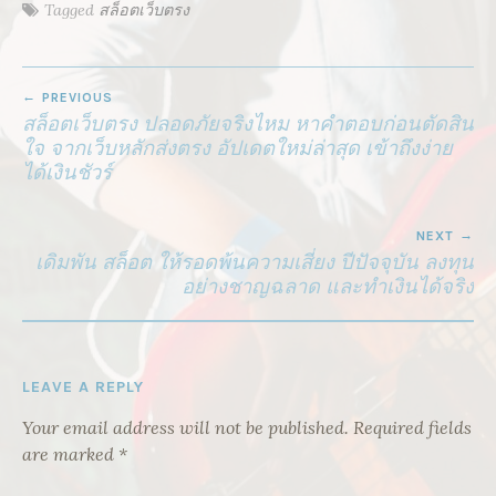
Tagged
สล็อตเว็บตรง
POST
PREVIOUS
NAVIGATION
สล็อตเว็บตรง ปลอดภัยจริงไหม หาคำตอบก่อนตัดสิน
ใจ จากเว็บหลักส่งตรง อัปเดตใหม่ล่าสุด เข้าถึงง่าย
ได้เงินชัวร์
NEXT
เดิมพัน สล็อต ให้รอดพ้นความเสี่ยง ปีปัจจุบัน ลงทุน
อย่างชาญฉลาด และทำเงินได้จริง
LEAVE A REPLY
Your email address will not be published.
Required fields
are marked
*