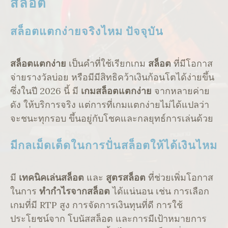
สล็อต
สล็อตแตกง่ายจริงไหม ปัจจุบัน
สล็อตแตกง่าย
เป็นคำที่ใช้เรียกเกม
สล็อต
ที่มีโอกาส
จ่ายรางวัลบ่อย หรือมีมีสิทธิคว้าเงินก้อนโตได้ง่ายขึ้น
ซึ่งในปี 2026 นี้ มี
เกมสล็อตแตกง่าย
จากหลายค่าย
ดัง ให้บริการจริง แต่การที่เกมแตกง่ายไม่ได้แปลว่า
จะชนะทุกรอบ ขึ้นอยู่กับโชคและกลยุทธ์การเล่นด้วย
มีกลเม็ดเด็ดในการปั่นสล็อตให้ได้เงินไหม
มี
เทคนิคเล่นสล็อต
และ
สูตรสล็อต
ที่ช่วยเพิ่มโอกาส
ในการ
ทำกำไรจากสล็อต
ได้แน่นอน เช่น การเลือก
เกมที่มี RTP สูง การจัดการเงินทุนที่ดี การใช้
ประโยชน์จาก โบนัสสล็อต และการมีเป้าหมายการ