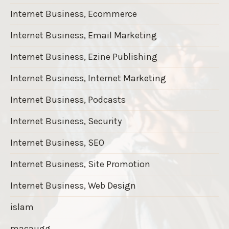
Internet Business, Ecommerce
Internet Business, Email Marketing
Internet Business, Ezine Publishing
Internet Business, Internet Marketing
Internet Business, Podcasts
Internet Business, Security
Internet Business, SEO
Internet Business, Site Promotion
Internet Business, Web Design
islam
macaugg