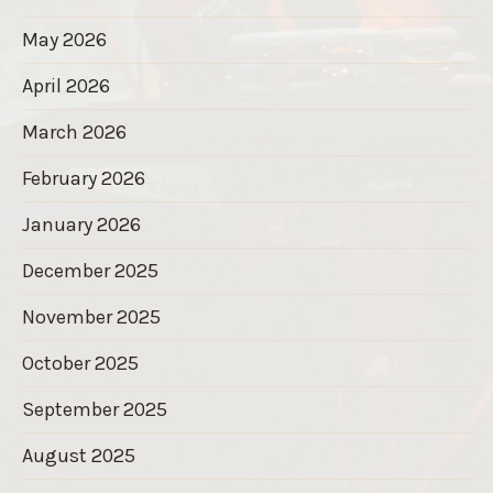
May 2026
April 2026
March 2026
February 2026
January 2026
December 2025
November 2025
October 2025
September 2025
August 2025