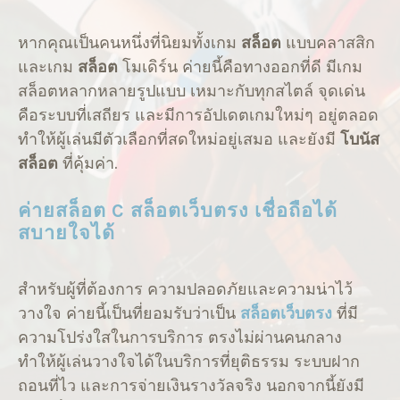
หากคุณเป็นคนหนึ่งที่นิยมทั้งเกม
สล็อต
แบบคลาสสิก
และเกม
สล็อต
โมเดิร์น ค่ายนี้คือทางออกที่ดี มีเกม
สล็อตหลากหลายรูปแบบ เหมาะกับทุกสไตล์ จุดเด่น
คือระบบที่เสถียร และมีการอัปเดตเกมใหม่ๆ อยู่ตลอด
ทำให้ผู้เล่นมีตัวเลือกที่สดใหม่อยู่เสมอ และยังมี
โบนัส
สล็อต
ที่คุ้มค่า.
ค่ายสล็อต C สล็อตเว็บตรง เชื่อถือได้
สบายใจได้
สำหรับผู้ที่ต้องการ ความปลอดภัยและความน่าไว้
วางใจ ค่ายนี้เป็นที่ยอมรับว่าเป็น
สล็อตเว็บตรง
ที่มี
ความโปร่งใสในการบริการ ตรงไม่ผ่านคนกลาง
ทำให้ผู้เล่นวางใจได้ในบริการที่ยุติธรรม ระบบฝาก
ถอนที่ไว และการจ่ายเงินรางวัลจริง นอกจากนี้ยังมี