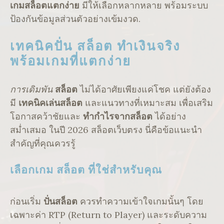
เกมสล็อตแตกง่าย
มีให้เลือกหลากหลาย พร้อมระบบ
ป้องกันข้อมูลส่วนตัวอย่างเข้มงวด.
เทคนิคปั่น สล็อต ทำเงินจริง
พร้อมเกมที่แตกง่าย
การเดิมพัน
สล็อต
ไม่ได้อาศัยเพียงแค่โชค แต่ยังต้อง
มี
เทคนิคเล่นสล็อต
และแนวทางที่เหมาะสม เพื่อเสริม
โอกาสคว้าชัยและ
ทำกำไรจากสล็อต
ได้อย่าง
สม่ำเสมอ ในปี 2026 สล็อตเว็บตรง นี่คือข้อแนะนำ
สำคัญที่คุณควรรู้
เลือกเกม สล็อต ที่ใช่สำหรับคุณ
ก่อนเริ่ม
ปั่นสล็อต
ควรทำความเข้าใจเกมนั้นๆ โดย
เฉพาะค่า RTP (Return to Player) และระดับความ