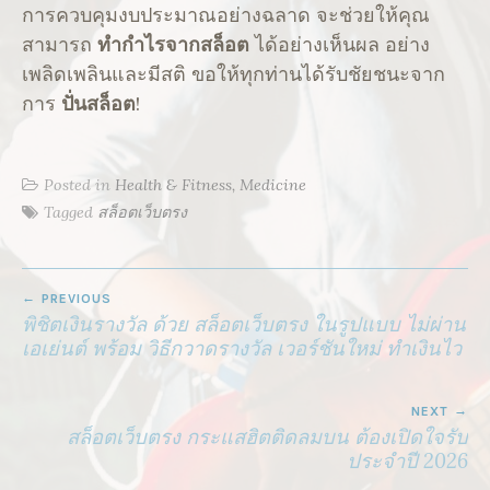
การควบคุมงบประมาณอย่างฉลาด จะช่วยให้คุณ
สามารถ
ทำกำไรจากสล็อต
ได้อย่างเห็นผล อย่าง
เพลิดเพลินและมีสติ ขอให้ทุกท่านได้รับชัยชนะจาก
การ
ปั่นสล็อต
!
Posted in
Health & Fitness, Medicine
Tagged
สล็อตเว็บตรง
POST
PREVIOUS
NAVIGATION
พิชิตเงินรางวัล ด้วย สล็อตเว็บตรง ในรูปแบบ ไม่ผ่าน
เอเย่นต์ พร้อม วิธีกวาดรางวัล เวอร์ชันใหม่ ทำเงินไว
NEXT
สล็อตเว็บตรง กระแสฮิตติดลมบน ต้องเปิดใจรับ
ประจำปี 2026