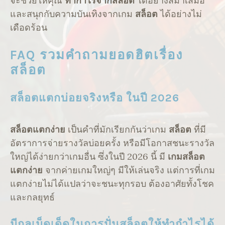
จะช่วยให้คุณ
ทำกำไรจากสล็อต
ได้อย่างสม่ำเสมอ
และสนุกกับความบันเทิงจากเกม
สล็อต
ได้อย่างไม่
เดือดร้อน
FAQ รวมคำถามยอดฮิตเรื่อง
สล็อต
สล็อตแตกบ่อยจริงหรือ ในปี 2026
สล็อตแตกง่าย
เป็นคำที่มักเรียกกันว่าเกม
สล็อต
ที่มี
อัตราการจ่ายรางวัลบ่อยครั้ง หรือมีโอกาสชนะรางวัล
ใหญ่ได้ง่ายกว่าเกมอื่น ซึ่งในปี 2026 นี้ มี
เกมสล็อต
แตกง่าย
จากค่ายเกมใหญ่ๆ มีให้เล่นจริง แต่การที่เกม
แตกง่ายไม่ได้แปลว่าจะชนะทุกรอบ ต้องอาศัยทั้งโชค
และกลยุทธ์
มีกลเม็ดเด็ดในการปั่นสล็อตให้ทำกำไรได้