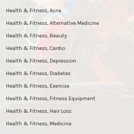
Health & Fitness, Acne
Health & Fitness, Alternative Medicine
Health & Fitness, Beauty
Health & Fitness, Cardio
Health & Fitness, Depression
Health & Fitness, Diabetes
Health & Fitness, Exercise
Health & Fitness, Fitness Equipment
Health & Fitness, Hair Loss
Health & Fitness, Medicine