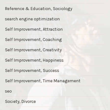
Reference & Education, Sociology
search engine optimization
Self Improvement, Attraction
Self Improvement, Coaching
Self Improvement, Creativity
Self Improvement, Happiness
Self Improvement, Success
Self Improvement, Time Management
seo
Society, Divorce