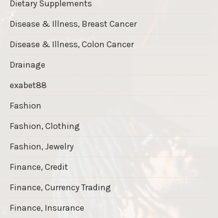
Dietary Supplements
Disease & Illness, Breast Cancer
Disease & Illness, Colon Cancer
Drainage
exabet88
Fashion
Fashion, Clothing
Fashion, Jewelry
Finance, Credit
Finance, Currency Trading
Finance, Insurance