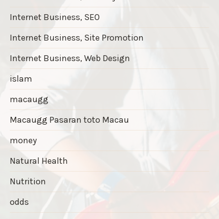
Internet Business, SEO
Internet Business, Site Promotion
Internet Business, Web Design
islam
macaugg
Macaugg Pasaran toto Macau
money
Natural Health
Nutrition
odds