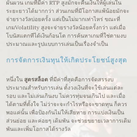
ผันผวน เกมที่มีค่า RTP สูงมักจะคืนเงินให้ผู้เล่นใน
ระยะยาวได้มากกว่า ส่วนเกมที่มีโอกาสแพ้น้อยมักจะ
จ่ายรางวัลบ่อยครั้ง แต่เป็นไม่มากเท่าไหร่ ขณะที่
เกมVolatility สูงจะจ่ายรางวัลน้อยครั้งกว่า แต่เมื่อ
โบนัสแตกทีได้เงินก้อนโต การค้นหาเกมที่ใช่ตามงบ
ประมาณและรูปแบบการเล่นเป็นเรื่องจำเป็น
การจัดการเงินทุนให้เกิดประโยชน์สูงสุด
หนึ่งใน
สูตรสล็อต
ที่มีค่าที่สุดคือการจัดสรรงบ
ประมาณสำหรับการเล่น ตั้งวงเงินที่จะใช้เล่นแต่ละ
รอบ และไม่เล่นเกินงบ ไม่ควรทุ่มจนเกินไป และเมื่อ
ได้ตามที่ตั้งใจ ไม่ว่าจะจะกำไรหรือจะขาดทุน ก็ควร
พอแค่นั้น เพื่อป้องกันไม่ให้เสียหาย การแบ่งเงินเป็น
ส่วนย่อย และค่อยๆ เดิมพัน จะช่วยขยายเวลาการเดิม
พันและเพิ่มโอกาสได้รางวัล