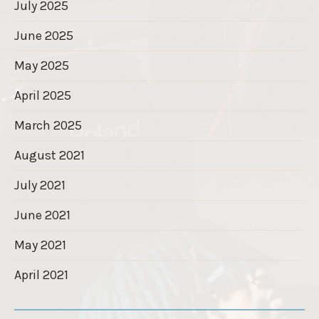
July 2025
June 2025
May 2025
April 2025
March 2025
August 2021
July 2021
June 2021
May 2021
April 2021