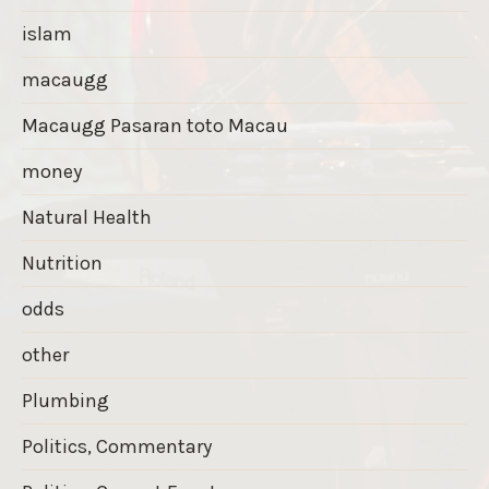
islam
macaugg
Macaugg Pasaran toto Macau
money
Natural Health
Nutrition
odds
other
Plumbing
Politics, Commentary