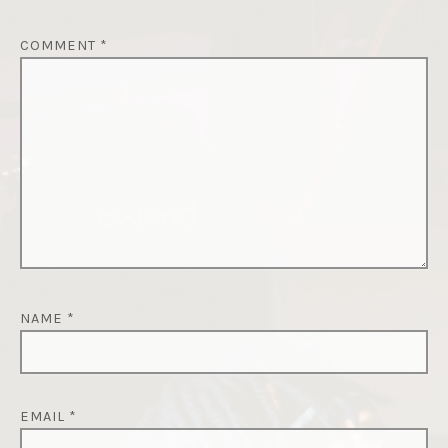
COMMENT
*
NAME
*
EMAIL
*