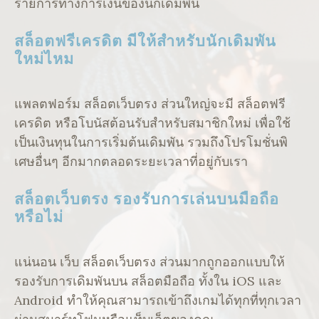
รายการทางการเงินของนักเดิมพัน
สล็อตฟรีเครดิต มีให้สำหรับนักเดิมพัน
ใหม่ไหม
แพลตฟอร์ม สล็อตเว็บตรง ส่วนใหญ่จะมี สล็อตฟรี
เครดิต หรือโบนัสต้อนรับสำหรับสมาชิกใหม่ เพื่อใช้
เป็นเงินทุนในการเริ่มต้นเดิมพัน รวมถึงโปรโมชั่นพิ
เศษอื่นๆ อีกมากตลอดระยะเวลาที่อยู่กับเรา
สล็อตเว็บตรง รองรับการเล่นบนมือถือ
หรือไม่
แน่นอน เว็บ สล็อตเว็บตรง ส่วนมากถูกออกแบบให้
รองรับการเดิมพันบน สล็อตมือถือ ทั้งใน iOS และ
Android ทำให้คุณสามารถเข้าถึงเกมได้ทุกที่ทุกเวลา