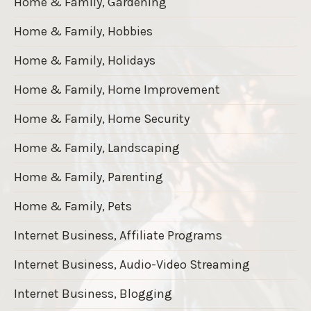
Home & Family, Gardening
Home & Family, Hobbies
Home & Family, Holidays
Home & Family, Home Improvement
Home & Family, Home Security
Home & Family, Landscaping
Home & Family, Parenting
Home & Family, Pets
Internet Business, Affiliate Programs
Internet Business, Audio-Video Streaming
Internet Business, Blogging