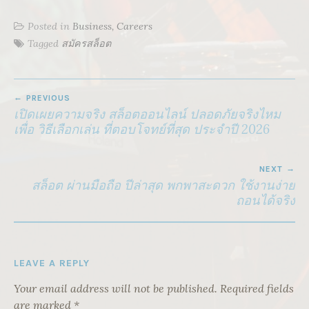
Posted in
Business, Careers
Tagged
สมัครสล็อต
POST
PREVIOUS
NAVIGATION
เปิดเผยความจริง สล็อตออนไลน์ ปลอดภัยจริงไหม
เพื่อ วิธีเลือกเล่น ที่ตอบโจทย์ที่สุด ประจำปี 2026
NEXT
สล็อต ผ่านมือถือ ปีล่าสุด พกพาสะดวก ใช้งานง่าย
ถอนได้จริง
LEAVE A REPLY
Your email address will not be published.
Required fields
are marked
*