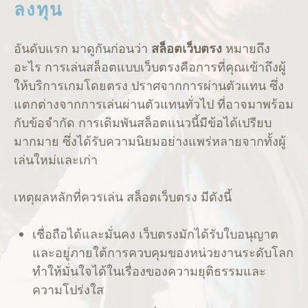
ลงทุน
อันดับแรก มาดูกันก่อนว่า
สล็อตเว็บตรง
หมายถึง
อะไร การเล่นสล็อตแบบเว็บตรงคือการที่คุณเข้าถึงผู้
ให้บริการเกมโดยตรง ปราศจากการผ่านตัวแทน ซึ่ง
แตกต่างจากการเล่นผ่านตัวแทนทั่วไป ที่อาจมาพร้อม
กับข้อจำกัด การเดิมพันสล็อตแนวนี้มีข้อได้เปรียบ
มากมาย ซึ่งได้รับความนิยมอย่างแพร่หลายจากทั้งผู้
เล่นใหม่และเก่า
เหตุผลหลักที่ควรเล่น สล็อตเว็บตรง มีดังนี้
เชื่อถือได้และมั่นคง เว็บตรงมักได้รับใบอนุญาต
และอยู่ภายใต้การควบคุมของหน่วยงานระดับโลก
ทำให้มั่นใจได้ในเรื่องของความยุติธรรมและ
ความโปร่งใส