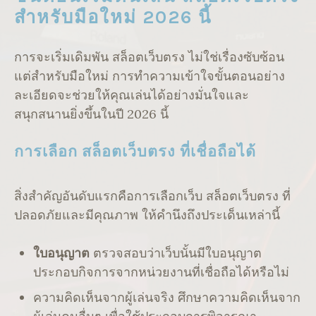
สำหรับมือใหม่ 2026 นี้
การจะเริ่มเดิมพัน สล็อตเว็บตรง ไม่ใช่เรื่องซับซ้อน
แต่สำหรับมือใหม่ การทำความเข้าใจขั้นตอนอย่าง
ละเอียดจะช่วยให้คุณเล่นได้อย่างมั่นใจและ
สนุกสนานยิ่งขึ้นในปี 2026 นี้
การเลือก สล็อตเว็บตรง ที่เชื่อถือได้
สิ่งสำคัญอันดับแรกคือการเลือกเว็บ สล็อตเว็บตรง ที่
ปลอดภัยและมีคุณภาพ ให้คำนึงถึงประเด็นเหล่านี้
ใบอนุญาต
ตรวจสอบว่าเว็บนั้นมีใบอนุญาต
ประกอบกิจการจากหน่วยงานที่เชื่อถือได้หรือไม่
ความคิดเห็นจากผู้เล่นจริง ศึกษาความคิดเห็นจาก