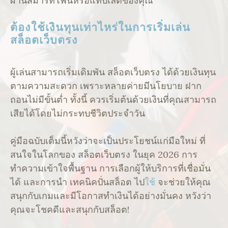
ผ่านสมาร์ทโฟนหรือแท็บเล็ตของคุณ
ต้องใช้เงินทุนเท่าไหร่ในการเริ่มเล่น
สล็อตเว็บตรง
ผู้เล่นสามารถเริ่มเดิมพัน สล็อตเว็บตรง ได้ด้วยเงินทุน
ตามความสะดวก เพราะหลายค่ายมีนโยบาย ฝาก
ถอนไม่มีขั้นต่ำ ทั้งนี้ ควรเริ่มต้นด้วยเงินที่คุณสามารถ
เสียได้โดยไม่กระทบชีวิตประจำวัน
คู่มือฉบับเต็มนี้หวังว่าจะเป็นประโยชน์แก่มือใหม่ ที่
สนใจในโลกของ สล็อตเว็บตรง ในยุค 2026 การ
ทำความเข้าใจพื้นฐาน การเลือกผู้ให้บริการที่เชื่อมั่น
ได้ และการนำ เทคนิคปั่นสล็อต ไป
ใช้
จะช่วยให้คุณ
สนุกกับเกมและมีโอกาสทำเงินได้อย่างมั่นคง หวังว่า
คุณจะโชคดีและสนุกกับสล็อต!