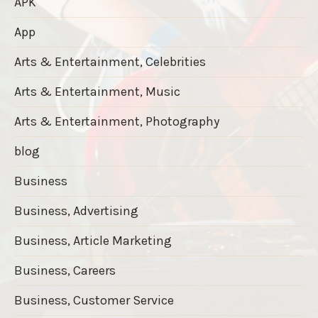
APK
App
Arts & Entertainment, Celebrities
Arts & Entertainment, Music
Arts & Entertainment, Photography
blog
Business
Business, Advertising
Business, Article Marketing
Business, Careers
Business, Customer Service