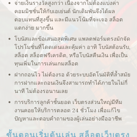
จ่ายเงินรางวัลสูงกว่า เนื่องจากไม่ต้องแบ่งค่า
คอมมิชชั่นให้กับเอเย่นต์ นักเดิมพันจึงได้ผล
ตอบแทนที่สูงขึ้น และมีแนวโน้มที่จะเจอ สล็อต
แตกง่าย มากขึ้น
โบนัสและข้อเสนอสุดพิเศษ แพลตฟอร์มตรงมักจัด
โปรโมชั่นที่โดดเด่นและคุ้มค่า อาทิ โบนัสต้อนรับ,
สล็อต สล็อตฟรีเครดิต, หรือโบนัสคืนเงิน เพื่อเป็น
ทุนเพิ่มในการเล่นเกมสล็อต
ฝากถอนไว ไม่ต้องรอ ด้วยระบบอัตโนมัติที่ล้ำสมัย
การฝากและถอนเงินจึงสามารถทำได้ภายในไม่กี่
นาที ไม่ต้องรอนานเลย
การบริการลูกค้าชั้นยอด เว็บตรงส่วนใหญ่มีทีม
งานคอยให้บริการตลอด 24 ชั่วโมง เพื่อแก้ไข
ปัญหาและตอบคำถามของผู้เล่นอย่างมืออาชีพ
ขั้นตอนเริ่มต้นเล่น สล็อตเว็บตรง