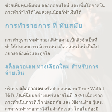
ช่วยเพิ่มทุนเดิมพัน สล็อตออนไลน์ และเพิ่มโอกาสใน
การทำกำไรได้โดยลงทุนน้อยก็ทำเงินได้
การทำรายการ ที่ ทันสมัย
การทำธุรกรรมฝากถอนที่ง่ายดายเป็นสิ่งจำเป็นที่
ทำให้ประสบการณ์การเล่น สล็อตออนไลน์ เป็นไป
อย่างคล่องตัวและถูกใจ
สล็อตวอเลท ทางเลือกใหม่ สำหรับการ
จ่ายเงิน
บริการ
สล็อตวอเลท
หรือฝากถอนผ่าน True Wallet
ได้รับเป็นที่นิยมอย่างแพร่หลายในปี 2026 เนื่องจาก
การดำเนินการที่เร็ว ปลอดภัย และใช้งานง่าย ผู้เล่น
สามารถทำรายการได้ไม่จำกัดเวลา โดยไม่ต้องมี