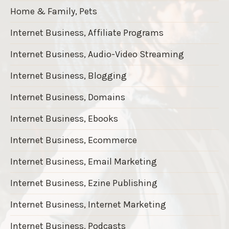
Home & Family, Pets
Internet Business, Affiliate Programs
Internet Business, Audio-Video Streaming
Internet Business, Blogging
Internet Business, Domains
Internet Business, Ebooks
Internet Business, Ecommerce
Internet Business, Email Marketing
Internet Business, Ezine Publishing
Internet Business, Internet Marketing
Internet Business, Podcasts