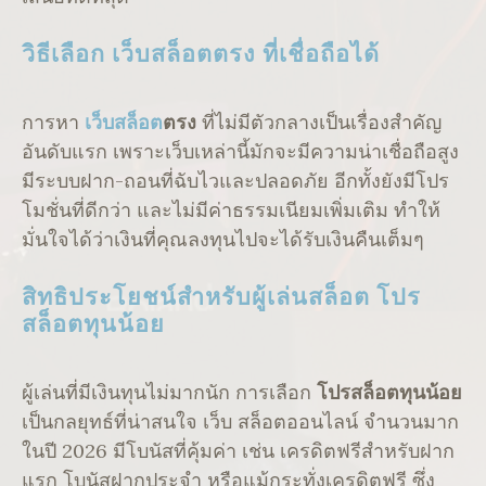
วิธีเลือก เว็บสล็อตตรง ที่เชื่อถือได้
การหา
เว็บสล็อต
ตรง
ที่ไม่มีตัวกลางเป็นเรื่องสำคัญ
อันดับแรก เพราะเว็บเหล่านี้มักจะมีความน่าเชื่อถือสูง
มีระบบฝาก-ถอนที่ฉับไวและปลอดภัย อีกทั้งยังมีโปร
โมชั่นที่ดีกว่า และไม่มีค่าธรรมเนียมเพิ่มเติม ทำให้
มั่นใจได้ว่าเงินที่คุณลงทุนไปจะได้รับเงินคืนเต็มๆ
สิทธิประโยชน์สำหรับผู้เล่นสล็อต โปร
สล็อตทุนน้อย
ผู้เล่นที่มีเงินทุนไม่มากนัก การเลือก
โปรสล็อตทุนน้อย
เป็นกลยุทธ์ที่น่าสนใจ เว็บ สล็อตออนไลน์ จำนวนมาก
ในปี 2026 มีโบนัสที่คุ้มค่า เช่น เครดิตฟรีสำหรับฝาก
แรก โบนัสฝากประจำ หรือแม้กระทั่งเครดิตฟรี ซึ่ง