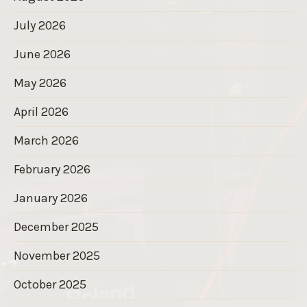
July 2026
June 2026
May 2026
April 2026
March 2026
February 2026
January 2026
December 2025
November 2025
October 2025