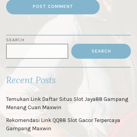
SEARCH
SEARCH
Recent Posts
Temukan Link Daftar Situs Slot Jaya88 Gampang
Menang Cuan Maxwin
Rekomendasi Link QQ88 Slot Gacor Terpercaya
Gampang Maxwin