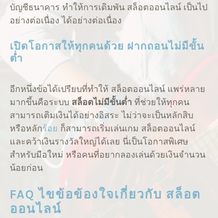
บัญชีธนาคาร ทำให้การเดิมพัน สล็อตออนไลน์ เป็นไป
อย่างต่อเนื่อง ได้อย่างต่อเนื่อง
เปิดโอกาสให้ทุกคนด้วย ฝากถอนไม่มีขั้น
ต่ำ
อีกหนึ่งข้อได้เปรียบที่ทำให้ สล็อตออนไลน์ แพร่หลาย
มากขึ้นคือระบบ
สล็อตไม่มีขั้นต่ำ
ที่ช่วยให้ทุกคน
สามารถเติมเงินได้อย่างอิสระ ไม่ว่าจะเป็นหลักสิบ
หรือหลัก
ร้อย
ก็สามารถเริ่มเล่นเกม สล็อตออนไลน์
และคว้าเงินรางวัลใหญ่ได้เลย นี่เป็นโอกาสพิเศษ
สำหรับมือใหม่ หรือคนที่อยากลองเล่นด้วยเงินจำนวน
น้อยก่อน
FAQ ไขข้อข้องใจเกี่ยวกับ สล็อต
ออนไลน์