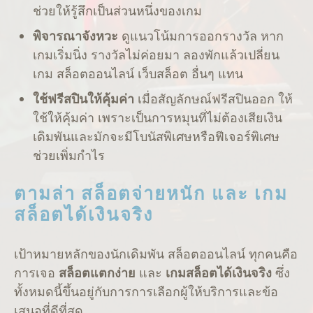
ช่วยให้รู้สึกเป็นส่วนหนึ่งของเกม
พิจารณาจังหวะ
ดูแนวโน้มการออกรางวัล หาก
เกมเริ่มนิ่ง รางวัลไม่ค่อยมา ลองพักแล้วเปลี่ยน
เกม สล็อตออนไลน์ เว็บสล็อต อื่นๆ แทน
ใช้ฟรีสปินให้คุ้มค่า
เมื่อสัญลักษณ์ฟรีสปินออก ให้
ใช้ให้คุ้มค่า เพราะเป็นการหมุนที่ไม่ต้องเสียเงิน
เดิมพันและมักจะมีโบนัสพิเศษหรือฟีเจอร์พิเศษ
ช่วยเพิ่มกำไร
ตามล่า สล็อตจ่ายหนัก และ เกม
สล็อตได้เงินจริง
เป้าหมายหลักของนักเดิมพัน สล็อตออนไลน์ ทุกคนคือ
การเจอ
สล็อตแตกง่าย
และ
เกมสล็อตได้เงินจริง
ซึ่ง
ทั้งหมดนี้ขึ้นอยู่กับการการเลือกผู้ให้บริการและข้อ
เสนอที่ดีที่สุด