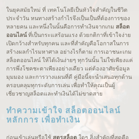
ในยุคสมัยใหม่ ที่ เทคโนโลยีเป็นหัวใจสำคัญในชีวิต
ประจำวัน หนทางสร้างกำไรจึงเป็นเป็นที่ต้องการของ
หลายคน และหนึ่งในนั้นคือการทำเงินจากเกม
สล็อต
ออนไลน์
ที่เป็นกระแสร้อนแรง ด้วยกติกาที่เข้าใจง่าย
เปิดกว้างสำหรับทุกคน และที่สำคัญคือโอกาสในการ
สร้างผลกำไรมหาศาล อย่างไรก็ตาม การเอาชนะเกม
สล็อตออนไลน์ ให้ได้เงินง่ายๆ ทุกวันนั้น ไม่ใช่เพียงแค่
การพึ่งโชคชะตาเพียงอย่างเดียว แต่ต้องอาศัยข้อมูล
มุมมอง และการวางแผนที่ดี คู่มือนี้จะนำเสนอทุกด้าน
ครอบคลุมทุกระดับการเล่น เพื่อทำให้คุณเป็นผู้
เชี่ยวชาญสล็อตและทำเงินได้ไม่ขาดสาย
ทำความเข้าใจ สล็อตออนไลน์
หลักการ เพื่อทำเงิน
ก่อนเข้าเล่นหรือใช้
สูตรสล็อต
ใดๆ สิ่งสำคัญที่สุดคือ