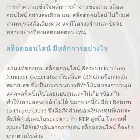
การทำความเข้าใจหลักการทำงานของเกม สล็อต
ออนไลน์ อย่างละเอียด เกม สล็อตออนไลน์ ไม่ใช่แค่
เกมหมุนวงล้อเสี่ยงดวง แต่มีโครงสร้างและปัจจัย
หลายอย่างที่ส่งผลต่อผลตอบแทน
สล็อตออนไลน์ มีหลักการอย่างไร
แก่นแท้ของเกม สล็อตออนไลน์ คือระบบ Random
Number Generator เว็บสล็อต (RNG) หรือการสุ่ม
หมายเลข ซึ่งเป็นกระบวนการที่ทำให้ผลของการหมุน
แต่ละครั้งเป็นไปโดยแบบสุ่มและไม่เกี่ยวข้องกัน
ทำให้เดาผลล่วงหน้าไม่ได้ นอกจากนี้ยังมีค่า Return
to Player (RTP) ซึ่งคือสัดส่วนของเงินลงทุนที่เกมจะ
คืนให้กับผู้เล่นในระยะยาว ถ้า RTP สูงขึ้น โอกาสที่
คุณจะได้รับเงินคืนจากการเล่น สล็อตออนไลน์ ก็จะยิ่ง
มากตามไปด้วย