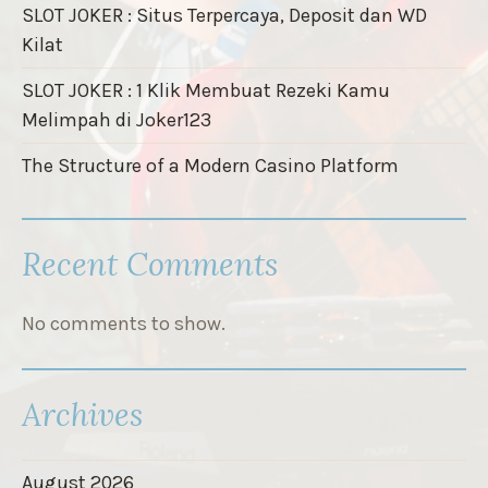
SLOT JOKER : Situs Terpercaya, Deposit dan WD
Kilat
SLOT JOKER : 1 Klik Membuat Rezeki Kamu
Melimpah di Joker123
The Structure of a Modern Casino Platform
Recent Comments
No comments to show.
Archives
August 2026