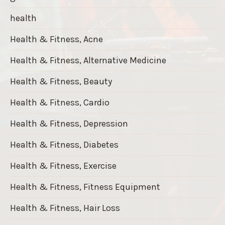
health
Health & Fitness, Acne
Health & Fitness, Alternative Medicine
Health & Fitness, Beauty
Health & Fitness, Cardio
Health & Fitness, Depression
Health & Fitness, Diabetes
Health & Fitness, Exercise
Health & Fitness, Fitness Equipment
Health & Fitness, Hair Loss