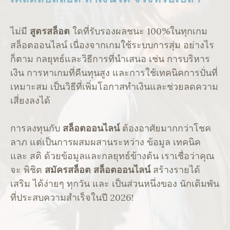
ไม่มี
สูตรสล็อต
ใดที่รับรองผลชนะ 100%ในทุกเกม
สล็อตออนไลน์ เนื่องจากเกมใช้ระบบการสุ่ม อย่างไร
ก็ตาม กลยุทธ์และวิธีการที่นำเสนอ เช่น การบริหาร
เงิน การหาเกมที่คืนทุนสูง และการใช้เทคนิคการปั่นที่
เหมาะสม เป็นวิธีที่เพิ่มโอกาสทำเงินและช่วยลดความ
เสี่ยงลงได้
การลงทุนกับ
สล็อตออนไลน์
ต้องอาศัยมากกว่าโชค
ลาภ แต่เป็นการผสมผสานระหว่าง ข้อมูล เทคนิค
และ สติ ด้วยข้อมูลและกลยุทธ์ข้างต้น เราเชื่อว่าคุณ
จะ พิชิต
สมัครสล็อต สล็อตออนไลน์
สร้างรายได้
เสริม ได้ง่ายๆ ทุกวัน และ เป็นส่วนหนึ่งของ นักเดิมพัน
ที่ประสบความสำเร็จในปี 2026!