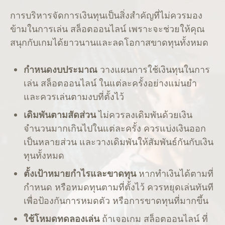
การบริหารจัดการเงินทุนเป็นสิ่งสำคัญที่ไม่ควรมอง
ข้ามในการเล่น สล็อตออนไลน์ เพราะจะช่วยให้คุณ
สนุกกับเกมได้ยาวนานและลดโอกาสขาดทุนทั้งหมด
กำหนดงบประมาณ
วางแผนการใช้เงินทุนในการ
เล่น สล็อตออนไลน์ ในแต่ละครั้งอย่างแม่นยำ
และควรเล่นตามงบที่ตั้งไว้
เดิมพันตามสัดส่วน
ไม่ควรลงเดิมพันด้วยเงิน
จำนวนมากเกินไปในแต่ละครั้ง ควรแบ่งเงินออก
เป็นหลายส่วน และวางเดิมพันให้สัมพันธ์กันกับเงิน
ทุนทั้งหมด
ตั้งเป้าหมายกำไรและขาดทุน
หากทำเงินได้ตามที่
กำหนด หรือหมดทุนตามที่ตั้งไว้ ควรหยุดเล่นทันที
เพื่อป้องกันการหมดตัว หรือการขาดทุนที่มากขึ้น
ใช้โหมดทดลองเล่น
ถ้าเจอเกม สล็อตออนไลน์ ที่