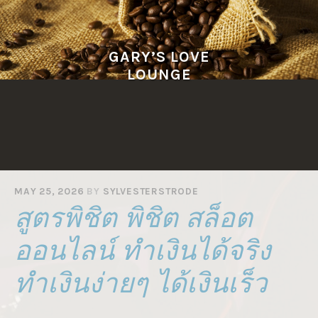
Skip
to
content
GARY’S LOVE
LOUNGE
MAY 25, 2026
BY
SYLVESTERSTRODE
สูตรพิชิต พิชิต สล็อต
ออนไลน์ ทำเงินได้จริง
ทำเงินง่ายๆ ได้เงินเร็ว