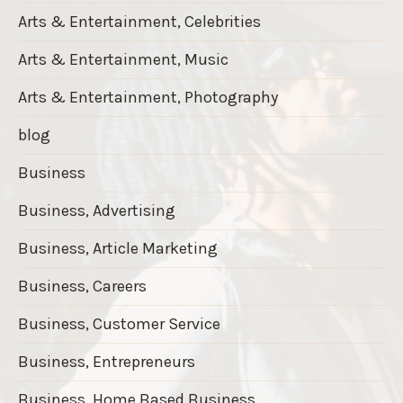
Arts & Entertainment, Celebrities
Arts & Entertainment, Music
Arts & Entertainment, Photography
blog
Business
Business, Advertising
Business, Article Marketing
Business, Careers
Business, Customer Service
Business, Entrepreneurs
Business, Home Based Business