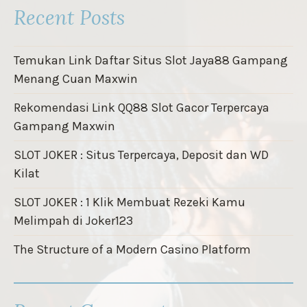
Recent Posts
Temukan Link Daftar Situs Slot Jaya88 Gampang
Menang Cuan Maxwin
Rekomendasi Link QQ88 Slot Gacor Terpercaya
Gampang Maxwin
SLOT JOKER : Situs Terpercaya, Deposit dan WD
Kilat
SLOT JOKER : 1 Klik Membuat Rezeki Kamu
Melimpah di Joker123
The Structure of a Modern Casino Platform