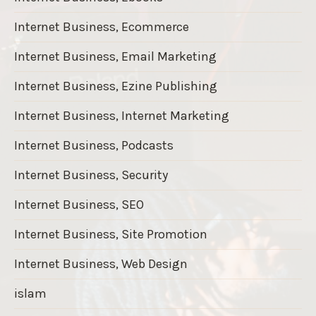
Internet Business, Ecommerce
Internet Business, Email Marketing
Internet Business, Ezine Publishing
Internet Business, Internet Marketing
Internet Business, Podcasts
Internet Business, Security
Internet Business, SEO
Internet Business, Site Promotion
Internet Business, Web Design
islam