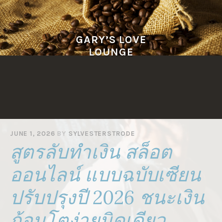
Skip
to
content
GARY’S LOVE
LOUNGE
JUNE 1, 2026
BY
SYLVESTERSTRODE
สูตรลับทำเงิน สล็อต
ออนไลน์ แบบฉบับเซียน
ปรับปรุงปี 2026 ชนะเงิน
ก้อนโตง่ายนิดเดียว