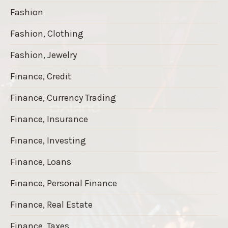
Fashion
Fashion, Clothing
Fashion, Jewelry
Finance, Credit
Finance, Currency Trading
Finance, Insurance
Finance, Investing
Finance, Loans
Finance, Personal Finance
Finance, Real Estate
Finance, Taxes