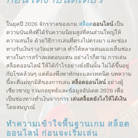
ในยุคปี 2026 จักรวาลของเกม
สล็อต
ออนไลน์
เป็น
ความบันเทิงที่ได้รับความนิยมสูงที่คนส่วนใหญ่ให้
ความสนใจ ด้วยวิธีการเล่นที่ตรงไปตรงมา และช่อง
ทางรับเงินรางวัลมหาศาล ทำให้หลายคนมองเห็นช่อง
ทางในการสร้างผลตอบแทน อย่างไรก็ตาม การเล่น
สล็อตออนไลน์ ให้ได้กำไรอย่างยั่งยืนนั้น ไม่ได้ขึ้นอยู่
กับโชคล้วนๆ แต่ต้องพึ่งพาทักษะและเทคนิค บทความ
นี้จะตีแผ่ทุกมิติของการเล่น
สล็อตออนไลน์
อย่างผู้
เชี่ยวชาญ รวมกลยุทธ์และข้อมูลอัปเดต 2026 เพื่อ
เป็นช่องทางทำเงินจากการ
เล่นสล็อตยังไงให้ได้เงิน
โดยสมบูรณ์
ทำความเข้าใจพื้นฐานเกม
สล็อต
ออนไลน์
ก่อนจะเริ่มเล่น