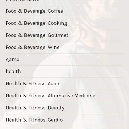
Food & Beverage, Coffee
Food & Beverage, Cooking
Food & Beverage, Gourmet
Food & Beverage, Wine
game
health
Health & Fitness, Acne
Health & Fitness, Alternative Medicine
Health & Fitness, Beauty
Health & Fitness, Cardio