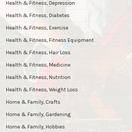
Health & Fitness, Depression
Health & Fitness, Diabetes
Health & Fitness, Exercise
Health & Fitness, Fitness Equipment
Health & Fitness, Hair Loss
Health & Fitness, Medicine
Health & Fitness, Nutrition
Health & Fitness, Weight Loss
Home & Family, Crafts
Home & Family, Gardening
Home & Family, Hobbies