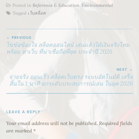
Posted in
Reference & Education, Environmental
Tagged
เว็บสล็อต
POST
PREVIOUS
NAVIGATION
ไขข้อข้องใจ สล็อตออนไลน์ เล่นแล้วได้เงินจริงไหม
พร้อม หาเว็บ ที่น่าเชื่อถือที่สุด ประจำปี 2026
NEXT
จ่ายจริง ถอนเร็ว สล็อตเว็บตรง ระบบอัตโนมัติ เสร็จ
สิ้นใน 1 นาที ยกระดับประสบการณ์เล่น ในยุค 2026
LEAVE A REPLY
Your email address will not be published.
Required fields
are marked
*