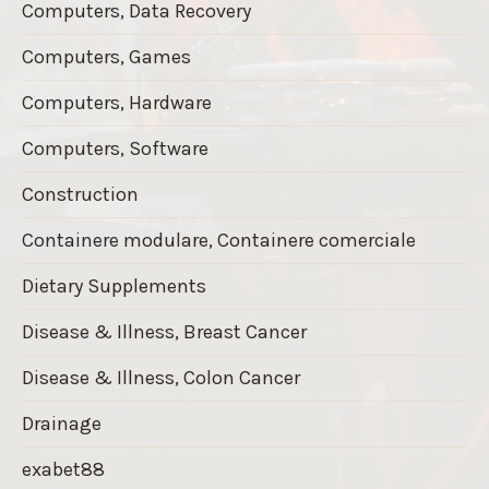
Computers, Data Recovery
Computers, Games
Computers, Hardware
Computers, Software
Construction
Containere modulare, Containere comerciale
Dietary Supplements
Disease & Illness, Breast Cancer
Disease & Illness, Colon Cancer
Drainage
exabet88