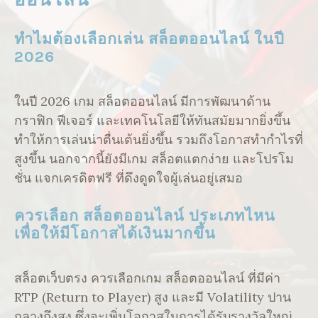
ทำไมต้องเลือกเล่น สล็อตออนไลน์ ในปี
2026
ในปี 2026 เกม สล็อตออนไลน์ มีการพัฒนาด้าน
กราฟิก ฟีเจอร์ และเทคโนโลยีให้ทันสมัยมากยิ่งขึ้น
ทำให้การเล่นน่าตื่นเต้นยิ่งขึ้น รวมถึงโอกาสทำกำไรที่
สูงขึ้น นอกจากนี้ยังมีเกม สล็อตแตกง่าย และโปรโม
ชั่น แจกเครดิตฟรี ที่ดึงดูดใจผู้เล่นอยู่เสมอ
ควรเลือก สล็อตออนไลน์ ประเภทไหน
เพื่อให้มีโอกาสได้เงินมากขึ้น
สล็อตเว็บตรง ควรเลือกเกม สล็อตออนไลน์ ที่มีค่า
RTP (Return to Player) สูง และมี Volatility ปาน
กลางถึงสูง ซึ่งจะเพิ่มโอกาสในการได้รับรางวัลใหญ่