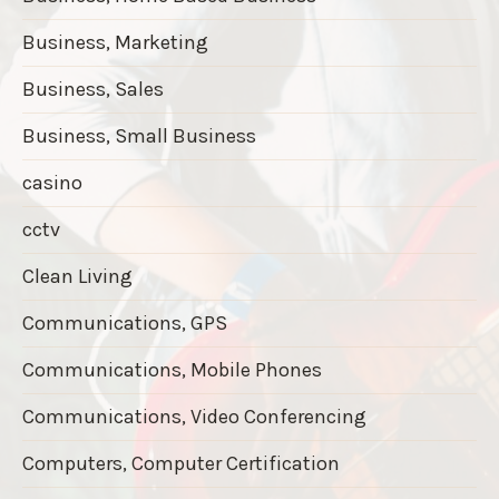
Business, Marketing
Business, Sales
Business, Small Business
casino
cctv
Clean Living
Communications, GPS
Communications, Mobile Phones
Communications, Video Conferencing
Computers, Computer Certification