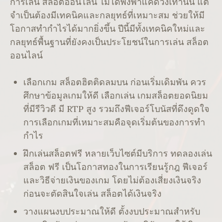
การเล่น สล็อตออนไลน์ ไม่ได้พึ่งพาแค่ดวงเท่านั้น แต่
จำเป็นต้องมีเทคนิคและกลยุทธ์ที่เหมาะสม ช่วยให้มี
โอกาสทำกำไรได้มากยิ่งขึ้น ปีนี้มีทั้งเทคนิคใหม่และ
กลยุทธ์พื้นฐานที่ยังคงเป็นประโยชน์ในการเล่น สล็อต
ออนไลน์
เลือกเกม สล็อตฮิตติดลมบน ก่อนเริ่มเดิมพัน ควร
ศึกษาข้อมูลเกมให้ดี เลือกเล่น เกมสล็อตยอดนิยม
ที่มีรีวิวดี มี RTP สูง รวมถึงฟีเจอร์โบนัสที่ดึงดูดใจ
การเลือกเกมที่เหมาะสมคือจุดเริ่มต้นของการทำ
กำไร
ฝึกเล่นสล็อตฟรี หลายเว็บไซต์มีบริการ ทดลองเล่น
สล็อต ฟรี เป็นโอกาสทองในการเรียนรู้กฎ ฟีเจอร์
และวิธีจ่ายเงินของเกม โดยไม่ต้องเสี่ยงเงินจริง
ก่อนจะตัดสินใจเล่น สล็อตได้เงินจริง
วางแผนงบประมาณให้ดี ตั้งงบประมาณสำหรับ