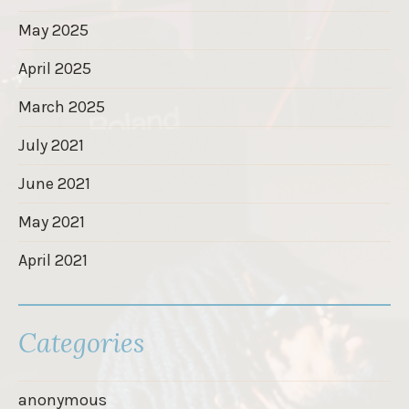
May 2025
April 2025
March 2025
July 2021
June 2021
May 2021
April 2021
Categories
anonymous