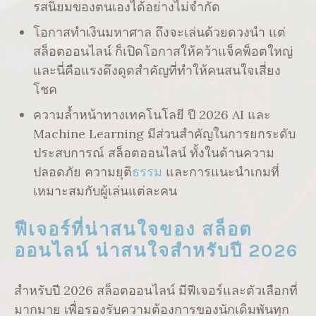
รสนิยมของตนเองได้อย่างไม่จำกัด
โอกาสทำเงินมหาศาล ถึงจะเล่นด้วยดวงนำ แต่
สล็อตออนไลน์ ก็เปิดโอกาสให้คว้าแจ็คพ็อตใหญ่
และนี่คือแรงดึงดูดสำคัญที่ทำให้คนสนใจเสี่ยง
โชค
ความล้ำหน้าทางเทคโนโลยี ปี 2026 AI และ
Machine Learning มีส่วนสำคัญในการยกระดับ
ประสบการณ์ สล็อตออนไลน์ ทั้งในด้านความ
ปลอดภัย ความยุติ
ธรรม
และการแนะนำเกมที่
เหมาะสมกับผู้เล่นแต่ละคน
ฟีเจอร์ที่น่าสนใจของ สล็อต
ออนไลน์ น่าสนใจสำหรับปี 2026
สำหรับปี 2026 สล็อตออนไลน์ มีฟีเจอร์และตัวเลือกที่
มากมาย เพื่อรองรับความต้องการของนักเดิมพันทุก