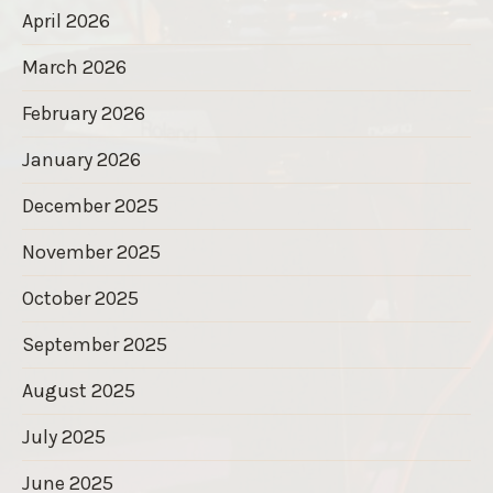
April 2026
March 2026
February 2026
January 2026
December 2025
November 2025
October 2025
September 2025
August 2025
July 2025
June 2025