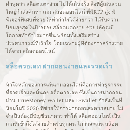
คำพูดว่า สล็อตแตกง่าย ไม่ได้เกินจริง สิ่งที่ผู้เล่นส่วน
ใหญ่กำลังค้นหา เกม สล็อตออนไลน์ ที่มีRTP สูง มี
ฟีเจอร์พิเศษที่ช่วยให้ทำกำไรได้ง่ายกว่า ได้รับความ
นิยมสูงสุดในปี 2026 สล็อตแตกง่าย ช่วยให้คุณมี
โอกาสทำกำไรมากขึ้น พร้อมทั้งเสริมสร้าง
ประสบการณ์ที่เร้าใจ โดยเฉพาะผู้ที่ต้องการสร้างราย
ได้จาก สล็อตออนไลน์
สล็อตวอเลท ฝากถอนง่ายและรวดเร็ว
หัวใจหลักของการเล่นเกมออนไลน์คือการทำธุรกรรม
ที่รวดเร็วและมั่นคง สล็อตวอเลท ซึ่งเป็นการฝากถอน
ผ่าน TrueMoney Wallet และ E-wallet กำลังเป็นที่
นิยมในปี 2026 ที่ช่วยให้การฝากถอนสะดวกสบาย ไม่
จำเป็นต้องมีบัญชีธนาคาร ทำให้ สล็อตออนไลน์ เป็น
เกมที่เข้าถึงได้ง่ายสำหรับทุกคน ไม่ว่าจะเล่น สล็อต