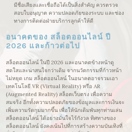
มีชื่อเสียงและเชื่อถือได้เป็นสิ่งสำคัญ ควรตรวจ
สอบใบอนุญาต ความปลอดภัยของระบบ และช่อง
ทางการติดต่อฝ่ายบริการลูกค้าให้ดี
อนาคตของ สล็อตออนไลน์ ปี
2026 และก้าวต่อไป
สล็อตออนไลน์ ในปี 2026 และอนาคตข้างหน้าดู
สดใสและน่าสนใจกว่าเดิม จากนวัตกรรมที่ก้าวหน้า
ไม่หยุด เกม สล็อตออนไลน์ ในอนาคตอาจรวมเอา
เทคโนโลยี VR (Virtual Reality) หรือ AR
(Augmented Reality) สล็อตเว็บตรง เพื่อความ
สมจริง อีกทั้งความปลอดภัยของข้อมูลและการเงินจะ
เพิ่มความรัดกุมมากขึ้น เพื่อให้นักเดิมพันทุกท่านเล่น
สล็อตออนไลน์ ได้อย่างมั่นใจไร้กังวล ทิศทางของ
สล็อตออนไลน์ ยังคงเน้นไปที่การสร้างความบันเทิงที่