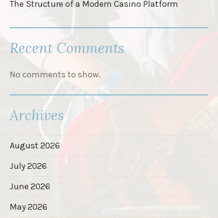
The Structure of a Modern Casino Platform
Recent Comments
No comments to show.
Archives
August 2026
July 2026
June 2026
May 2026