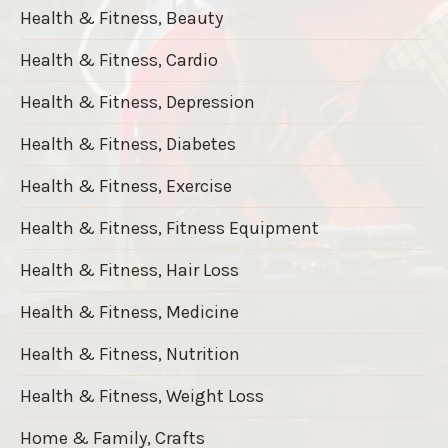
Health & Fitness, Beauty
Health & Fitness, Cardio
Health & Fitness, Depression
Health & Fitness, Diabetes
Health & Fitness, Exercise
Health & Fitness, Fitness Equipment
Health & Fitness, Hair Loss
Health & Fitness, Medicine
Health & Fitness, Nutrition
Health & Fitness, Weight Loss
Home & Family, Crafts