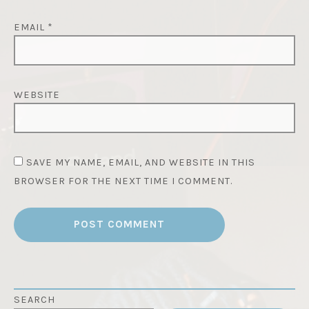
EMAIL
*
WEBSITE
SAVE MY NAME, EMAIL, AND WEBSITE IN THIS
BROWSER FOR THE NEXT TIME I COMMENT.
SEARCH