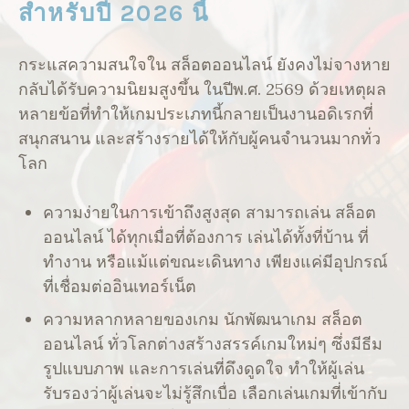
สำหรับปี 2026 นี้
กระแสความสนใจใน สล็อตออนไลน์ ยังคงไม่จางหาย
กลับได้รับความนิยมสูงขึ้น ในปีพ.ศ. 2569 ด้วยเหตุผล
หลายข้อที่ทำให้เกมประเภทนี้กลายเป็นงานอดิเรกที่
สนุกสนาน และสร้างรายได้ให้กับผู้คนจำนวนมากทั่ว
โลก
ความง่ายในการเข้าถึงสูงสุด สามารถเล่น สล็อต
ออนไลน์ ได้ทุกเมื่อที่ต้องการ เล่นได้ทั้งที่บ้าน ที่
ทำงาน หรือแม้แต่ขณะเดินทาง เพียงแค่มีอุปกรณ์
ที่เชื่อมต่ออินเทอร์เน็ต
ความหลากหลายของเกม นักพัฒนาเกม สล็อต
ออนไลน์ ทั่วโลกต่างสร้างสรรค์เกมใหม่ๆ ซึ่งมีธีม
รูปแบบภาพ และการเล่นที่ดึงดูดใจ ทำให้ผู้เล่น
รับรองว่าผู้เล่นจะไม่รู้สึกเบื่อ เลือกเล่นเกมที่เข้ากับ