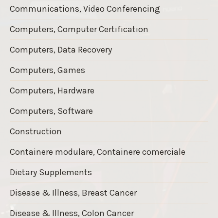
Communications, Video Conferencing
Computers, Computer Certification
Computers, Data Recovery
Computers, Games
Computers, Hardware
Computers, Software
Construction
Containere modulare, Containere comerciale
Dietary Supplements
Disease & Illness, Breast Cancer
Disease & Illness, Colon Cancer