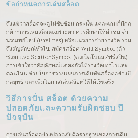
ข้อกำหนดการเล่นสล็อต
ถึงแม้ว่าสล็อตจะดูไม่ซับซ้อน กระนั้น แต่ละเกมก็มีกฎ
กติกาการเล่นสล็อตเฉพาะตัว ควรศึกษาให้ดี เช่น จำ
นวนเพย์ไลน์ (Paylines) หรือแนวการจ่ายรางวัล รวม
ถึงสัญลักษณ์ทั่วไป, สมัครสล็อต Wild Symbol (ตัว
ช่วย) และ Scatter Symbol (ตัวเปิดโบนัส/ฟรีสปิน)
การเข้าใจว่าสัญลักษณ์แต่ละตัวให้รางวัลเท่าไรและ
ตอนไหน ช่วยในการวางแผนการเดิมพันสล็อตอย่างมี
กลยุทธ์ และเพิ่มโอกาสเล่นสล็อตให้ได้เงินจริง
วิธีการปั่น สล็อต ด้วยความ
ปลอดภัยและความรับผิดชอบ ปี
ปัจจุบัน
การเล่นสล็อตอย่างปลอดภัยคือรากฐานของการเดิม