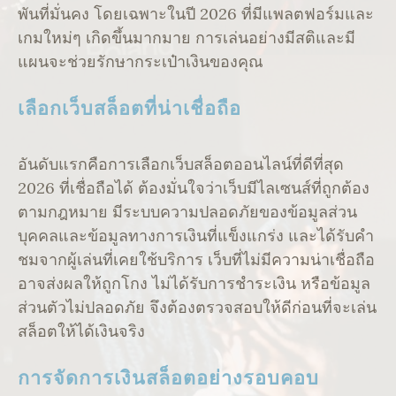
พันที่มั่นคง โดยเฉพาะในปี 2026 ที่มีแพลตฟอร์มและ
เกมใหม่ๆ เกิดขึ้นมากมาย การเล่นอย่างมีสติและมี
แผนจะช่วยรักษากระเป๋าเงินของคุณ
เลือกเว็บสล็อตที่น่าเชื่อถือ
อันดับแรกคือการเลือกเว็บสล็อตออนไลน์ที่ดีที่สุด
2026 ที่เชื่อถือได้ ต้องมั่นใจว่าเว็บมีไลเซนส์ที่ถูกต้อง
ตามกฎหมาย มีระบบความปลอดภัยของข้อมูลส่วน
บุคคลและข้อมูลทางการเงินที่แข็งแกร่ง และได้รับคำ
ชมจากผู้เล่นที่เคยใช้บริการ เว็บที่ไม่มีความน่าเชื่อถือ
อาจส่งผลให้ถูกโกง ไม่ได้รับการชำระเงิน หรือข้อมูล
ส่วนตัวไม่ปลอดภัย จึงต้องตรวจสอบให้ดีก่อนที่จะเล่น
สล็อตให้ได้เงินจริง
การจัดการเงินสล็อตอย่างรอบคอบ