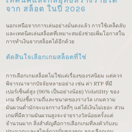
เทคนิคและกลยุทธ์สร้างรายได้
จาก สล็อต ในปี 2026
นอกเหนือจากการเล่นอย่างมั่นคงแล้ว การใช้เคล็ดลับ
และเทคนิคเล่นสล็อตที่เหมาะสมยังช่วยเพิ่มโอกาสใน
การทำเงินจากสล็อตได้อีกด้วย
ตัดสินใจเลือกเกมสล็อตที่ใช่
การเลือกเกมสล็อตไม่ใช่แค่เรื่องของรสนิยม แต่ควร
พิจารณาจากปัจจัยหลายอย่าง เช่น ค่า RTP ที่มี
เปอร์เซ็นต์สูง (96% เป็นอย่างน้อย) Volatility ของ
เกม ที่บ่งชี้ความถี่และขนาดของรางวัล เกมความ
ผันผวนต่ำมักจะแจกรางวัลถี่ๆ แต่ได้เงินไม่เยอะ ส่วน
เกมที่มีความผันผวนสูงจะจ่ายรางวัลน้อยครั้งแต่
จำนวนมาก สิ่งสำคัญคือการเลือกเกมที่ลงตัวกับงบ
ประมาณและสไตล์การปั่นของคุณ ลองเลือกเกม