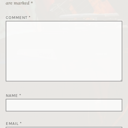
are marked
*
COMMENT
*
NAME
*
EMAIL
*