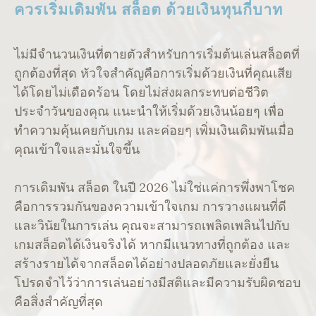
ควรเริ่มเดิมพัน สล็อต ด้วยเงินทุนกี่บาท
ไม่มีจำนวนเงินที่ตายตัวสำหรับการเริ่มต้นเล่นสล็อตที่
ถูกต้องที่สุด หัวใจสำคัญคือการเริ่มด้วยเงินที่คุณเสีย
ได้โดยไม่เดือดร้อน โดยไม่ส่งผลกระทบต่อชีวิต
ประจำวันของคุณ แนะนำให้เริ่มด้วยเงินน้อยๆ เพื่อ
ทำความคุ้นเคยกับเกม และค่อยๆ เพิ่มเงินเดิมพันเมื่อ
คุณเข้าใจและมั่นใจขึ้น
การเดิมพัน สล็อต ในปี 2026 ไม่ใช่แค่การพึ่งพาโชค
คือการรวมกันของความเข้าใจเกม การวางแผนที่ดี
และวินัยในการเล่น คุณจะสามารถเพลิดเพลินไปกับ
เกมสล็อตได้เงินจริงได้ หากมีแนวทางที่ถูกต้อง และ
สร้างรายได้จากสล็อตได้อย่างปลอดภัยและยั่งยืน
โปรดจำไว้ว่าการเล่นอย่างมีสติและมีความรับผิดชอบ
คือสิ่งสำคัญที่สุด