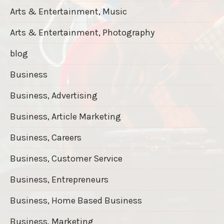
Arts & Entertainment, Music
Arts & Entertainment, Photography
blog
Business
Business, Advertising
Business, Article Marketing
Business, Careers
Business, Customer Service
Business, Entrepreneurs
Business, Home Based Business
Business, Marketing