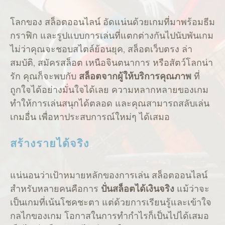
โลกของ สล็อตออนไลน์ อัดแน่นด้วยเกมที่มาพร้อมธีม
กราฟิก และรูปแบบการเล่นที่แตกต่างกันไปนับพันเกม
ไม่ว่าคุณจะชอบสไตล์ย้อนยุค, สล็อตเว็บตรง ล่า
สมบัติ, สมัครสล็อต เหนือจินตนาการ หรือสัตว์โลกน่า
รัก คุณก็จะพบกับ
สล็อตจากผู้ให้บริการคุณภาพ
ที่
ถูกใจได้อย่างมั่นใจได้เลย ความหลากหลายของเกม
ทำให้การเล่นสนุกได้ตลอด และคุณสามารถสลับเล่น
เกมอื่น เพื่อหาประสบการณ์ใหม่ๆ ได้เสมอ
สร้างรายได้จริง
แน่นอนว่าเป้าหมายหลักของการเล่น สล็อตออนไลน์
สำหรับหลายคนคือการ
ปั่นสล็อตได้เงินจริง
แม้ว่าจะ
เป็นเกมที่เน้นโชคชะตา แต่ด้วยการเรียนรู้และเข้าใจ
กลไกของเกม โอกาสในการทำกำไรก็เป็นไปได้เสมอ