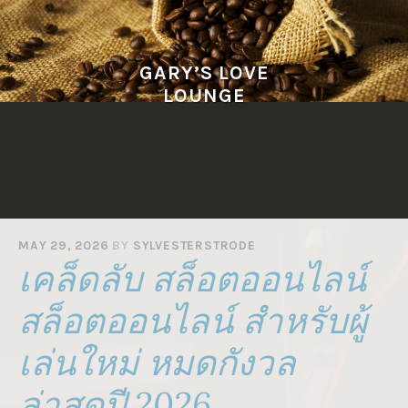
Skip
to
content
GARY’S LOVE
LOUNGE
MAY 29, 2026
BY
SYLVESTERSTRODE
เคล็ดลับ สล็อตออนไลน์
สล็อตออนไลน์ สำหรับผู้
เล่นใหม่ หมดกังวล
ล่าสุดปี 2026