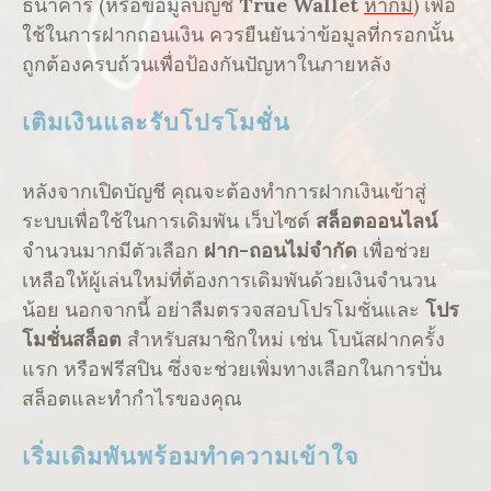
ธนาคาร (หรือข้อมูลบัญชี
True Wallet
หากมี
) เพื่อ
ใช้ในการฝากถอนเงิน ควรยืนยันว่าข้อมูลที่กรอกนั้น
ถูกต้องครบถ้วนเพื่อป้องกันปัญหาในภายหลัง
เติมเงินและรับโปรโมชั่น
หลังจากเปิดบัญชี คุณจะต้องทำการฝากเงินเข้าสู่
ระบบเพื่อใช้ในการเดิมพัน เว็บไซต์
สล็อตออนไลน์
จำนวนมากมีตัวเลือก
ฝาก-ถอนไม่จำกัด
เพื่อช่วย
เหลือให้ผู้เล่นใหม่ที่ต้องการเดิมพันด้วยเงินจำนวน
น้อย นอกจากนี้ อย่าลืมตรวจสอบโปรโมชั่นและ
โปร
โมชั่นสล็อต
สำหรับสมาชิกใหม่ เช่น โบนัสฝากครั้ง
แรก หรือฟรีสปิน ซึ่งจะช่วยเพิ่มทางเลือกในการปั่น
สล็อตและทำกำไรของคุณ
เริ่มเดิมพันพร้อมทำความเข้าใจ