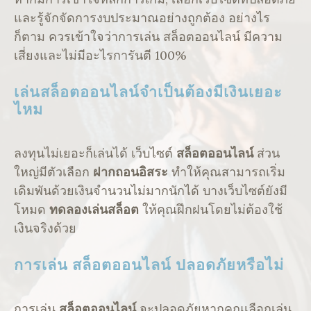
และรู้จักจัดการงบประมาณอย่างถูกต้อง อย่างไร
ก็ตาม ควรเข้าใจว่าการเล่น สล็อตออนไลน์ มีความ
เสี่ยงและไม่มีอะไรการันตี 100%
เล่นสล็อตออนไลน์จำเป็นต้องมีเงินเยอะ
ไหม
ลงทุนไม่เยอะก็เล่นได้ เว็บไซต์
สล็อตออนไลน์
ส่วน
ใหญ่มีตัวเลือก
ฝากถอนอิสระ
ทำให้คุณสามารถเริ่ม
เดิมพันด้วยเงินจำนวนไม่มากนักได้ บางเว็บไซต์ยังมี
โหมด
ทดลองเล่นสล็อต
ให้คุณฝึกฝนโดยไม่ต้องใช้
เงินจริงด้วย
การเล่น สล็อตออนไลน์ ปลอดภัยหรือไม่
การเล่น
สล็อตออนไลน์
จะปลอดภัยหากคุณเลือกเล่น