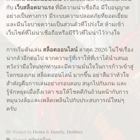
กับ
เว็บสล็อตมาแรง
ที่มีความน่าเชื่อถือ มีใบอนุญาต
อย่างเป็นทางการ มีระบบความปลอดภัยที่ยอดเยี่ยม
และมีนโยบายความเป็นส่วนตัวที่โปร่งใส ห้ามเข้า
เว็บไซต์ที่ไม่น่าเชื่อถือหรือมีรีวิวที่ไม่น่าไว้วางใจ
การเริ่มต้นเล่น
สล็อตออนไลน์
ล่าสุด 2026 ไม่ใช่เรื่อง
น่ากลัวอีกต่อไป จากความรู้ที่เราให้ที่เราได้นำเสนอ
หวังว่ามือใหม่ทุกท่านจะมีความมั่นใจในการก้าวเข้าสู่
โลกของเกม สล็อตออนไลน์ มากขึ้น อย่าลืมว่าหัวใจ
สำคัญคือการเล่นอย่างรอบคอบ สนุกไปกับเกม และ
รู้จักหยุดเมื่อถึงเวลา ขอให้โชคดีกันถ้วนหน้ากับการ
หมุนวงล้อและเพลิดเพลินไปกับประสบการณ์ใหม่ๆ
ครับ
Posted in
Home & Family, Hobbies
Tagged
สมัครสล็อต