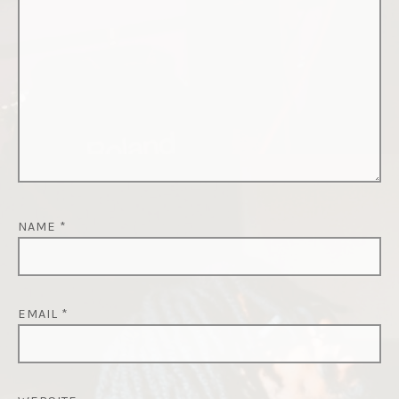
NAME
*
EMAIL
*