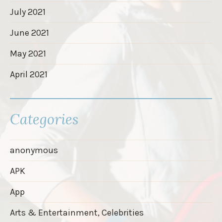
July 2021
June 2021
May 2021
April 2021
Categories
anonymous
APK
App
Arts & Entertainment, Celebrities