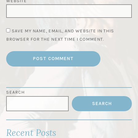
WEBSITE
SAVE MY NAME, EMAIL, AND WEBSITE IN THIS
BROWSER FOR THE NEXT TIME I COMMENT.
SEARCH
SEARCH
Recent Posts