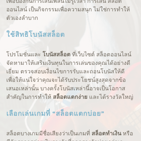
เพื่อป้องกันการเล่นเพลินไม่รู้เวลา การเล่น สล็อต
ออนไลน์ เป็นกิจกรรมเพื่อความสนุก ไม่ใช่การทำให้
ตัวเองลำบาก
ใช้สิทธิโบนัสสล็อต
โปรโมชั่นและ
โบนัสสล็อต
ที่เว็บไซต์ สล็อตออนไลน์
จัดหามาให้เสริมเงินทุนในการเล่นของคุณได้อย่างดี
เยี่ยม ตรวจสอบเงื่อนไขการรับและถอนโบนัสให้ดี
เพื่อให้แน่ใจว่าคุณจะได้รับประโยชน์สูงสุดจากข้อ
เสนอเหล่านั้น บางครั้งโบนัสเหล่านี้อาจเป็นโอกาส
สำคัญในการทำให้
สล็อตแตกง่าย
และได้รางวัลใหญ่
เลือกเล่นเกมที่ “สล็อตแตกบ่อย”
สล็อตบางเกมมีชื่อเสียงว่าเป็นเกมที่
สล็อตทำเงิน
หรือ