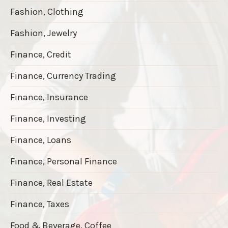
Fashion, Clothing
Fashion, Jewelry
Finance, Credit
Finance, Currency Trading
Finance, Insurance
Finance, Investing
Finance, Loans
Finance, Personal Finance
Finance, Real Estate
Finance, Taxes
Food & Beverage, Coffee