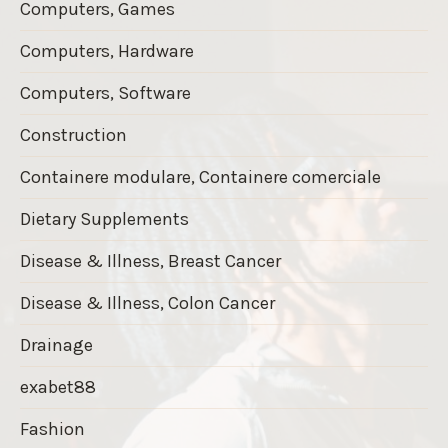
Computers, Games
Computers, Hardware
Computers, Software
Construction
Containere modulare, Containere comerciale
Dietary Supplements
Disease & Illness, Breast Cancer
Disease & Illness, Colon Cancer
Drainage
exabet88
Fashion