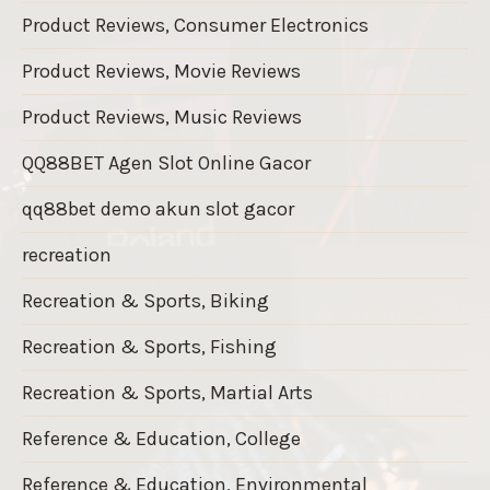
Product Reviews, Consumer Electronics
Product Reviews, Movie Reviews
Product Reviews, Music Reviews
QQ88BET Agen Slot Online Gacor
qq88bet demo akun slot gacor
recreation
Recreation & Sports, Biking
Recreation & Sports, Fishing
Recreation & Sports, Martial Arts
Reference & Education, College
Reference & Education, Environmental