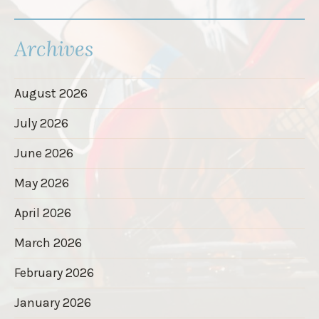
Archives
August 2026
July 2026
June 2026
May 2026
April 2026
March 2026
February 2026
January 2026