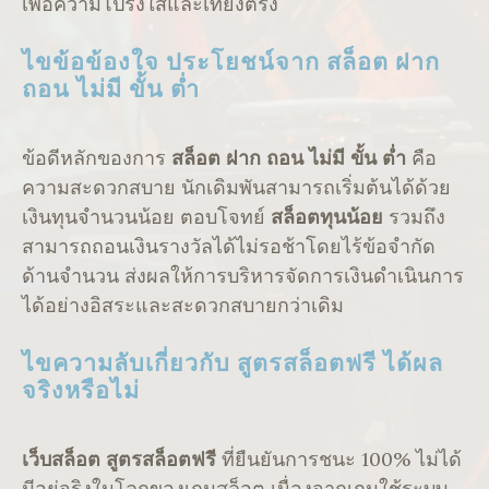
เพื่อความโปร่งใสและเที่ยงตรง
ไขข้อข้องใจ ประโยชน์จาก สล็อต ฝาก
ถอน ไม่มี ขั้น ต่ำ
ข้อดีหลักของการ
สล็อต ฝาก
ถอน ไม่มี
ขั้น ต่ำ
คือ
ความสะดวกสบาย นักเดิมพันสามารถเริ่มต้นได้ด้วย
เงินทุนจำนวนน้อย ตอบโจทย์
สล็อตทุนน้อย
รวมถึง
สามารถถอนเงินรางวัลได้ไม่รอช้าโดยไร้ข้อจำกัด
ด้านจำนวน ส่งผลให้การบริหารจัดการเงินดำเนินการ
ได้อย่างอิสระและสะดวกสบายกว่าเดิม
ไขความลับเกี่ยวกับ
สูตรสล็อตฟรี
ได้ผล
จริงหรือไม่
เว็บสล็อต สูตรสล็อตฟรี
ที่ยืนยันการชนะ 100% ไม่ได้
มีอยู่จริงในโลกของเกมสล็อต เนื่องจากเกมใช้ระบบ