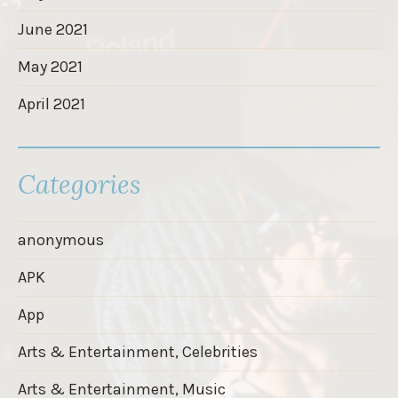
June 2021
May 2021
April 2021
Categories
anonymous
APK
App
Arts & Entertainment, Celebrities
Arts & Entertainment, Music