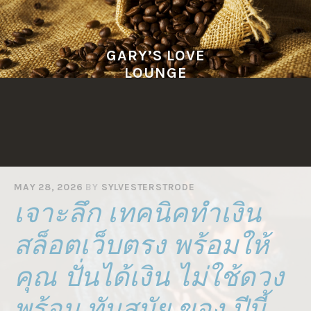
Skip
to
content
GARY’S LOVE
LOUNGE
MAY 28, 2026
BY
SYLVESTERSTRODE
เจาะลึก เทคนิคทำเงิน
สล็อตเว็บตรง พร้อมให้
คุณ ปั่นได้เงิน ไม่ใช้ดวง
พร้อม ทันสมัย ของ ปีนี้