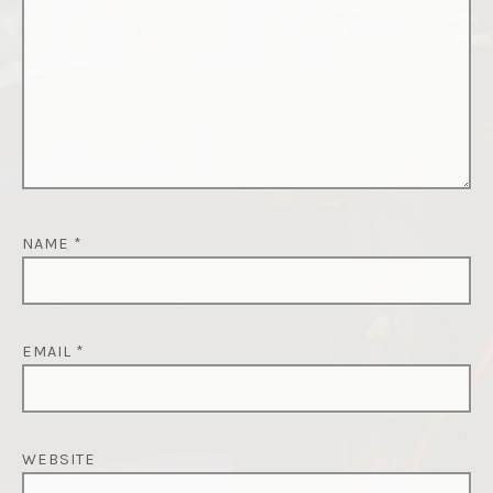
NAME
*
EMAIL
*
WEBSITE