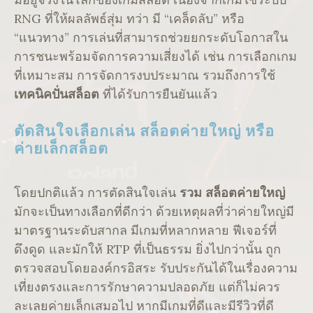
RNG ที่ให้ผลลัพธ์สุ่ม ทว่า มี “เคล็ดลับ” หรือ
“แนวทาง” การเล่นที่สามารถช่วยยกระดับโอกาสใน
การชนะพร้อมจัดการความเสี่ยงได้ เช่น การเลือกเกม
ที่เหมาะสม การจัดการงบประมาณ รวมถึงการใช้
เทคนิคปั่นสล็อต
ที่ได้รับการยืนยันแล้ว
ตัดสินใจเลือกเล่น สล็อตค่ายใหญ่ หรือ
ค่ายเล็กสล็อต
โดยปกติแล้ว การตัดสินใจเล่น
รวม สล็อตค่ายใหญ่
มักจะเป็นทางเลือกที่ดีกว่า ด้วยเหตุผลที่ว่าค่ายใหญ่มี
มาตรฐานระดับสากล มีเกมที่หลากหลาย ฟีเจอร์ที่
ดึงดูด และมักให้ RTP ที่เป็นธรรม ยิ่งไปกว่านั้น ถูก
ตรวจสอบโดยองค์กรอิสระ รับประกันได้ในเรื่องความ
เที่ยงตรงและการรักษาความปลอดภัย แต่ก็ไม่ควร
ละเลยค่ายเล็กเสมอไป หากมีเกมที่ดีและมีรีวิวที่ดี