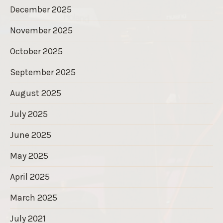
December 2025
November 2025
October 2025
September 2025
August 2025
July 2025
June 2025
May 2025
April 2025
March 2025
July 2021