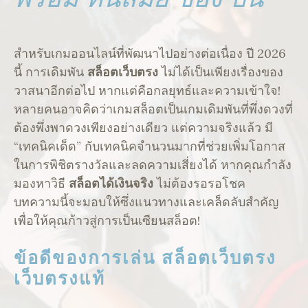
สำหรับเกมออนไลน์ที่พัฒนาไปอย่างต่อเนื่อง ปี 2026
นี้ การเดิมพัน
สล็อตเว็บตรง
ไม่ได้เป็นเพียงเรื่องของ
วาสนาอีกต่อไป หากแต่คือกลยุทธ์และความเข้าใจ!
หลายคนอาจคิดว่าเกมสล็อตเป็นเกมเดิมพันที่พึ่งดวงที่
ต้องพึ่งพาดวงเพียงอย่างเดียว แต่ความจริงแล้ว มี
“เทคนิคเด็ด” กับเทคนิคจำนวนมากที่ช่วยเพิ่มโอกาส
ในการพิชิตรางวัลและลดความเสี่ยงได้ หากคุณกำลัง
มองหาวิธี
สล็อตได้เงินจริง
ไม่ต้องรอรอโชค
บทความนี้จะมอบให้ซึ่งแนวทางและเคล็ดลับสำคัญ
เพื่อให้คุณก้าวสู่การเป็นเซียนสล็อต!
ข้อดีของการเล่น สล็อตเว็บตรง
เว็บตรงแท้