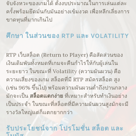
จับจังหวะของเกมได้ ตั้งงบประมาณในการเล่นแต่ละ
ครั้งพร้อมยึดมั่นกับมันอย่างเข้มงวด เพื่อหลีกเลี่ยงการ
ขาดทุนที่มากเกินไป
ศึกษา ในส่วนของ RTP และ VOLATILITY
RTP เว็บสล็อต (Return to Player) คือสัดส่วนของ
เงินเดิมพันทั้งหมดที่เกมจะคืนกำไรให้กับผู้เล่นใน
ระยะยาว ในขณะที่ Volatility (ความผันผวน) คือ
ความเสี่ยงของเกม สล็อตที่มี RTP สมัครสล็อต สูง
(เช่น 96% ขึ้นไป) พร้อมความผันผวนต่ำถึงปานกลาง
มักจะเป็น
สล็อตแตกง่าย
ที่เหมาะสำหรับทำเงินอย่าง
เป็นประจำ ในขณะที่สล็อตที่มีความผันผวนสูงมักจะมี
รางวัลใหญ่แต่ก็แตกยากกว่า
รับประโยชน์จาก โปรโมชั่น สล็อต และ
โบนัส