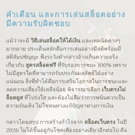
คำเตือน และการเล่นสล็อตอย่าง
มีความรับผิดชอบ
แม้ว่าจะมี
วิธีเล่นสล็อตให้ได้เงิน
และเทคนิคต่างๆ
มากมาย ประเด็นหลักคือการเล่นอย่างมีสติพร้อมมี
สติสัมปชัญญะ พึงระวังคำกล่าวอ้างเกินความจริง
เกี่ยวกับ
สูตรสล็อตฟรี
ที่รับรองการชนะ 100% เพราะ
ไม่มีสูตรใดที่สามารถรับประกันผลลัพธ์ได้อย่าง
แน่นอน สิ่งที่ทำได้คือการเสริมโอกาสในการชนะและ
ลดความเสี่ยงให้เหลือน้อย พิจารณาเลือก
เว็บตรงไม่
ล็อคยูส
ที่โปร่งใส และต้องไม่ลืมว่าการพนันควรเป็น
ความบันเทิง ไม่ใช่หนทางแก้ปัญหาทางการเงิน
กล่าวโดยสรุป การสร้างกำไรจาก
สล็อตเว็บตรง
ในปี
2026 ไม่ได้ขึ้นอยู่กับโชคเพียงอย่างเดียวอีกต่อไป คือ