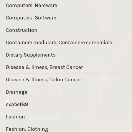
Computers, Hardware
Computers, Software
Construction
Containere modulare, Containere comerciale
Dietary Supplements
Disease & Illness, Breast Cancer
Disease & Illness, Colon Cancer
Drainage
exabet88
Fashion
Fashion, Clothing