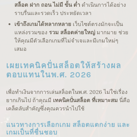
สล็อต ฝาก ถอน ไม่มี ขั้น ต่ำ
ดำเนินการได้อย่าง
ราบรื่นและรวดเร็ว ประหยัดเวลา
เข้าถึงเกมได้หลากหลาย
เว็บไซต์ตรงมักจะเป็น
แหล่งรวมของ
รวม สล็อตค่ายใหญ่
มากมาย ช่วย
ให้คุณมีตัวเลือกเกมที่ไม่จำเจและมีเกมใหม่ๆ
เสมอ
เผยเทคนิคปั่นสล็อตให้สร้างผล
ตอบแทนในพ.ศ. 2026
เพื่อทำเงินจากการเล่นสล็อตในพ.ศ. 2026 ไม่ใช่เรื่อง
ยากเกินไป ถ้าคุณมี
เทคนิคปั่นสล็อต
ที่เหมาะสม
นี่คือ
เคล็ดลับสำคัญซึ่งคุณควรนำไปใช้
แนวทางการเลือกเกม สล็อตแตกง่าย และ
เกมเป็นที่ชื่นชอบ