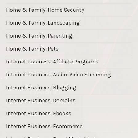
Home & Family, Home Security
Home & Family, Landscaping
Home & Family, Parenting
Home & Family, Pets
Internet Business, Affiliate Programs
Internet Business, Audio-Video Streaming
Internet Business, Blogging
Internet Business, Domains
Internet Business, Ebooks
Internet Business, Ecommerce