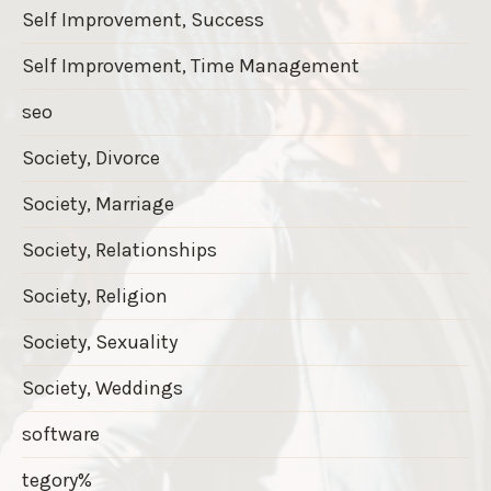
Self Improvement, Success
Self Improvement, Time Management
seo
Society, Divorce
Society, Marriage
Society, Relationships
Society, Religion
Society, Sexuality
Society, Weddings
software
tegory%