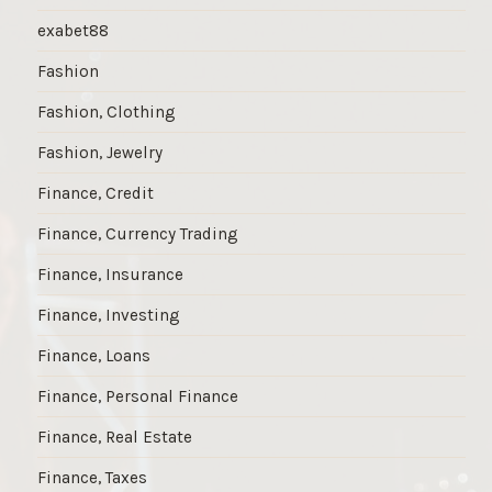
exabet88
Fashion
Fashion, Clothing
Fashion, Jewelry
Finance, Credit
Finance, Currency Trading
Finance, Insurance
Finance, Investing
Finance, Loans
Finance, Personal Finance
Finance, Real Estate
Finance, Taxes