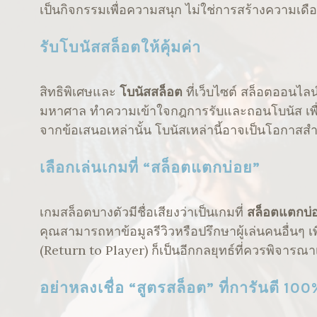
เป็นกิจกรรมเพื่อความสนุก ไม่ใช่การสร้างความเดื
รับโบนัสสล็อตให้คุ้มค่า
สิทธิพิเศษและ
โบนัสสล็อต
ที่เว็บไซต์ สล็อตออนไล
มหาศาล ทำความเข้าใจกฎการรับและถอนโบนัส เพื่อ
จากข้อเสนอเหล่านั้น โบนัสเหล่านี้อาจเป็นโอกาส
เลือกเล่นเกมที่ “สล็อตแตกบ่อย”
เกมสล็อตบางตัวมีชื่อเสียงว่าเป็นเกมที่
สล็อตแตกบ่
คุณสามารถหาข้อมูลรีวิวหรือปรึกษาผู้เล่นคนอื่นๆ เพ
(Return to Player) ก็เป็นอีกกลยุทธ์ที่ควรพิจารณา
อย่าหลงเชื่อ “สูตรสล็อต” ที่การันตี 100