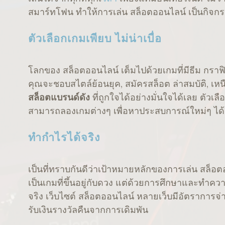
สมาร์ทโฟน ทำให้การเล่น สล็อตออนไลน์ เป็นกิจกรรม
ตัวเลือกเกมเพียบ ไม่น่าเบื่อ
โลกของ สล็อตออนไลน์ เต็มไปด้วยเกมที่มีธีม กราฟิ
คุณจะชอบสไตล์ย้อนยุค, สมัครสล็อต ล่าสมบัติ, เห
สล็อตแบรนด์ดัง
ที่ถูกใจได้อย่างมั่นใจได้เลย ตัวเ
สามารถลองเกมต่างๆ เพื่อหาประสบการณ์ใหม่ๆ ได
ทำกำไรได้จริง
เป็นที่ทราบกันดีว่าเป้าหมายหลักของการเล่น สล
เป็นเกมที่ขึ้นอยู่กับดวง แต่ด้วยการศึกษาและทำ
จริง เว็บไซต์ สล็อตออนไลน์ หลายเว็บมีอัตราการจ่าย
รับเงินรางวัลคืนจากการเดิมพัน