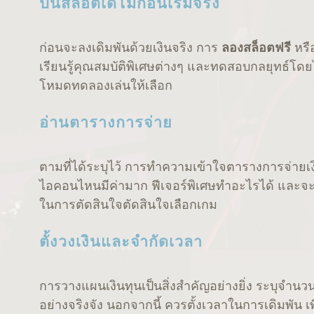
ปั่นสล็อตเดโม่ก่อนเริ่มจริง
ก่อนจะลงเดิมพันด้วยเงินจริง การ
ลองสล็อตฟรี
หรื
เรียนรู้คุณสมบัติพิเศษต่างๆ และทดสอบกลยุทธ์โดย
โหมดทดลองเล่นให้เลือก
อ่านตารางการจ่าย
ตามที่ได้ระบุไว้ การทำความเข้าใจตารางการจ่ายเง
ไอคอนไหนมีค่ามาก ฟีเจอร์พิเศษทำอะไรได้ และจะกระ
ในการตัดสินใจตัดสินใจเลือกเกม
ตั้งวงเงินและจำกัดเวลา
การวางแผนเงินทุนเป็นสิ่งสำคัญอย่างยิ่ง ระบุจำนวน
อย่างจริงจัง นอกจากนี้ ควรตั้งเวลาในการเดิมพัน เพ