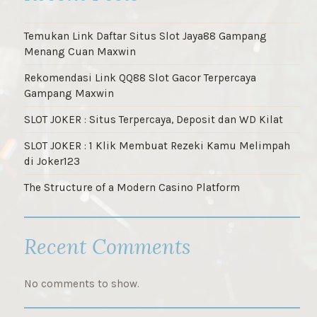
Temukan Link Daftar Situs Slot Jaya88 Gampang
Menang Cuan Maxwin
Rekomendasi Link QQ88 Slot Gacor Terpercaya
Gampang Maxwin
SLOT JOKER : Situs Terpercaya, Deposit dan WD Kilat
SLOT JOKER : 1 Klik Membuat Rezeki Kamu Melimpah
di Joker123
The Structure of a Modern Casino Platform
Recent Comments
No comments to show.