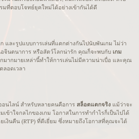
ที่ตอบโจทย์ยุคใหม่ได้อย่างเข้ากันได้ดี
ก และรูปแบบการเล่นที่แตกต่างกันไปนับพันเกม ไม่ว่า
นือจินตนาการ หรือสัตว์โลกน่ารัก คุณก็จะพบกับ
เกม
ลือกมากมายเหล่านี้ทำให้การเล่นไม่มีความน่าเบื่อ และคุณ
้ตลอดเวลา
็อตออนไลน์ สำหรับหลายคนคือการ
สล็อตแตกจริง
แม้ว่าจะ
ความเข้าใจกลไกของเกม โอกาสในการทำกำไรก็เป็นไปได้
เงินคืน (RTP) ที่ดีเยี่ยม ซึ่งหมายถึงโอกาสที่คุณจะได้