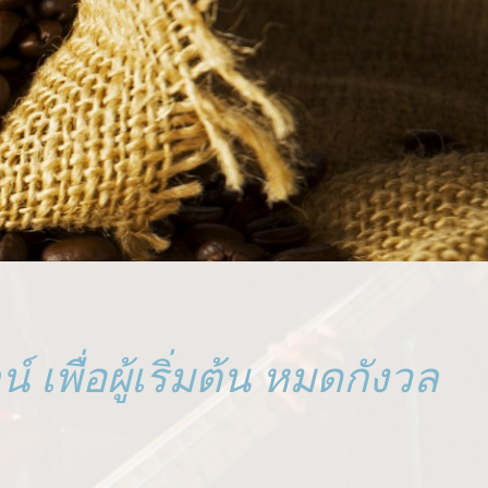
 เพื่อผู้เริ่มต้น หมดกังวล