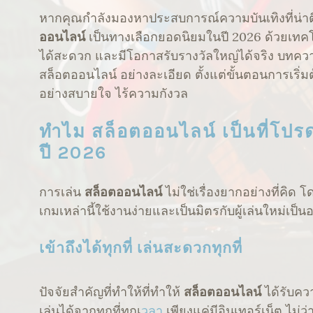
หากคุณกำลังมองหาประสบการณ์ความบันเทิงที่น่าต
ออนไลน์
เป็นทางเลือกยอดนิยมในปี 2026 ด้วยเทคโน
ได้สะดวก และมีโอกาสรับรางวัลใหญ่ได้จริง บทคว
สล็อตออนไลน์ อย่างละเอียด ตั้งแต่ขั้นตอนการเริ่ม
อย่างสบายใจ ไร้ความกังวล
ทำไม สล็อตออนไลน์ เป็นที่โปร
ปี 2026
การเล่น
สล็อตออนไลน์
ไม่ใช่เรื่องยากอย่างที่คิด
เกมเหล่านี้ใช้งานง่ายและเป็นมิตรกับผู้เล่นใหม่เป็
เข้าถึงได้ทุกที่ เล่นสะดวกทุกที่
ปัจจัยสำคัญที่ทำให้ที่ทำให้
สล็อตออนไลน์
ได้รับค
เล่นได้จากทุกที่ทุกเ
วลา
เพียงแค่มีอินเทอร์เน็ต ไม่ว