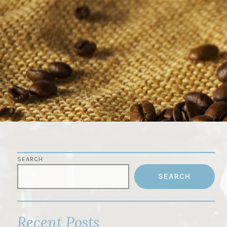
Skip
to
content
SEARCH
SEARCH
Recent Posts