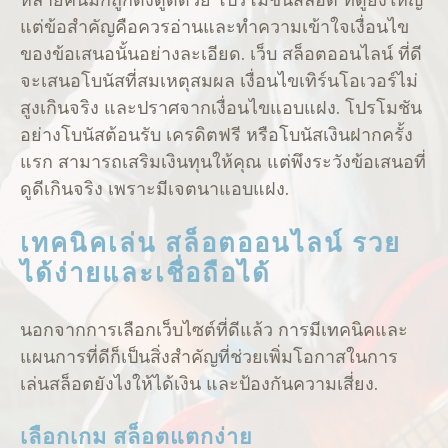
แต่ข้อสำคัญคือควรอ่านและทำความเข้าใจเงื่อนไข
ของข้อเสนอนั้นอย่างละเอียด. เว็บ สล็อตออนไลน์ ที่ดี
จะเสนอโบนัสที่สมเหตุสมผล เงื่อนไขเทิร์นโอเวอร์ไม่
สูงเกินจริง และปราศจากเงื่อนไขแอบแฝง. โปรโมชัน
อย่างโบนัสต้อนรับ เครดิตฟรี หรือโบนัสเงินฝากครั้ง
แรก สามารถเสริมเงินทุนให้คุณ แต่พึงระวังข้อเสนอที่
ดูดีเกินจริง เพราะมีเจตนาแอบแฝง.
เทคนิคเล่น สล็อตออนไลน์ รวย
ได้ง่ายและเชื่อถือได้
นอกจากการเลือกเว็บไซต์ที่ดีแล้ว การมีเทคนิคและ
แผนการที่ดีก็เป็นสิ่งสำคัญที่ช่วยเพิ่มโอกาสในการ
เล่นสล็อตยังไงให้ได้เงิน และป้องกันความเสี่ยง.
เลือกเกม สล็อตแตกง่าย