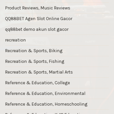
Product Reviews, Music Reviews
QQ88BET Agen Slot Online Gacor
qq88bet demo akun slot gacor
recreation
Recreation & Sports, Biking
Recreation & Sports, Fishing
Recreation & Sports, Martial Arts
Reference & Education, College
Reference & Education, Environmental
Reference & Education, Homeschooling