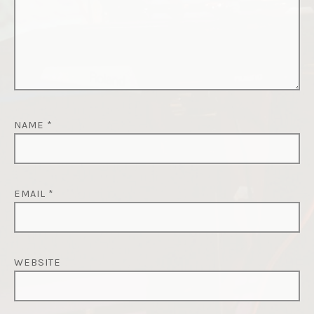
NAME
*
EMAIL
*
WEBSITE