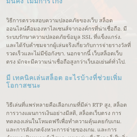
มั่นคง ไม่มีการโกง
วิธีการตรวจสอบความปลอดภัยของเว็บ สล็อต
ออนไลน์คือมองหาไลเซนส์จากองค์กรที่น่าเชื่อถือ. มี
ระบบรักษาความปลอดภัยข้อมูล SSL ที่แข็งแกร่ง.
และได้รับคำชมจากผู้เล่นจริงเกี่ยวกับการจ่ายรางวัลที่
รวดเร็วและไม่มีข้อกังขา. นอกจากนี้ เว็บสล็อตเว็บ
ตรง มักจะมีความน่าเชื่อถือสูงกว่าเว็บเอเย่นต์ทั่วไป.
มี เทคนิคเล่นสล็อต อะไรบ้างที่ช่วยเพิ่ม
โอกาสชนะ
วิธีเล่นที่แพร่หลายคือเลือกเกมที่มีค่า RTP สูง, สล็อต
การวางแผนการเงินอย่างมีสติ, สล็อตเว็บตรง การ
ทดลองเล่นในโหมดฟรีเพื่อทำความคุ้นเคยกับเกม.
และการสังเกตจังหวะการจ่ายของเกม. และการ