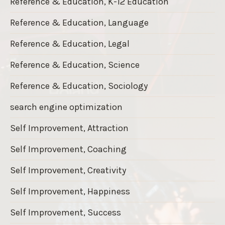
Reference & Education, K-12 Education
Reference & Education, Language
Reference & Education, Legal
Reference & Education, Science
Reference & Education, Sociology
search engine optimization
Self Improvement, Attraction
Self Improvement, Coaching
Self Improvement, Creativity
Self Improvement, Happiness
Self Improvement, Success