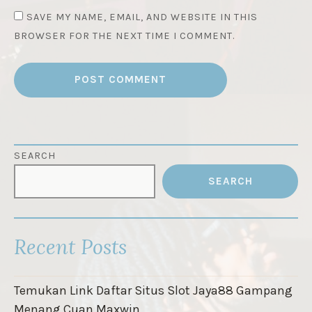
SAVE MY NAME, EMAIL, AND WEBSITE IN THIS
BROWSER FOR THE NEXT TIME I COMMENT.
SEARCH
SEARCH
Recent Posts
Temukan Link Daftar Situs Slot Jaya88 Gampang
Menang Cuan Maxwin