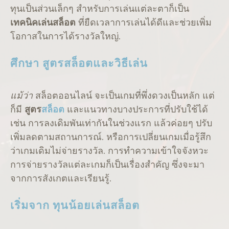
ทุนเป็นส่วนเล็กๆ สำหรับการเล่นแต่ละตาก็เป็น
เทคนิคเล่นสล็อต
ที่ยืดเวลาการเล่นได้ดีและช่วยเพิ่ม
โอกาสในการได้รางวัลใหญ่.
ศึกษา สูตรสล็อตและวิธีเล่น
แม้ว่า
สล็อตออนไลน์ จะเป็นเกมที่พึ่งดวงเป็นหลัก แต่
ก็มี
สูตร
สล็อต
และแนวทางบางประการที่ปรับใช้ได้
เช่น การลงเดิมพันเท่ากันในช่วงแรก แล้วค่อยๆ ปรับ
เพิ่มลดตามสถานการณ์. หรือการเปลี่ยนเกมเมื่อรู้สึก
ว่าเกมเดิมไม่จ่ายรางวัล. การทำความเข้าใจจังหวะ
การจ่ายรางวัลแต่ละเกมก็เป็นเรื่องสำคัญ ซึ่งจะมา
จากการสังเกตและเรียนรู้.
เริ่มจาก ทุนน้อยเล่นสล็อต