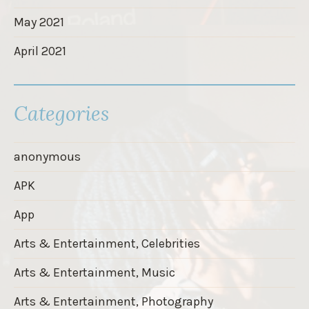
May 2021
April 2021
Categories
anonymous
APK
App
Arts & Entertainment, Celebrities
Arts & Entertainment, Music
Arts & Entertainment, Photography