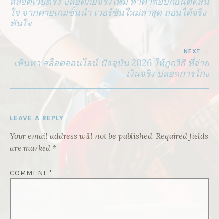
สล็อตเว็บตรง ปลอดภัยจริงไหม หาคำตอบก่อนตัดสิน
ใจ จากค่ายเกมชั้นนำ เวอร์ชันใหม่ล่าสุด ถอนได้จริง
ทันใจ
NEXT
เฟ้นหา สล็อตออนไลน์ ปัจจุบัน 2026 ให้ถูกวิธี ที่จ่าย
เงินจริง ปลอดการโกง
LEAVE A REPLY
Your email address will not be published.
Required fields
are marked
*
COMMENT
*