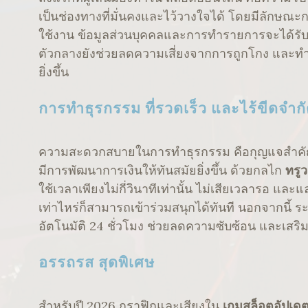
เป็นช่องทางที่มั่นคงและไว้วางใจได้ โดยมีลักษ
ใช้งาน ข้อมูลส่วนบุคคลและการทำรายการจะได้รับ
ตัวกลางยังช่วยลดความเสี่ยงจากการถูกโกง และทำใ
ยิ่งขึ้น
การทำธุรกรรม ที่รวดเร็ว และไร้ขีดจำก
ความสะดวกสบายในการทำธุรกรรม คือกุญแจสำคัญสำ
มีการพัฒนาการเงินให้ทันสมัยยิ่งขึ้น ด้วยกลไก
ทรู
ใช้เวลาเพียงไม่กี่วินาทีเท่านั้น ไม่เสียเวลารอ และ
เท่าไหร่ก็สามารถเข้าร่วมสนุกได้ทันที นอกจากนี้ 
อัตโนมัติ 24 ชั่วโมง ช่วยลดความซับซ้อน และเสริม
อรรถรส สุดพิเศษ
สำหรับปี 2026 กราฟิกและเสียงใน
เกมสล็อตอัปเดต