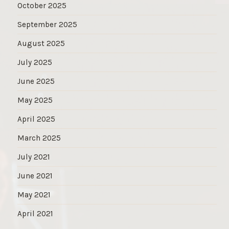
October 2025
September 2025
August 2025
July 2025
June 2025
May 2025
April 2025
March 2025
July 2021
June 2021
May 2021
April 2021