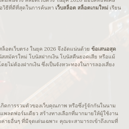
ือวิธีที่ดีที่สุดในการค้นหา
เว็บสล็อต สล็อตเกมใหม่
เรียน
ี่ สล็อตเว็บตรง ในยุค 2026 จึงอัดแน่นด้วย
ข้อเสนอสุด
ัสสมัครใหม่ โบนัสฝากเงิน โบนัสคืนยอดเสีย หรือแม้
้โดยไม่ต้องฝากเงิน ซึ่งเป็นจังหวะทองในการลองเสี่ยง
เกิดการรวมตัวของเว็บคุณภาพ หรือซึ่งรู้จักกันในนาม
แพลตฟอร์มเดียว สร้างทางเลือกที่มากมายให้ผู้ใช้งาน
ค่ายอื่นๆ ที่มีจุดเด่นเฉพาะ คุณจะสามารถเข้าถึงเกมที่