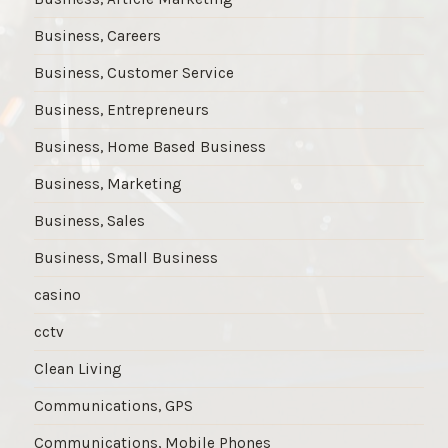
Business, Careers
Business, Customer Service
Business, Entrepreneurs
Business, Home Based Business
Business, Marketing
Business, Sales
Business, Small Business
casino
cctv
Clean Living
Communications, GPS
Communications, Mobile Phones