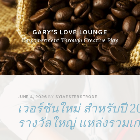
GARY’S LOVE LOUNGE
Empowerment Through Creative Play
JUNE 4, 2026
BY
SYLVESTERSTRODE
เวอร์ชันใหม่ สำหรับปี 2
รางวัลใหญ่ แหล่งรวมเ