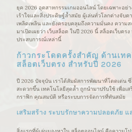
ยุค 2026 อุตสาหกรรมเกมออนไลน์ โดยเฉพาะอย่าง
เร้าใจและสิ่งประดิษฐ์ล้ำสมัย ผู้เล่นทั่วโลกต่างจับ
เพลิดเพลิน และยังครอบคลุมถึงความมั่นคง ความส
มาเปิดเผยว่า เว็บสล็อต ในปี 2026 นี้ สล็อตเว็บต
ประสบการณ์เหล่านี้
ก้าวกระโดดครั้งสำคัญ ด้านเทคโ
สล็อตเว็บตรง สำหรับปี 2026
ปี 2026 ปัจจุบัน เราได้สัมผัสการพัฒนาที่โดดเด่น ซึ่
สะดวกขึ้น เทคโนโลยีสุดล้ำ ถูกนำมาปรับใช้ เพื่อเ
กราฟิก คุณสมบัติ หรือระบบการจัดการที่ทันสมัย
เสริมสร้าง ระบบรักษาความปลอดภัย และ
สิ่งแรกที่ผู้เล่นมองหาใน สล็อตออนไลน์ คือความโป