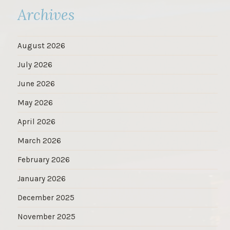
Archives
August 2026
July 2026
June 2026
May 2026
April 2026
March 2026
February 2026
January 2026
December 2025
November 2025