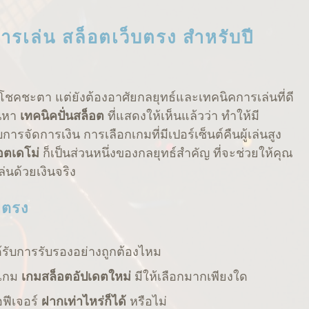
ารเล่น สล็อตเว็บตรง สำหรับปี
าโชคชะตา แต่ยังต้องอาศัยกลยุทธ์และเทคนิคการเล่นที่ดี
้นหา
เทคนิคปั่นสล็อต
ที่แสดงให้เห็นแล้วว่า ทำให้มี
ารจัดการเงิน การเลือกเกมที่มีเปอร์เซ็นต์คืนผู้เล่นสูง
อตเดโม่
ก็เป็นส่วนหนึ่งของกลยุทธ์สำคัญ ที่จะช่วยให้คุณ
่นด้วยเงินจริง
็บตรง
้รับการรับรองอย่างถูกต้องไหม
ะเกม
เกมสล็อตอัปเดตใหม่
มีให้เลือกมากเพียงใด
อฟีเจอร์
ฝากเท่าไหร่ก็ได้
หรือไม่