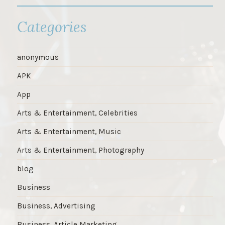
Categories
anonymous
APK
App
Arts & Entertainment, Celebrities
Arts & Entertainment, Music
Arts & Entertainment, Photography
blog
Business
Business, Advertising
Business, Article Marketing