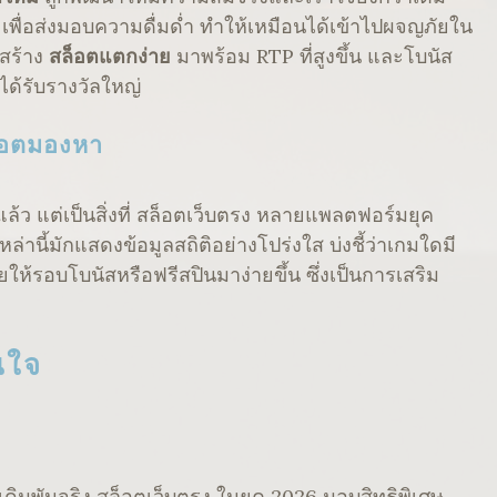
เพื่อส่งมอบความดื่มด่ำ ทำให้เหมือนได้เข้าไปผจญภัยใน
รสร้าง
สล็อตแตกง่าย
มาพร้อม RTP ที่สูงขึ้น และโบนัส
นได้รับรางวัลใหญ่
ล็อตมองหา
้ว แต่เป็นสิ่งที่ สล็อตเว็บตรง หลายแพลตฟอร์มยุค
นี้มักแสดงข้อมูลสถิติอย่างโปร่งใส บ่งชี้ว่าเกมใดมี
ยให้รอบโบนัสหรือฟรีสปินมาง่ายขึ้น ซึ่งเป็นการเสริม
สนใจ
เดิมพันจริง สล็อตเว็บตรง ในยุค 2026 มอบสิทธิพิเศษ