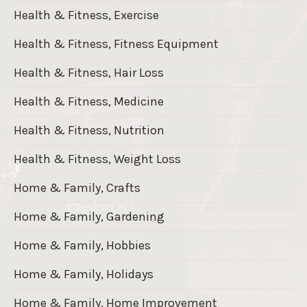
Health & Fitness, Exercise
Health & Fitness, Fitness Equipment
Health & Fitness, Hair Loss
Health & Fitness, Medicine
Health & Fitness, Nutrition
Health & Fitness, Weight Loss
Home & Family, Crafts
Home & Family, Gardening
Home & Family, Hobbies
Home & Family, Holidays
Home & Family, Home Improvement