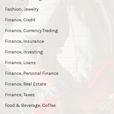
Fashion, Jewelry
Finance, Credit
Finance, Currency Trading
Finance, Insurance
Finance, Investing
Finance, Loans
Finance, Personal Finance
Finance, Real Estate
Finance, Taxes
Food & Beverage, Coffee