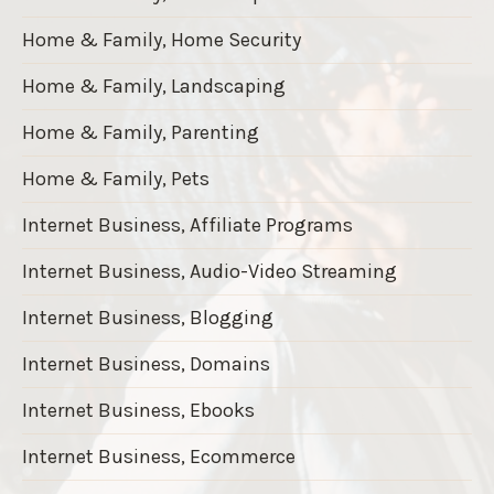
Home & Family, Home Security
Home & Family, Landscaping
Home & Family, Parenting
Home & Family, Pets
Internet Business, Affiliate Programs
Internet Business, Audio-Video Streaming
Internet Business, Blogging
Internet Business, Domains
Internet Business, Ebooks
Internet Business, Ecommerce