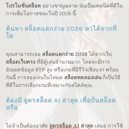
โปรโมชั่นสล็อต
อย่างชาญฉลาด นับเป็นเทคนิคที่ดีใน
การเพิ่มโอกาสชนะในปี 2026 นี้
ค้นหา สล็อตแตกง่าย 2026 หาได้จากที่
ใด
คุณสามารถเจอ
สล็อตแตกง่าย 2026
ได้จากเว็บ
สล็อตเว็บตรง
ที่มีผู้เล่นจำนวนมาก โดยจะมีการ
อัปเดตข้อมูล RTP สูง หรือเกมที่มีรีวิวเชิงบวก พร้อม
กันนี้ การลองเล่นในโหมด
สล็อตทดลองเล่น
ก็เป็นวิธี
ที่ดีในการเลือกเกมที่เหมาะกับสไตล์คุณ
ต้องมี สูตรสล็อต AI ล่าสุด เพื่อปั่นสล็อต
หรือ
ไม่จำเป็นต้องอาศัย
สูตรสล็อต AI
ล่าสุด
เสมอ การใช้