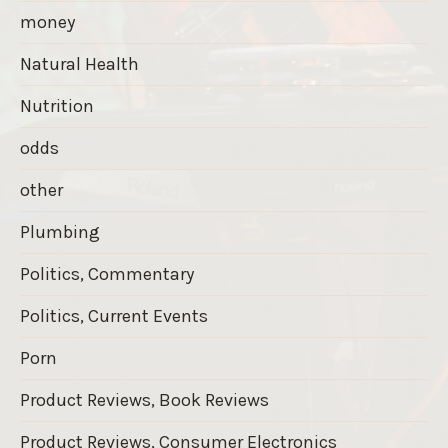
money
Natural Health
Nutrition
odds
other
Plumbing
Politics, Commentary
Politics, Current Events
Porn
Product Reviews, Book Reviews
Product Reviews, Consumer Electronics