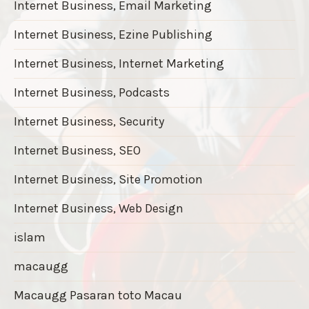
Internet Business, Email Marketing
Internet Business, Ezine Publishing
Internet Business, Internet Marketing
Internet Business, Podcasts
Internet Business, Security
Internet Business, SEO
Internet Business, Site Promotion
Internet Business, Web Design
islam
macaugg
Macaugg Pasaran toto Macau