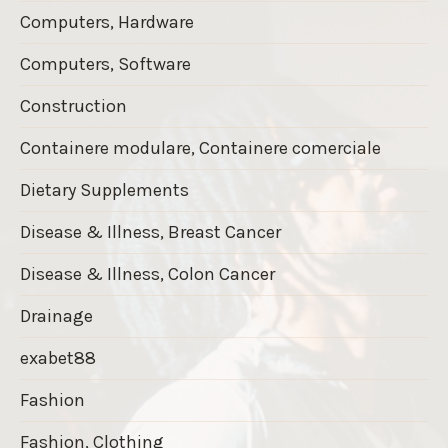
Computers, Hardware
Computers, Software
Construction
Containere modulare, Containere comerciale
Dietary Supplements
Disease & Illness, Breast Cancer
Disease & Illness, Colon Cancer
Drainage
exabet88
Fashion
Fashion, Clothing