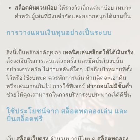
สล็อตผันผวนน้อย
ให้รางวัลเล็กแต่มาบ่อย เหมาะ
สำหรับผู้เล่นที่มีงบจำกัดและอยากสนุกได้นานขึ้น
การวางแผนเงินทุนอย่างเป็นระบบ
สิ่งนี้เป็นหลักสำคัญของ
เทคนิคเล่นสล็อตให้ได้เงินจริง
ตั้งวงเงินในการเล่นแต่ละครั้ง และยึดมั่นในงบนั้น
อย่างเคร่งครัด ไม่ว่าผลลัพธ์ใดๆ เมื่อถึงเป้าหมายที่ตั้ง
ไว้หรือใช้งบหมด ควรพักการเล่น ห้ามคิดจะเอาคืน
หรือเล่นมากเกินไป การใช้ฟีเจอร์
ฝากถอนไม่มีขั้นต่ำ
ช่วยให้คุณสามารถในการบริหารงบประมาณได้ดีขึ้น
ใช้ประโยชน์จาก สล็อตทดลองเล่น และ
ปั่นสล็อตฟรี
เว็บ
สล็อตเว็บตรง
จำนวนมากมีโหมด
สล็อตทดลอง