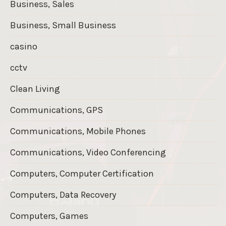
Business, Sales
Business, Small Business
casino
cctv
Clean Living
Communications, GPS
Communications, Mobile Phones
Communications, Video Conferencing
Computers, Computer Certification
Computers, Data Recovery
Computers, Games