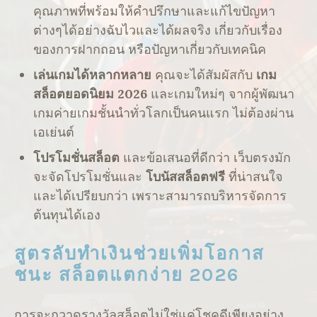
คุณภาพที่พร้อมให้คำปรึกษาและแก้ไขปัญหา
ต่างๆได้อย่างฉับไวและได้ผลจริง เกี่ยวกับเรื่อง
ของการฝากถอน หรือปัญหาเกี่ยวกับเทคนิค
เล่นเกมได้หลากหลาย
คุณจะได้สัมผัสกับ
เกม
สล็อตยอดนิยม 2026
และเกมใหม่ๆ จากผู้พัฒนา
เกมค่ายเกมชั้นนำทั่วโลกเป็นคนแรก ไม่ต้องผ่าน
เอเย่นต์
โปรโมชั่นสล็อต
และข้อเสนอที่ดีกว่า เว็บตรงมัก
จะจัดโปรโมชั่นและ
โบนัสสล็อตฟรี
ที่น่าสนใจ
และได้เปรียบกว่า เพราะสามารถบริหารจัดการ
ต้นทุนได้เอง
สูตรลับทำเงินช่วยเพิ่มโอกาส
ชนะ สล็อตแตกง่าย 2026
การจะกวาดรางวัลสล็อตไม่ใช่แค่โชคดีเพียงอย่าง