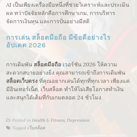
AI เป็นเพียงเครื่องมือหนึ่งที่ช่วยวิเคราะห์และประเมิน
ผล ทว่าปัจจัยหลักคือการศึกษาเกม, การบริหาร
จัดการเงินทุน และการปั่นอย่างมีสติ
การเล่น สล็อตมือถือ มีข้อดีอย่างไร
อัปเดต 2026
การเดิมพัน
สล็อตมือถือ
เวอร์ชัน 2026 ให้ความ
สะดวกสบายอย่างยิ่ง คุณสามารถเข้าถึงการเดิมพัน
สล็อตเว็บตรง
ที่คุณอยากเล่นได้ทุกที่ทุกเวลา เพียงแค่
มีอินเทอร์เน็ต, เว็บสล็อต ทำให้ไม่เสียโอกาสทำเงิน
และสนุกได้เต็มที่กับเกมตลอด 24 ชั่วโมง
Posted in
Health & Fitness, Depression
Tagged
เว็บสล็อต