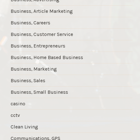
Business, Article Marketing
Business, Careers
Business, Customer Service
Business, Entrepreneurs
Business, Home Based Business
Business, Marketing
Business, Sales
Business, Small Business
casino
cctv
Clean Living
Communications, GPS