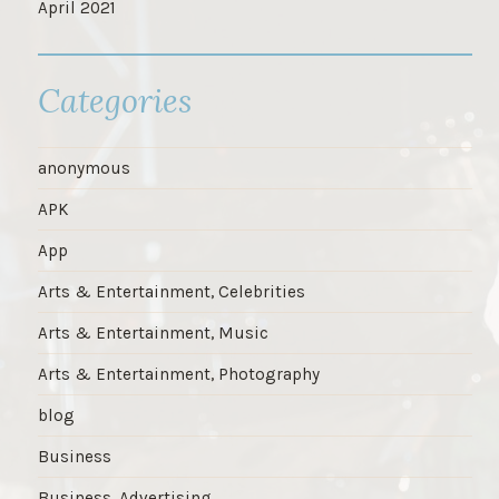
April 2021
Categories
anonymous
APK
App
Arts & Entertainment, Celebrities
Arts & Entertainment, Music
Arts & Entertainment, Photography
blog
Business
Business, Advertising