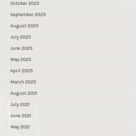
October 2025
September 2025
August 2025
July 2025
June 2025
May 2025
April 2025
March 2025
August 2021
July 2021
June 2021
May 2021