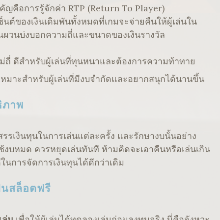
ำคัญคือการรู้จักค่า RTP (Return To Player)
นต์ของเงินเดิมพันทั้งหมดที่เกมจะจ่ายคืนให้ผู้เล่นใน
ันผวนบ่งบอกความถี่และขนาดของเงินรางวัล
ม่ถี่ ดีสำหรับผู้เล่นที่ทุนหนาและต้องการความท้าทาย
เหมาะสำหรับผู้เล่นที่มีงบจำกัดและอยากสนุกได้นานขึ้น
ธิภาพ
สรรเงินทุนในการเล่นแต่ละครั้ง และรักษางบนั้นอย่าง
ใช้งบหมด ควรหยุดเล่นทันที ห้ามคิดจะเอาคืนหรือเล่นเกิน
ในการจัดการเงินทุนได้ดีกว่าเดิม
ั่นสล็อตฟรี
ล่น
เพื่อให้ผู้เล่นได้ทดลองเล่นก่อนลงทุนจริง นี่คือจังหวะ