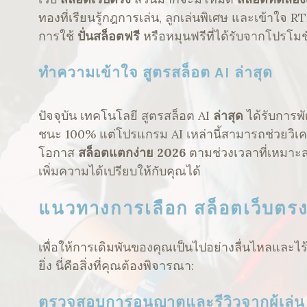
ทองที่เรียนรู้กฎการเล่น, ลูกเล่นพิเศษ และเข้าใจ 
การใช้
ปั่นสล็อตฟรี
หรือหมุนฟรีที่ได้รับจากโปรโมชั่
ทำความเข้าใจ สูตรสล็อต AI ล่าสุด
ปัจจุบัน เทคโนโลยี
สูตรสล็อต AI
ล่าสุด
ได้รับการพั
ชนะ 100% แต่โปรแกรม AI เหล่านี้สามารถช่วยวิเ
โอกาส
สล็อตแตกง่าย 2026
ตามช่วงเวลาที่เหมา
เพิ่มความได้เปรียบให้กับคุณได้
แนวทางการเลือก สล็อตเว็บตรง
เพื่อให้การเดิมพันของคุณเป็นไปอย่างลื่นไหลและไร
ยิ่ง นี่คือสิ่งที่คุณต้องพิจารณา:
ตรวจสอบการอนุญาตและรีวิวจากผู้เล่น