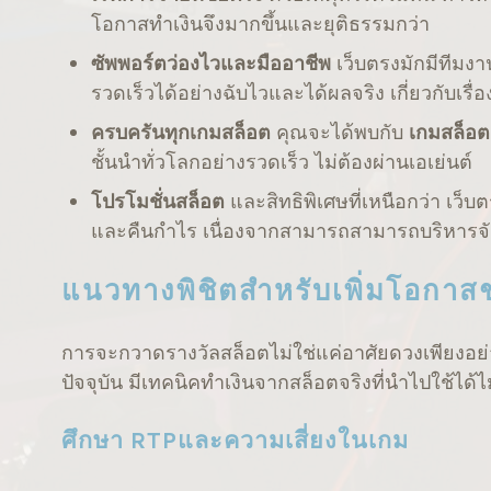
โอกาสทำเงินจึงมากขึ้นและยุติธรรมกว่า
ซัพพอร์ตว่องไวและมืออาชีพ
เว็บตรงมักมีทีมง
รวดเร็วได้อย่างฉับไวและได้ผลจริง เกี่ยวกับเ
ครบครันทุกเกมสล็อต
คุณจะได้พบกับ
เกมสล็อ
ชั้นนำทั่วโลกอย่างรวดเร็ว ไม่ต้องผ่านเอเย่นต์
โปรโมชั่นสล็อต
และสิทธิพิเศษที่เหนือกว่า เว
และคืนกำไร เนื่องจากสามารถสามารถบริหารจั
แนวทางพิชิตสำหรับเพิ่มโอกา
การจะกวาดรางวัลสล็อตไม่ใช่แค่อาศัยดวงเพียงอย่า
ปัจจุบัน มีเทคนิคทำเงินจากสล็อตจริงที่นำไปใช้ได้ไ
ศึกษา RTPและความเสี่ยงในเกม