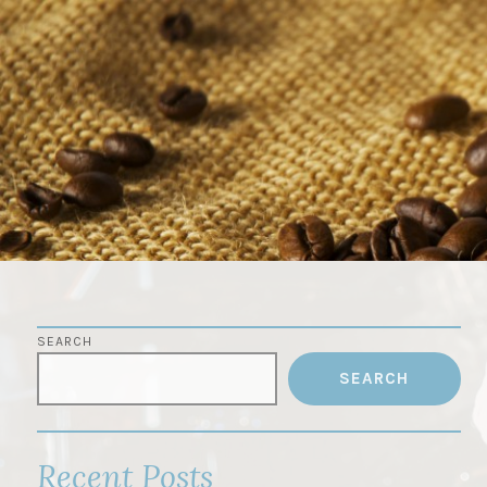
Skip
to
content
SEARCH
SEARCH
Recent Posts