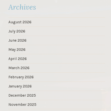
Archives
August 2026
July 2026
June 2026
May 2026
April 2026
March 2026
February 2026
January 2026
December 2025
November 2025