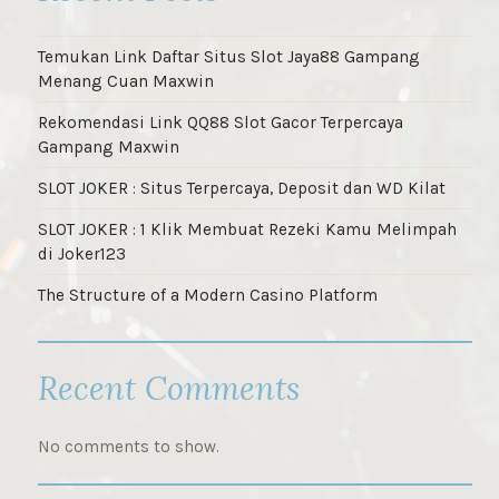
Temukan Link Daftar Situs Slot Jaya88 Gampang
Menang Cuan Maxwin
Rekomendasi Link QQ88 Slot Gacor Terpercaya
Gampang Maxwin
SLOT JOKER : Situs Terpercaya, Deposit dan WD Kilat
SLOT JOKER : 1 Klik Membuat Rezeki Kamu Melimpah
di Joker123
The Structure of a Modern Casino Platform
Recent Comments
No comments to show.