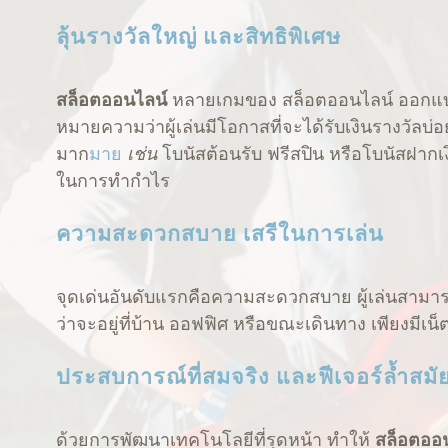
ลุ้นรางวัลใหญ่ และสิทธิพิเศษ
สล็อตออนไลน์
หลายเกมของ สล็อตออนไลน์ ออกแบบม
หมายความว่าผู้เล่นมีโอกาสที่จะได้รับเงินรางวัลบ่อ
มาก
มาย
เช่น
โบนัสต้อนรับ ฟรีสปิน หรือโบนัสฝากเงิน
ในการทำกำไร
ความสะดวกสบาย เสรีในการเล่น
จุดเด่นอันดับแรกคือความสะดวกสบาย ผู้เล่นสามาร
ว่าจะอยู่ที่บ้าน ออฟฟิศ หรือขณะเดินทาง เพียงมีเน็
ประสบการณ์ที่สมจริง และฟีเจอร์ล้ำสมั
ด้วยการพัฒนาเทคโนโลยีที่รุดหน้า ทำให้
สล็อตออ