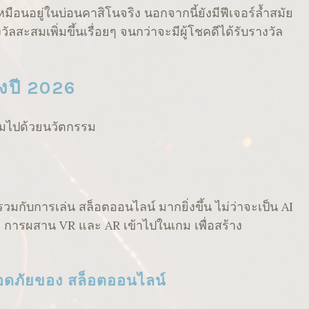
หมือนอยู่ในบ่อนคาสิโนจริง นอกจากนี้ยังมีฟีเจอร์ล้ำสมัย
ลสะสมเพิ่มขึ้นเรื่อยๆ จนกว่าจะมีผู้โชคดีได้รับรางวัล
วงปี 2026
็มไปด้วยนวัตกรรม
กับการเล่น สล็อตออนไลน์ มากยิ่งขึ้น ไม่ว่าจะเป็น AI
ย การผสาน VR และ AR เข้าไปในเกม เพื่อสร้าง
อดภัยของ สล็อตออนไลน์