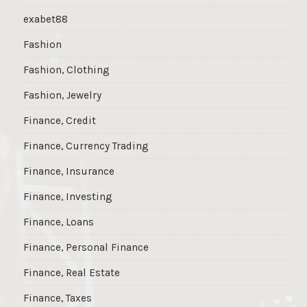
exabet88
Fashion
Fashion, Clothing
Fashion, Jewelry
Finance, Credit
Finance, Currency Trading
Finance, Insurance
Finance, Investing
Finance, Loans
Finance, Personal Finance
Finance, Real Estate
Finance, Taxes