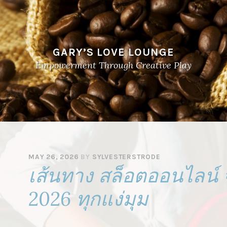
GARY’S LOVE LOUNGE
Empowerment Through Creative Play
MAY 26, 2026
BY
SYLVESTERSTRODE
เส้นทาง สล็อตออนไลน์ จ
2026 ทุกแง่มุม