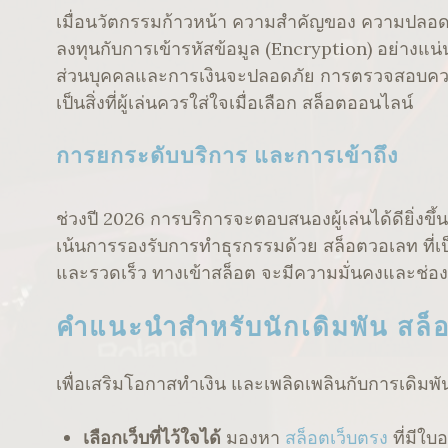
เมื่อนวัตกรรมก้าวหน้า ความสำคัญของ ความปลอดภัย
ลงทุนกับการเข้ารหัสข้อมูล (Encryption) อย่างแน่
ส่วนบุคคลและการเงินจะปลอดภัย การตรวจสอบควา
เป็นสิ่งที่ผู้เล่นควรใส่ใจเมื่อเลือก สล็อตออนไลน์
การยกระดับบริการ และการเข้าถึง
ช่วงปี 2026 การบริการจะตอบสนองผู้เล่นได้ดียิ่ง
เน้นการรองรับการทำธุรกรรมด้วย สล็อตวอเลท ที
และรวดเร็ว ทางเข้าสล็อต จะมีความมั่นคงและช่องทางท
คำแนะนำสำหรับนักเดิมพัน สล็
เพื่อเสริมโอกาสทำเงิน และเพลิดเพลินกับการเดิมพั
เลือกเว็บที่ไว้ใจได้
มองหา
สล็อตเว็บตรง
ที่มีใบ