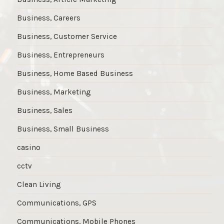
Business, Careers
Business, Customer Service
Business, Entrepreneurs
Business, Home Based Business
Business, Marketing
Business, Sales
Business, Small Business
casino
cctv
Clean Living
Communications, GPS
Communications, Mobile Phones