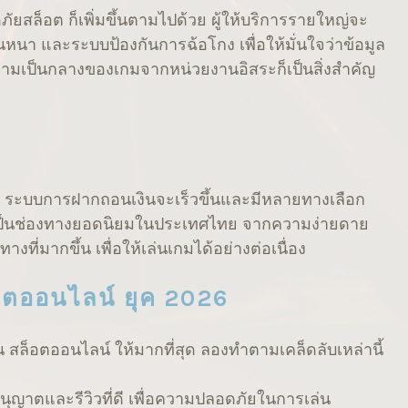
สล็อต ก็เพิ่มขึ้นตามไปด้วย ผู้ให้บริการรายใหญ่จะ
นหนา และระบบป้องกันการฉ้อโกง เพื่อให้มั่นใจว่าข้อมูล
มเป็นกลางของเกมจากหน่วยงานอิสระก็เป็นสิ่งสำคัญ
ขึ้น ระบบการฝากถอนเงินจะเร็วขึ้นและมีหลายทางเลือก
่เป็นช่องทางยอดนิยมในประเทศไทย จากความง่ายดาย
ี่มากขึ้น เพื่อให้เล่นเกมได้อย่างต่อเนื่อง
อตออนไลน์ ยุค 2026
น สล็อตออนไลน์ ให้มากที่สุด ลองทำตามเคล็ดลับเหล่านี้
อนุญาตและรีวิวที่ดี เพื่อความปลอดภัยในการเล่น