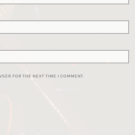
WSER FOR THE NEXT TIME I COMMENT.