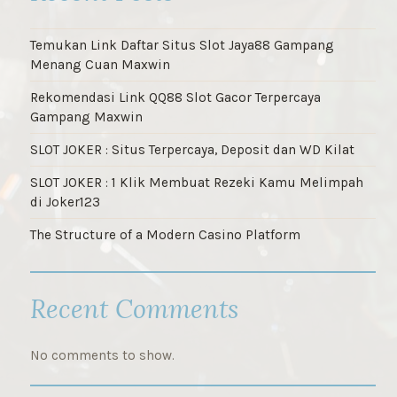
Temukan Link Daftar Situs Slot Jaya88 Gampang
Menang Cuan Maxwin
Rekomendasi Link QQ88 Slot Gacor Terpercaya
Gampang Maxwin
SLOT JOKER : Situs Terpercaya, Deposit dan WD Kilat
SLOT JOKER : 1 Klik Membuat Rezeki Kamu Melimpah
di Joker123
The Structure of a Modern Casino Platform
Recent Comments
No comments to show.