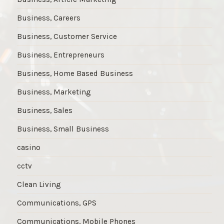
Business, Careers
Business, Customer Service
Business, Entrepreneurs
Business, Home Based Business
Business, Marketing
Business, Sales
Business, Small Business
casino
cctv
Clean Living
Communications, GPS
Communications, Mobile Phones