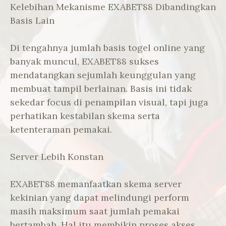
Kelebihan Mekanisme EXABET88 Dibandingkan
Basis Lain
Di tengahnya jumlah basis togel online yang
banyak muncul, EXABET88 sukses
mendatangkan sejumlah keunggulan yang
membuat tampil berlainan. Basis ini tidak
sekedar focus di penampilan visual, tapi juga
perhatikan kestabilan skema serta
ketenteraman pemakai.
Server Lebih Konstan
EXABET88 memanfaatkan skema server
kekinian yang dapat melindungi perform
masih maksimum saat jumlah pemakai
bertambah. Hal itu membikin proses akses