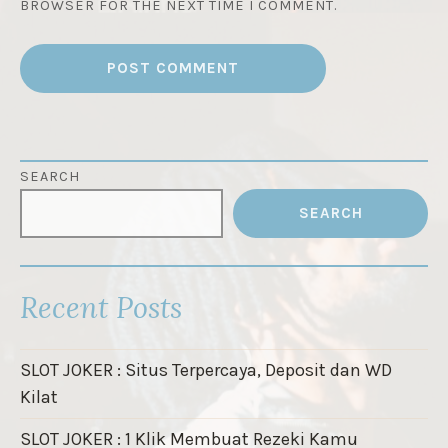
BROWSER FOR THE NEXT TIME I COMMENT.
SEARCH
SEARCH
Recent Posts
SLOT JOKER : Situs Terpercaya, Deposit dan WD
Kilat
SLOT JOKER : 1 Klik Membuat Rezeki Kamu