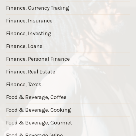
Finance, Currency Trading
Finance, Insurance
Finance, Investing
Finance, Loans
Finance, Personal Finance
Finance, Real Estate
Finance, Taxes
Food & Beverage, Coffee
Food & Beverage, Cooking
Food & Beverage, Gourmet
Food & Beverage, Wine