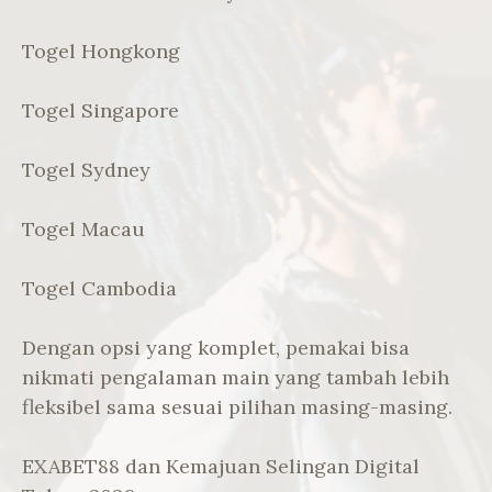
Togel Hongkong
Togel Singapore
Togel Sydney
Togel Macau
Togel Cambodia
Dengan opsi yang komplet, pemakai bisa
nikmati pengalaman main yang tambah lebih
fleksibel sama sesuai pilihan masing-masing.
EXABET88 dan Kemajuan Selingan Digital