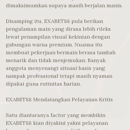
dimaksimumkan supaya masih berjalan manis.
Disamping itu, EXABET88 pula berikan
pengalaman main yang dirasa lebih rileks
lewat penampilan visual kekinian dengan
gabungan warna premium. Nuansa itu
membuat pekerjaan bermain berasa tambah
menarik dan tidak menjemukan. Banyak
anggota menyenangi situasi basis yang
nampak professional tetapi masih nyaman
dipakai guna rutinitas harian.
EXABET88 Mendatangkan Pelayanan Kritis
Satu diantaranya factor yang membikin
EXABET88 kian diyakini yakni pelayanan