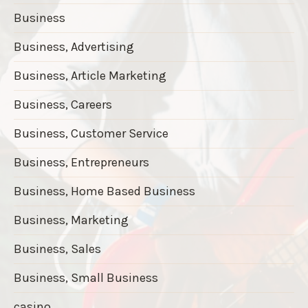
Business
Business, Advertising
Business, Article Marketing
Business, Careers
Business, Customer Service
Business, Entrepreneurs
Business, Home Based Business
Business, Marketing
Business, Sales
Business, Small Business
casino