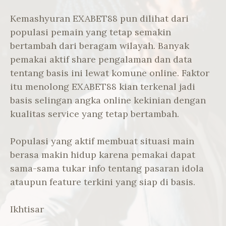
Kemashyuran EXABET88 pun dilihat dari
populasi pemain yang tetap semakin
bertambah dari beragam wilayah. Banyak
pemakai aktif share pengalaman dan data
tentang basis ini lewat komune online. Faktor
itu menolong EXABET88 kian terkenal jadi
basis selingan angka online kekinian dengan
kualitas service yang tetap bertambah.
Populasi yang aktif membuat situasi main
berasa makin hidup karena pemakai dapat
sama-sama tukar info tentang pasaran idola
ataupun feature terkini yang siap di basis.
Ikhtisar