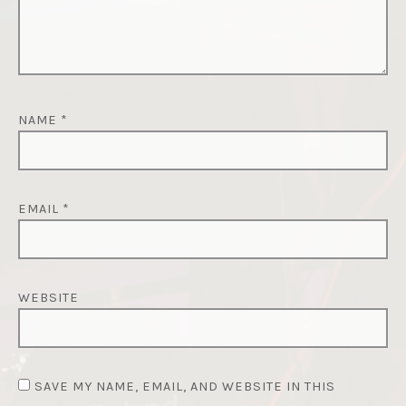
NAME
*
EMAIL
*
WEBSITE
SAVE MY NAME, EMAIL, AND WEBSITE IN THIS