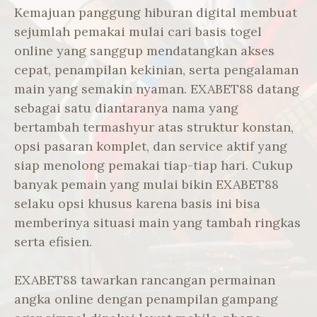
Kemajuan panggung hiburan digital membuat
sejumlah pemakai mulai cari basis togel
online yang sanggup mendatangkan akses
cepat, penampilan kekinian, serta pengalaman
main yang semakin nyaman. EXABET88 datang
sebagai satu diantaranya nama yang
bertambah termashyur atas struktur konstan,
opsi pasaran komplet, dan service aktif yang
siap menolong pemakai tiap-tiap hari. Cukup
banyak pemain yang mulai bikin EXABET88
selaku opsi khusus karena basis ini bisa
memberinya situasi main yang tambah ringkas
serta efisien.
EXABET88 tawarkan rancangan permainan
angka online dengan penampilan gampang