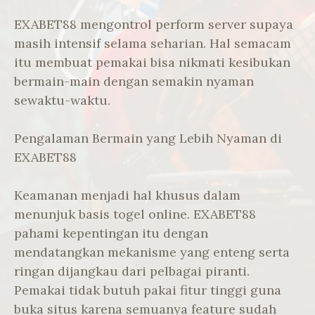
EXABET88 mengontrol perform server supaya
masih intensif selama seharian. Hal semacam
itu membuat pemakai bisa nikmati kesibukan
bermain-main dengan semakin nyaman
sewaktu-waktu.
Pengalaman Bermain yang Lebih Nyaman di
EXABET88
Keamanan menjadi hal khusus dalam
menunjuk basis togel online. EXABET88
pahami kepentingan itu dengan
mendatangkan mekanisme yang enteng serta
ringan dijangkau dari pelbagai piranti.
Pemakai tidak butuh pakai fitur tinggi guna
buka situs karena semuanya feature sudah