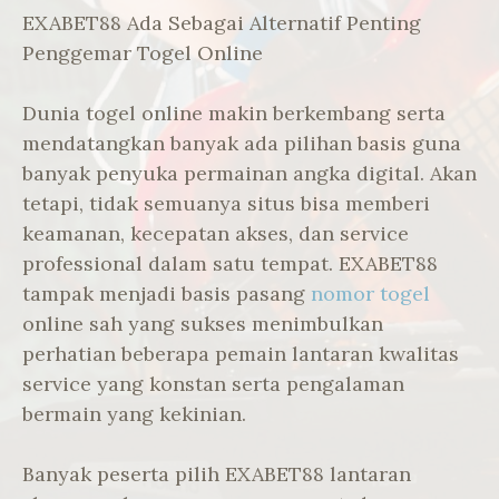
EXABET88 Ada Sebagai Alternatif Penting
Penggemar Togel Online
Dunia togel online makin berkembang serta
mendatangkan banyak ada pilihan basis guna
banyak penyuka permainan angka digital. Akan
tetapi, tidak semuanya situs bisa memberi
keamanan, kecepatan akses, dan service
professional dalam satu tempat. EXABET88
tampak menjadi basis pasang
nomor togel
online sah yang sukses menimbulkan
perhatian beberapa pemain lantaran kwalitas
service yang konstan serta pengalaman
bermain yang kekinian.
Banyak peserta pilih EXABET88 lantaran