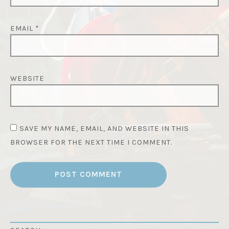
EMAIL
*
WEBSITE
SAVE MY NAME, EMAIL, AND WEBSITE IN THIS
BROWSER FOR THE NEXT TIME I COMMENT.