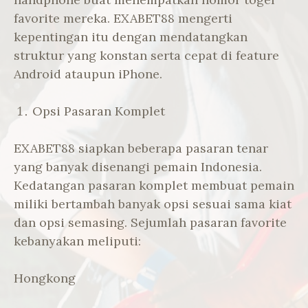
favorite mereka. EXABET88 mengerti
kepentingan itu dengan mendatangkan
struktur yang konstan serta cepat di feature
Android ataupun iPhone.
Opsi Pasaran Komplet
EXABET88 siapkan beberapa pasaran tenar
yang banyak disenangi pemain Indonesia.
Kedatangan pasaran komplet membuat pemain
miliki bertambah banyak opsi sesuai sama kiat
dan opsi semasing. Sejumlah pasaran favorite
kebanyakan meliputi:
Hongkong