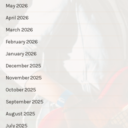
May 2026
April 2026
March 2026
February 2026
January 2026
December 2025
November 2025
October 2025
September 2025
August 2025
July 2025