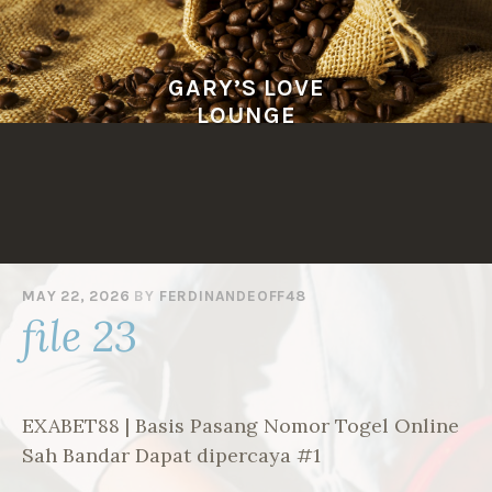
Skip
to
content
GARY’S LOVE
LOUNGE
MAY 22, 2026
BY
FERDINANDEOFF48
file 23
EXABET88 | Basis Pasang Nomor Togel Online
Sah Bandar Dapat dipercaya #1