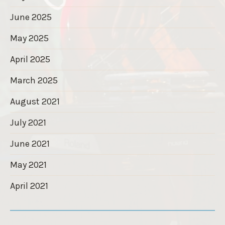
June 2025
May 2025
April 2025
March 2025
August 2021
July 2021
June 2021
May 2021
April 2021