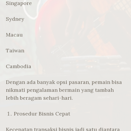
Singapore
Sydney
Macau
Taiwan
Cambodia
Dengan ada banyak opsi pasaran, pemain bisa
nikmati pengalaman bermain yang tambah
lebih beragam sehari-hari.
Prosedur Bisnis Cepat
Kecepatan transaksi bisnis jadi satu diantara