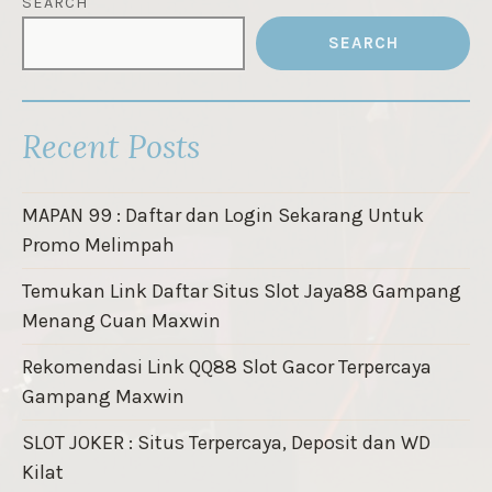
SEARCH
SEARCH
Recent Posts
MAPAN 99 : Daftar dan Login Sekarang Untuk
Promo Melimpah
Temukan Link Daftar Situs Slot Jaya88 Gampang
Menang Cuan Maxwin
Rekomendasi Link QQ88 Slot Gacor Terpercaya
Gampang Maxwin
SLOT JOKER : Situs Terpercaya, Deposit dan WD
Kilat