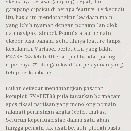
skemanya berasa gampang, cepat, dan
gampang dipakai di berapa feature. Terkecuali
itu, basis ini mendatangkan keadaan main
yang lebih nyaman dengan penampilan elok
dan navigasi simpel. Pemula atau pemain
eksper bisa pahami seluruhnya feature tanpa
kesukaran. Variabel berikut ini yang bikin
EXABET88 lebih dikenali jadi bandar paling
dipercaya #1 dengan kwalitas pelayanan yang
tetap berkembang.
Bukan sekedar mendatangkan pasaran
komplet, EXABET88 pula tawarkan bermacam
spesifikasi partisan yang menolong pemain
nikmati permainan angka lebih ringkas.
Seluruh keperluan siap dalam satu akun
hingga pemain tak usah beralih-pindah basis