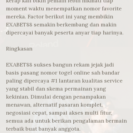
kerap kali bikin pemain lebih nikmati tiap
moment waktu menempatkan nomor favorite
mereka. Factor berikut ini yang membikin
EXABET88 semakin berkembang dan makin
dipercayai banyak peserta anyar tiap harinya.
Ringkasan
EXABET88 sukses bangun rekam jejak jadi
basis pasang nomor togel online sah bandar
paling dipercaya #1 lantaran kualitas service
yang stabil dan skema permainan yang
kekinian. Dimulai dengan penampakan
menawan, alternatif pasaran komplet,
negosiasi cepat, sampai akses multi fitur,
semua ada untuk berikan pengalaman bermain
terbaik buat banyak anggota.