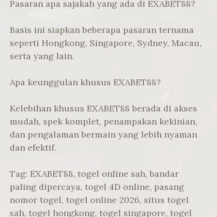
Pasaran apa sajakah yang ada di EXABET88?
Basis ini siapkan beberapa pasaran ternama
seperti Hongkong, Singapore, Sydney, Macau,
serta yang lain.
Apa keunggulan khusus EXABET88?
Kelebihan khusus EXABET88 berada di akses
mudah, spek komplet, penampakan kekinian,
dan pengalaman bermain yang lebih nyaman
dan efektif.
Tag: EXABET88, togel online sah, bandar
paling dipercaya, togel 4D online, pasang
nomor togel, togel online 2026, situs togel
sah, togel hongkong, togel singapore, togel