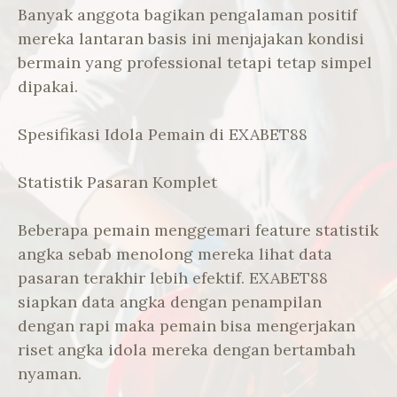
Banyak anggota bagikan pengalaman positif
mereka lantaran basis ini menjajakan kondisi
bermain yang professional tetapi tetap simpel
dipakai.
Spesifikasi Idola Pemain di EXABET88
Statistik Pasaran Komplet
Beberapa pemain menggemari feature statistik
angka sebab menolong mereka lihat data
pasaran terakhir lebih efektif. EXABET88
siapkan data angka dengan penampilan
dengan rapi maka pemain bisa mengerjakan
riset angka idola mereka dengan bertambah
nyaman.