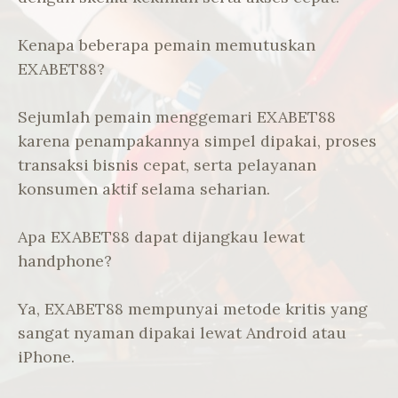
Kenapa beberapa pemain memutuskan
EXABET88?
Sejumlah pemain menggemari EXABET88
karena penampakannya simpel dipakai, proses
transaksi bisnis cepat, serta pelayanan
konsumen aktif selama seharian.
Apa EXABET88 dapat dijangkau lewat
handphone?
Ya, EXABET88 mempunyai metode kritis yang
sangat nyaman dipakai lewat Android atau
iPhone.