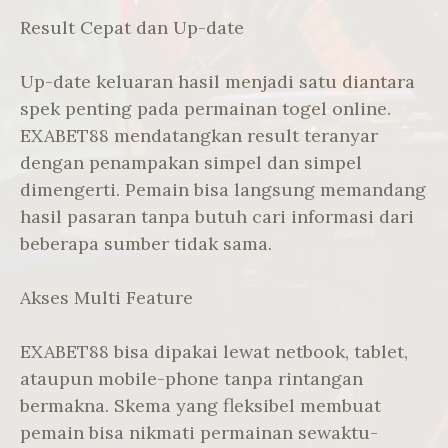
Result Cepat dan Up-date
Up-date keluaran hasil menjadi satu diantara
spek penting pada permainan togel online.
EXABET88 mendatangkan result teranyar
dengan penampakan simpel dan simpel
dimengerti. Pemain bisa langsung memandang
hasil pasaran tanpa butuh cari informasi dari
beberapa sumber tidak sama.
Akses Multi Feature
EXABET88 bisa dipakai lewat netbook, tablet,
ataupun mobile-phone tanpa rintangan
bermakna. Skema yang fleksibel membuat
pemain bisa nikmati permainan sewaktu-