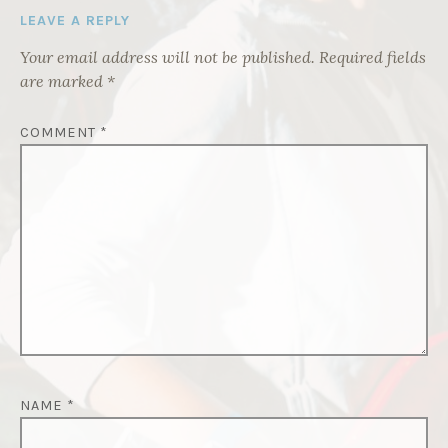
LEAVE A REPLY
Your email address will not be published.
Required fields
are marked
*
COMMENT
*
NAME
*