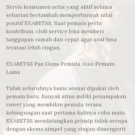
Servis konsumen setia yang aktif selama
seharian bertambah memperbanyak nilai
positif EXABET88. Saat pemain perlu
kontribusi, club service bisa memberi
tanggapan ramah dan cepat agar soal bisa
teratasi lebih ringan.
EXABET88 Pas Guna Pemula Atau Pemain
Lama
Tidak seluruhnya basis sesuai dipakai oleh
pemain baru. Banyak situs miliki penampakan
ruwet yang membikin pemula terasa
kebingungan saat pertama kalinya coba main.
EXABET88 mendatangkan prinsip tidak serupa
dengan skema simpel yang ringan dimengerti