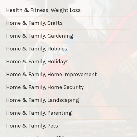
Health & Fitness, Weight Loss
Home & Family, Crafts
Home & Family, Gardening
Home & Family, Hobbies
Home & Family, Holidays
Home & Family, Home Improvement
Home & Family, Home Security
Home & Family, Landscaping
Home & Family, Parenting
Home & Family, Pets