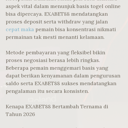
aspek vital dalam menunjuk basis togel online
bisa dipercaya. EXABET88 mendatangkan
proses deposit serta withdraw yang jalan
cepat maka
pemain bisa konsentrasi nikmati
permainan tak mesti menanti kelamaan.
Metode pembayaran yang fleksibel bikin
proses negosiasi berasa lebih ringkas.
Beberapa pemain menggemari basis yang
dapat berikan kenyamanan dalam pengurusan
saldo serta EXABET88 sukses mendatangkan
pengalaman itu secara konsisten.
Kenapa EXABET88 Bertambah Ternama di
Tahun 2026