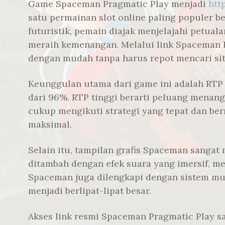
Game Spaceman Pragmatic Play menjadi
htt
satu permainan slot online paling populer b
futuristik, pemain diajak menjelajahi petua
meraih kemenangan. Melalui link Spaceman 
dengan mudah tanpa harus repot mencari sit
Keunggulan utama dari game ini adalah RTP (
dari 96%. RTP tinggi berarti peluang menang
cukup mengikuti strategi yang tepat dan ber
maksimal.
Selain itu, tampilan grafis Spaceman sanga
ditambah dengan efek suara yang imersif, m
Spaceman juga dilengkapi dengan sistem mu
menjadi berlipat-lipat besar.
Akses link resmi Spaceman Pragmatic Play 