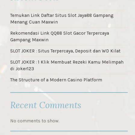
Temukan Link Daftar Situs Slot Jaya88 Gampang
Menang Cuan Maxwin
Rekomendasi Link QQ88 Slot Gacor Terpercaya
Gampang Maxwin
SLOT JOKER : Situs Terpercaya, Deposit dan WD Kilat
SLOT JOKER : 1 Klik Membuat Rezeki Kamu Melimpah
di Joker123
The Structure of a Modern Casino Platform
Recent Comments
No comments to show.