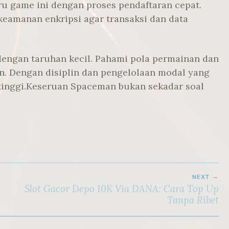
ru game ini dengan proses pendaftaran cepat.
keamanan enkripsi agar transaksi dan data
engan taruhan kecil. Pahami pola permainan dan
n. Dengan disiplin dan pengelolaan modal yang
tinggi.Keseruan Spaceman bukan sekadar soal
NEXT
Slot Gacor Depo 10K Via DANA: Cara Top Up
Tanpa Ribet