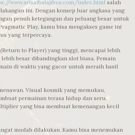
ps://www.srisaibalajibus.com/index.html
salah
elakangan ini. Dengan konsep luar angkasa yang
langan penuh ketegangan dan peluang besar untuk
Pragmatic Play, kamu bisa mengakses game ini
us yang terpercaya.
Return to Player) yang tinggi, mencapai lebih
 lebih besar dibandingkan slot biasa. Pemain
main di waktu yang gacor untuk meraih hasil
t menawan. Visual kosmik yang memukau,
embuat permainan terasa hidup dan seru.
ltiplier yang bisa membuat kemenangan kecil
sangat mudah dilakukan. Kamu bisa menemukan