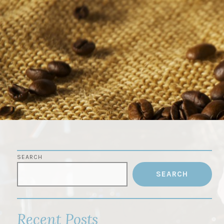
Skip
to
content
SEARCH
SEARCH
Recent Posts