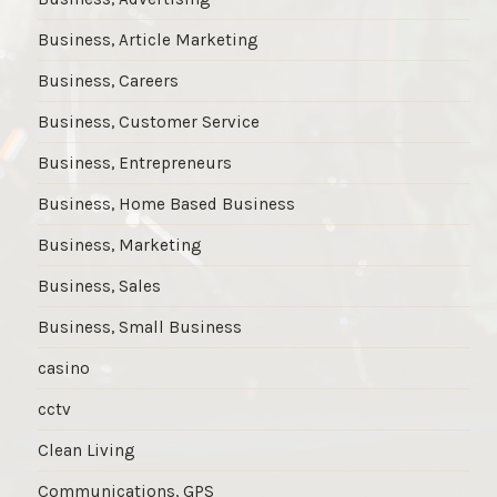
Business, Article Marketing
Business, Careers
Business, Customer Service
Business, Entrepreneurs
Business, Home Based Business
Business, Marketing
Business, Sales
Business, Small Business
casino
cctv
Clean Living
Communications, GPS