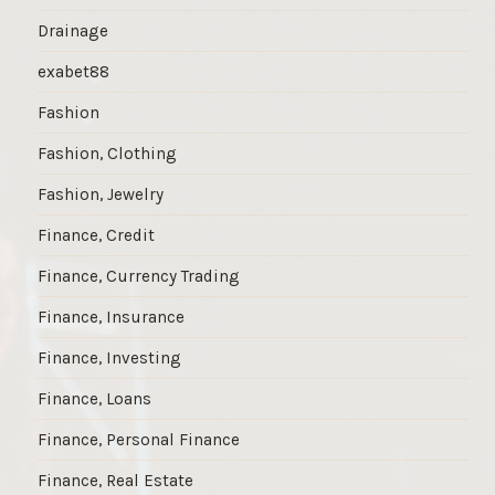
Drainage
exabet88
Fashion
Fashion, Clothing
Fashion, Jewelry
Finance, Credit
Finance, Currency Trading
Finance, Insurance
Finance, Investing
Finance, Loans
Finance, Personal Finance
Finance, Real Estate