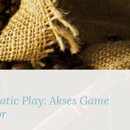
tic Play: Akses Game
or