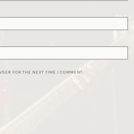
WSER FOR THE NEXT TIME I COMMENT.