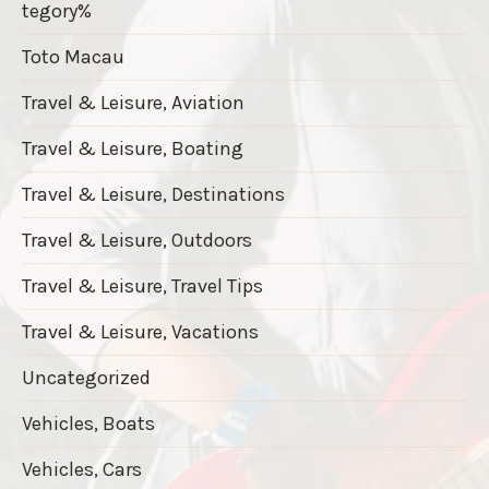
tegory%
Toto Macau
Travel & Leisure, Aviation
Travel & Leisure, Boating
Travel & Leisure, Destinations
Travel & Leisure, Outdoors
Travel & Leisure, Travel Tips
Travel & Leisure, Vacations
Uncategorized
Vehicles, Boats
Vehicles, Cars