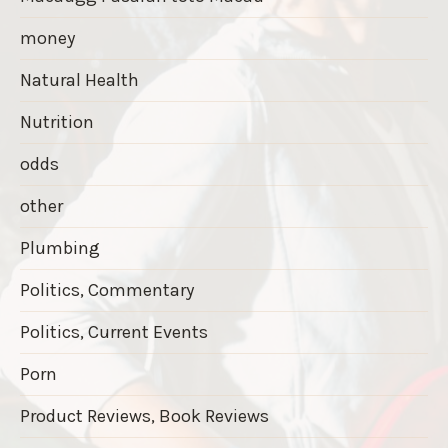
money
Natural Health
Nutrition
odds
other
Plumbing
Politics, Commentary
Politics, Current Events
Porn
Product Reviews, Book Reviews