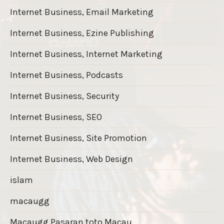
Internet Business, Email Marketing
Internet Business, Ezine Publishing
Internet Business, Internet Marketing
Internet Business, Podcasts
Internet Business, Security
Internet Business, SEO
Internet Business, Site Promotion
Internet Business, Web Design
islam
macaugg
Macaugg Pasaran toto Macau