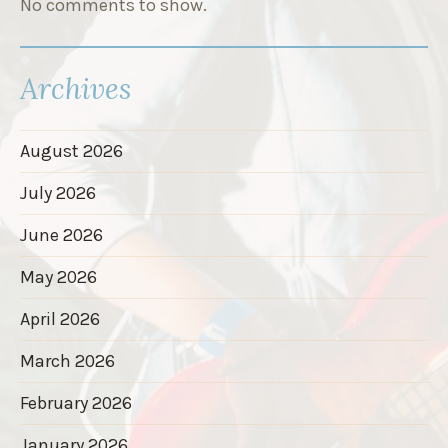
No comments to show.
Archives
August 2026
July 2026
June 2026
May 2026
April 2026
March 2026
February 2026
January 2026