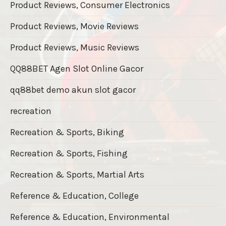
Product Reviews, Consumer Electronics
Product Reviews, Movie Reviews
Product Reviews, Music Reviews
QQ88BET Agen Slot Online Gacor
qq88bet demo akun slot gacor
recreation
Recreation & Sports, Biking
Recreation & Sports, Fishing
Recreation & Sports, Martial Arts
Reference & Education, College
Reference & Education, Environmental