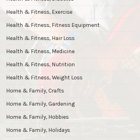
Health & Fitness, Exercise
Health & Fitness, Fitness Equipment
Health & Fitness, Hair Loss
Health & Fitness, Medicine
Health & Fitness, Nutrition
Health & Fitness, Weight Loss
Home & Family, Crafts
Home & Family, Gardening
Home & Family, Hobbies
Home & Family, Holidays