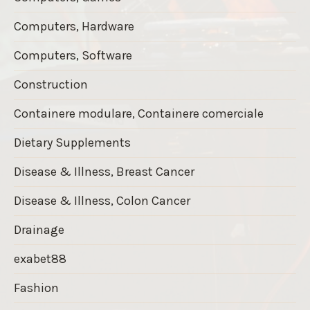
Computers, Hardware
Computers, Software
Construction
Containere modulare, Containere comerciale
Dietary Supplements
Disease & Illness, Breast Cancer
Disease & Illness, Colon Cancer
Drainage
exabet88
Fashion