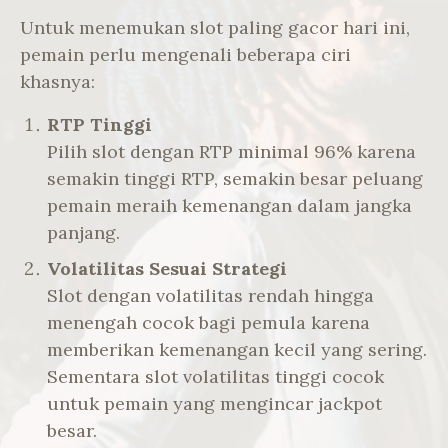
Untuk menemukan slot paling gacor hari ini,
pemain perlu mengenali beberapa ciri
khasnya:
RTP Tinggi
Pilih slot dengan RTP minimal 96% karena
semakin tinggi RTP, semakin besar peluang
pemain meraih kemenangan dalam jangka
panjang.
Volatilitas Sesuai Strategi
Slot dengan volatilitas rendah hingga
menengah cocok bagi pemula karena
memberikan kemenangan kecil yang sering.
Sementara slot volatilitas tinggi cocok
untuk pemain yang mengincar jackpot
besar.