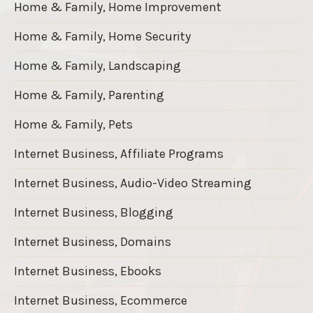
Home & Family, Home Improvement
Home & Family, Home Security
Home & Family, Landscaping
Home & Family, Parenting
Home & Family, Pets
Internet Business, Affiliate Programs
Internet Business, Audio-Video Streaming
Internet Business, Blogging
Internet Business, Domains
Internet Business, Ebooks
Internet Business, Ecommerce