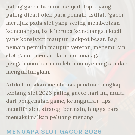
paling gacor hari ini menjadi topik yang
paling dicari oleh para pemain. Istilah “gacor”
merujuk pada slot yang sering memberikan
kemenangan, baik berupa kemenangan kecil
yang konsisten maupun jackpot besar. Bagi
pemain pemula maupun veteran, menemukan
slot gacor menjadi kunci utama agar
pengalaman bermain lebih menyenangkan dan
menguntungkan.
Artikel ini akan membahas panduan lengkap
tentang slot 2026 paling gacor hari ini, mulai
dari pengenalan game, keunggulan, tips
memilih slot, strategi bermain, hingga cara
memaksimalkan peluang menang.
MENGAPA SLOT GACOR 2026