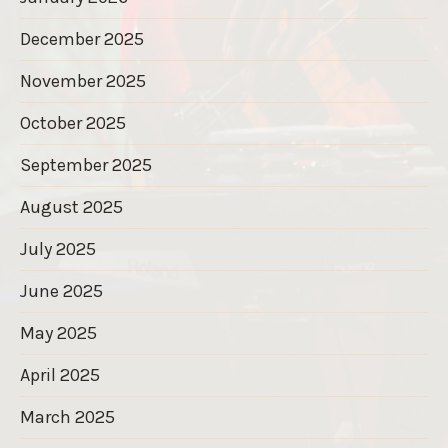
December 2025
November 2025
October 2025
September 2025
August 2025
July 2025
June 2025
May 2025
April 2025
March 2025