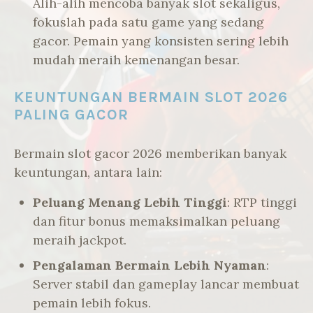
Alih-alih mencoba banyak slot sekaligus,
fokuslah pada satu game yang sedang
gacor. Pemain yang konsisten sering lebih
mudah meraih kemenangan besar.
KEUNTUNGAN BERMAIN SLOT 2026
PALING GACOR
Bermain slot gacor 2026 memberikan banyak
keuntungan, antara lain:
Peluang Menang Lebih Tinggi
: RTP tinggi
dan fitur bonus memaksimalkan peluang
meraih jackpot.
Pengalaman Bermain Lebih Nyaman
:
Server stabil dan gameplay lancar membuat
pemain lebih fokus.