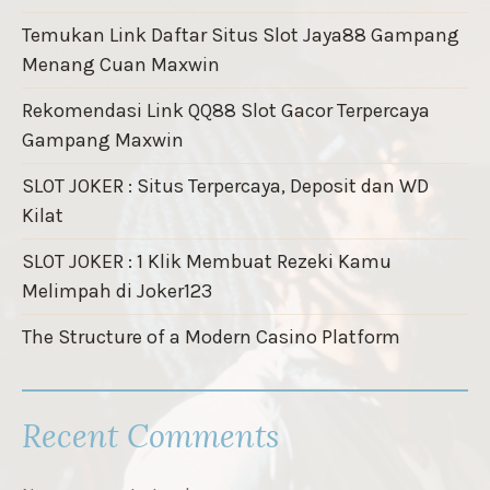
Temukan Link Daftar Situs Slot Jaya88 Gampang
Menang Cuan Maxwin
Rekomendasi Link QQ88 Slot Gacor Terpercaya
Gampang Maxwin
SLOT JOKER : Situs Terpercaya, Deposit dan WD
Kilat
SLOT JOKER : 1 Klik Membuat Rezeki Kamu
Melimpah di Joker123
The Structure of a Modern Casino Platform
Recent Comments