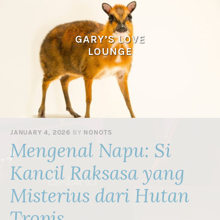
Skip
to
content
GARY’S LOVE
LOUNGE
JANUARY 4, 2026
BY
NONOTS
Mengenal Napu: Si
Kancil Raksasa yang
Misterius dari Hutan
Tropis