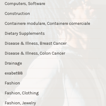
Computers, Software
Construction
Containere modulare, Containere comerciale
Dietary Supplements
Disease & Illness, Breast Cancer
Disease & Illness, Colon Cancer
Drainage
exabet88
Fashion
Fashion, Clothing
Fashion, Jewelry