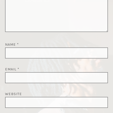
NAME
*
EMAIL
*
WEBSITE