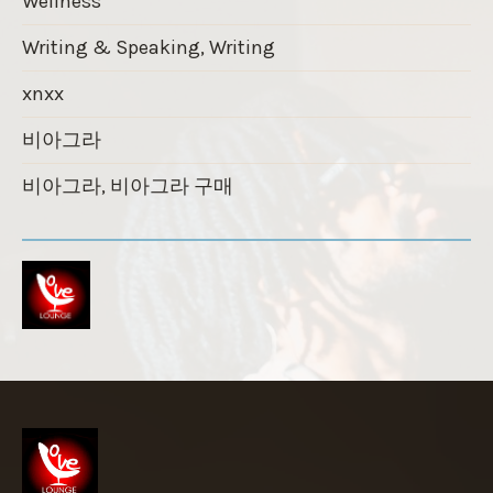
Wellness
Writing & Speaking, Writing
xnxx
비아그라
비아그라, 비아그라 구매