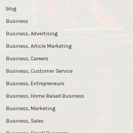
blog
Business
Business, Advertising
Business, Article Marketing
Business, Careers
Business, Customer Service
Business, Entrepreneurs
Business, Home Based Business
Business, Marketing
Business, Sales