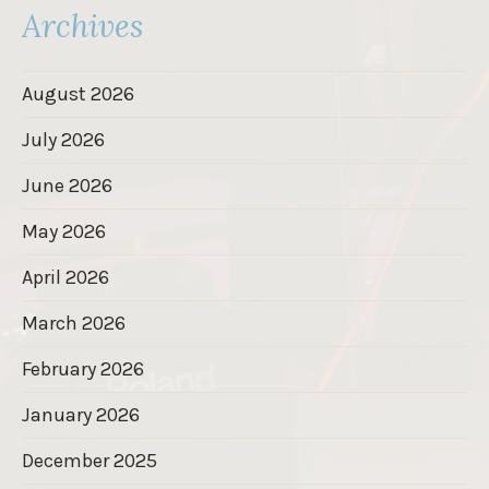
Archives
August 2026
July 2026
June 2026
May 2026
April 2026
March 2026
February 2026
January 2026
December 2025