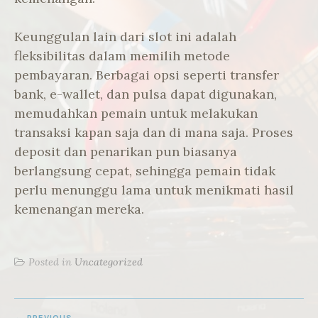
Keunggulan lain dari slot ini adalah
fleksibilitas dalam memilih metode
pembayaran. Berbagai opsi seperti transfer
bank, e-wallet, dan pulsa dapat digunakan,
memudahkan pemain untuk melakukan
transaksi kapan saja dan di mana saja. Proses
deposit dan penarikan pun biasanya
berlangsung cepat, sehingga pemain tidak
perlu menunggu lama untuk menikmati hasil
kemenangan mereka.
Posted in
Uncategorized
POST