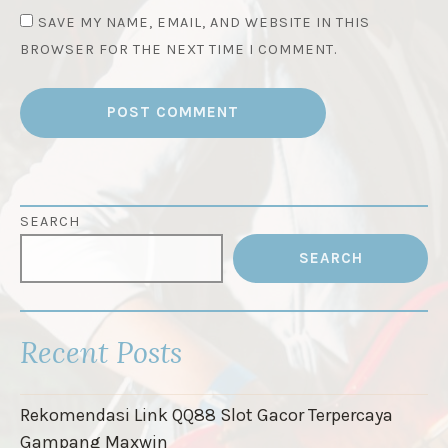
SAVE MY NAME, EMAIL, AND WEBSITE IN THIS
BROWSER FOR THE NEXT TIME I COMMENT.
SEARCH
SEARCH
Recent Posts
Rekomendasi Link QQ88 Slot Gacor Terpercaya
Gampang Maxwin