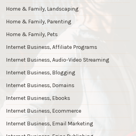
Home & Family, Landscaping
Home & Family, Parenting
Home & Family, Pets
Internet Business, Affiliate Programs
Internet Business, Audio-Video Streaming
Internet Business, Blogging
Internet Business, Domains
Internet Business, Ebooks
Internet Business, Ecommerce
Internet Business, Email Marketing