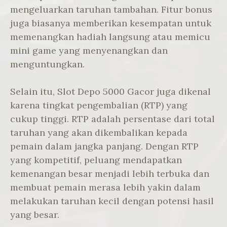
mengeluarkan taruhan tambahan. Fitur bonus
juga biasanya memberikan kesempatan untuk
memenangkan hadiah langsung atau memicu
mini game yang menyenangkan dan
menguntungkan.
Selain itu, Slot Depo 5000 Gacor juga dikenal
karena tingkat pengembalian (RTP) yang
cukup tinggi. RTP adalah persentase dari total
taruhan yang akan dikembalikan kepada
pemain dalam jangka panjang. Dengan RTP
yang kompetitif, peluang mendapatkan
kemenangan besar menjadi lebih terbuka dan
membuat pemain merasa lebih yakin dalam
melakukan taruhan kecil dengan potensi hasil
yang besar.