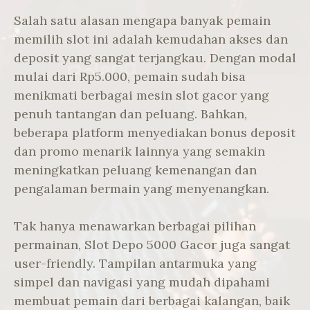
Salah satu alasan mengapa banyak pemain
memilih slot ini adalah kemudahan akses dan
deposit yang sangat terjangkau. Dengan modal
mulai dari Rp5.000, pemain sudah bisa
menikmati berbagai mesin slot gacor yang
penuh tantangan dan peluang. Bahkan,
beberapa platform menyediakan bonus deposit
dan promo menarik lainnya yang semakin
meningkatkan peluang kemenangan dan
pengalaman bermain yang menyenangkan.
Tak hanya menawarkan berbagai pilihan
permainan, Slot Depo 5000 Gacor juga sangat
user-friendly. Tampilan antarmuka yang
simpel dan navigasi yang mudah dipahami
membuat pemain dari berbagai kalangan, baik