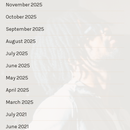
November 2025
October 2025
September 2025
August 2025
July 2025
June 2025
May 2025
April 2025
March 2025
July 2021
June 2021