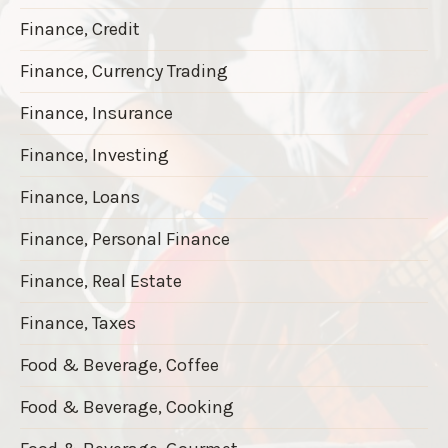
Finance, Credit
Finance, Currency Trading
Finance, Insurance
Finance, Investing
Finance, Loans
Finance, Personal Finance
Finance, Real Estate
Finance, Taxes
Food & Beverage, Coffee
Food & Beverage, Cooking