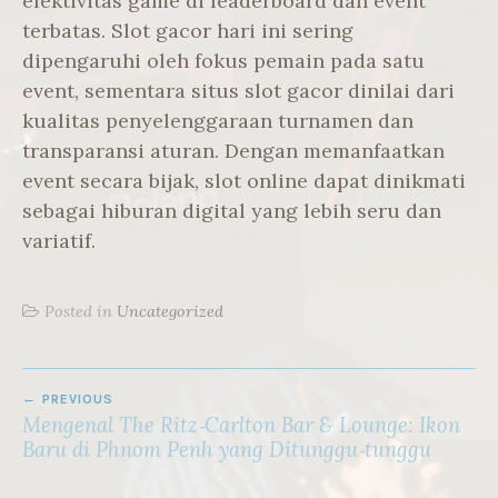
efektivitas game di leaderboard dan event
terbatas. Slot gacor hari ini sering
dipengaruhi oleh fokus pemain pada satu
event, sementara situs slot gacor dinilai dari
kualitas penyelenggaraan turnamen dan
transparansi aturan. Dengan memanfaatkan
event secara bijak, slot online dapat dinikmati
sebagai hiburan digital yang lebih seru dan
variatif.
Posted in
Uncategorized
POST
PREVIOUS
NAVIGATION
Mengenal The Ritz‑Carlton Bar & Lounge: Ikon
Baru di Phnom Penh yang Ditunggu‑tunggu