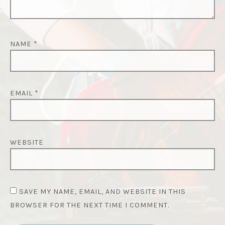
NAME
*
EMAIL
*
WEBSITE
SAVE MY NAME, EMAIL, AND WEBSITE IN THIS
BROWSER FOR THE NEXT TIME I COMMENT.