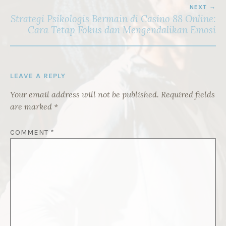
NEXT
Strategi Psikologis Bermain di Casino 88 Online:
Cara Tetap Fokus dan Mengendalikan Emosi
LEAVE A REPLY
Your email address will not be published.
Required fields
are marked
*
COMMENT
*