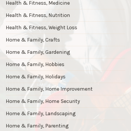
Health & Fitness, Medicine
Health & Fitness, Nutrition
Health & Fitness, Weight Loss
Home & Family, Crafts
Home & Family, Gardening
Home & Family, Hobbies
Home & Family, Holidays
Home & Family, Home Improvement
Home & Family, Home Security
Home & Family, Landscaping
Home & Family, Parenting