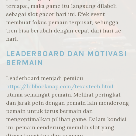
tercapai, maka game itu langsung dilabeli
sebagai slot gacor hari ini. Efek event
membuat fokus pemain terpusat, sehingga
tren bisa berubah dengan cepat dari hari ke
hari.
LEADERBOARD DAN MOTIVASI
BERMAIN
Leaderboard menjadi pemicu
https://lubbockmap.com/texastech.html
utama semangat pemain. Melihat peringkat
dan jarak poin dengan pemain lain mendorong
pemain untuk terus bermain dan
mengoptimalkan pilihan game. Dalam kondisi
ini, pemain cenderung memilih slot yang
dirasa konsisten dan nyaman.