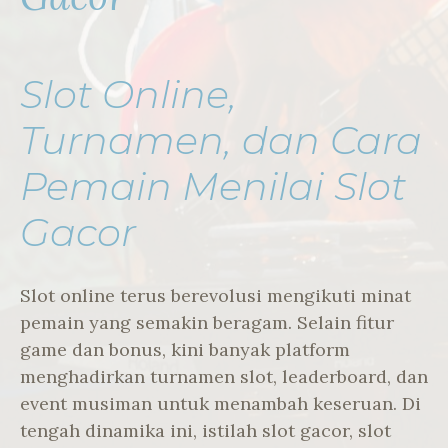
Slot Online,
Turnamen, dan Cara
Pemain Menilai Slot
Gacor
Slot online terus berevolusi mengikuti minat
pemain yang semakin beragam. Selain fitur
game dan bonus, kini banyak platform
menghadirkan turnamen slot, leaderboard, dan
event musiman untuk menambah keseruan. Di
tengah dinamika ini, istilah slot gacor, slot