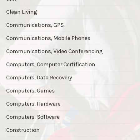
Clean Living
Communications, GPS
Communications, Mobile Phones
Communications, Video Conferencing
Computers, Computer Certification
Computers, Data Recovery
Computers, Games
Computers, Hardware
Computers, Software
Construction