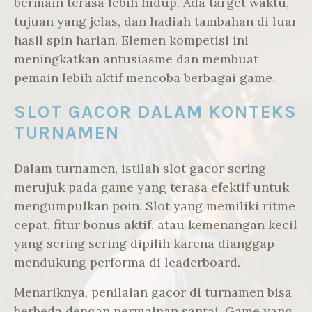
bermain terasa lebih hidup. Ada target waktu,
tujuan yang jelas, dan hadiah tambahan di luar
hasil spin harian. Elemen kompetisi ini
meningkatkan antusiasme dan membuat
pemain lebih aktif mencoba berbagai game.
SLOT GACOR DALAM KONTEKS
TURNAMEN
Dalam turnamen, istilah slot gacor sering
merujuk pada game yang terasa efektif untuk
mengumpulkan poin. Slot yang memiliki ritme
cepat, fitur bonus aktif, atau kemenangan kecil
yang sering sering dipilih karena dianggap
mendukung performa di leaderboard.
Menariknya, penilaian gacor di turnamen bisa
berbeda dengan permainan santai. Game yang