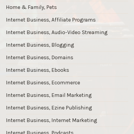
Home & Family, Pets
Internet Business, Affiliate Programs
Internet Business, Audio-Video Streaming
Internet Business, Blogging
Internet Business, Domains
Internet Business, Ebooks
Internet Business, Ecommerce
Internet Business, Email Marketing
Internet Business, Ezine Publishing
Internet Business, Internet Marketing
Internet Business, Podcasts