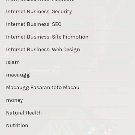
Internet Business, Security
Internet Business, SEO
Internet Business, Site Promotion
Internet Business, Web Design
islam
macaugg
Macaugg Pasaran toto Macau
money
Natural Health
Nutrition