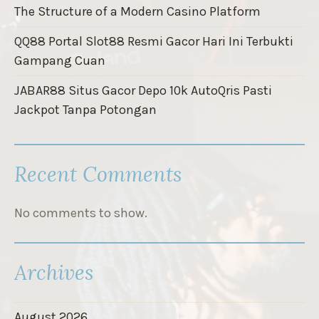
The Structure of a Modern Casino Platform
QQ88 Portal Slot88 Resmi Gacor Hari Ini Terbukti
Gampang Cuan
JABAR88 Situs Gacor Depo 10k AutoQris Pasti
Jackpot Tanpa Potongan
Recent Comments
No comments to show.
Archives
August 2026