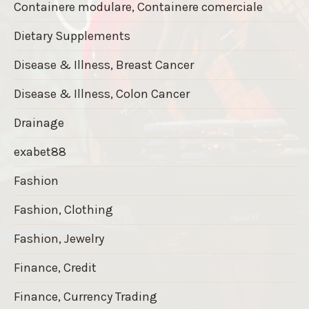
Containere modulare, Containere comerciale
Dietary Supplements
Disease & Illness, Breast Cancer
Disease & Illness, Colon Cancer
Drainage
exabet88
Fashion
Fashion, Clothing
Fashion, Jewelry
Finance, Credit
Finance, Currency Trading