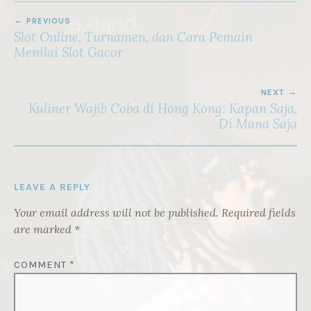
POST
PREVIOUS
NAVIGATION
Slot Online, Turnamen, dan Cara Pemain
Menilai Slot Gacor
NEXT
Kuliner Wajib Coba di Hong Kong: Kapan Saja,
Di Mana Saja
LEAVE A REPLY
Your email address will not be published.
Required fields
are marked
*
COMMENT
*