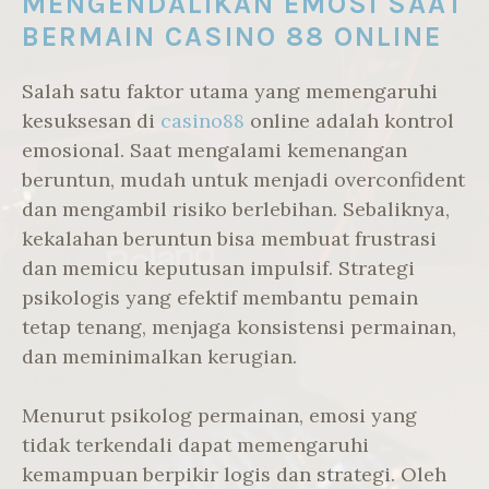
MENGENDALIKAN EMOSI SAAT
BERMAIN CASINO 88 ONLINE
Salah satu faktor utama yang memengaruhi
kesuksesan di
casino88
online adalah kontrol
emosional. Saat mengalami kemenangan
beruntun, mudah untuk menjadi overconfident
dan mengambil risiko berlebihan. Sebaliknya,
kekalahan beruntun bisa membuat frustrasi
dan memicu keputusan impulsif. Strategi
psikologis yang efektif membantu pemain
tetap tenang, menjaga konsistensi permainan,
dan meminimalkan kerugian.
Menurut psikolog permainan, emosi yang
tidak terkendali dapat memengaruhi
kemampuan berpikir logis dan strategi. Oleh