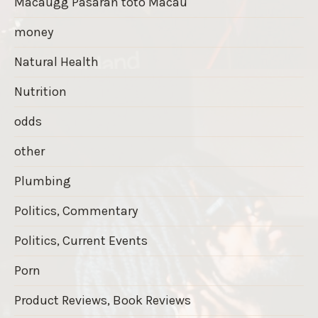
Macaugg Pasaran toto Macau
money
Natural Health
Nutrition
odds
other
Plumbing
Politics, Commentary
Politics, Current Events
Porn
Product Reviews, Book Reviews