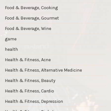
Food & Beverage, Cooking
Food & Beverage, Gourmet
Food & Beverage, Wine
game
health
Health & Fitness, Acne
Health & Fitness, Alternative Medicine
Health & Fitness, Beauty
Health & Fitness, Cardio
Health & Fitness, Depression