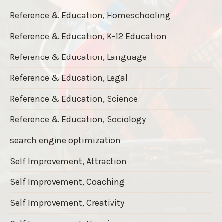
Reference & Education, Homeschooling
Reference & Education, K-12 Education
Reference & Education, Language
Reference & Education, Legal
Reference & Education, Science
Reference & Education, Sociology
search engine optimization
Self Improvement, Attraction
Self Improvement, Coaching
Self Improvement, Creativity