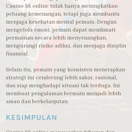
Casino 88 online tidak hanya meningkatkan
peluang kemenangan, tetapi juga membantu
menjaga kesehatan mental pemain. Dengan
mengelola emosi, pemain dapat menikmati
permainan secara lebih menyenangkan,
mengurangi risiko adiksi, dan menjaga disiplin
finansial.
Selain itu, pemain yang konsisten menerapkan
strategi ini cenderung lebih sabar, rasional,
dan siap menghadapi situasi tak terduga. Ini
membuat pengalaman bermain menjadi lebih
aman dan berkelanjutan.
KESIMPULAN