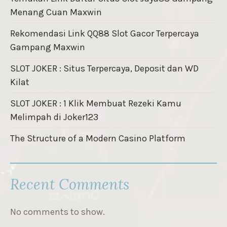
Menang Cuan Maxwin
Rekomendasi Link QQ88 Slot Gacor Terpercaya
Gampang Maxwin
SLOT JOKER : Situs Terpercaya, Deposit dan WD
Kilat
SLOT JOKER : 1 Klik Membuat Rezeki Kamu
Melimpah di Joker123
The Structure of a Modern Casino Platform
Recent Comments
No comments to show.