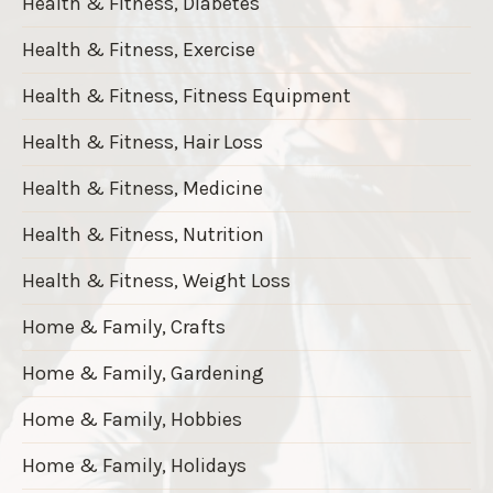
Health & Fitness, Diabetes
Health & Fitness, Exercise
Health & Fitness, Fitness Equipment
Health & Fitness, Hair Loss
Health & Fitness, Medicine
Health & Fitness, Nutrition
Health & Fitness, Weight Loss
Home & Family, Crafts
Home & Family, Gardening
Home & Family, Hobbies
Home & Family, Holidays