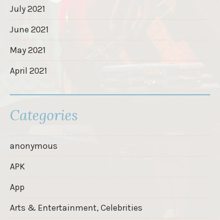
July 2021
June 2021
May 2021
April 2021
Categories
anonymous
APK
App
Arts & Entertainment, Celebrities