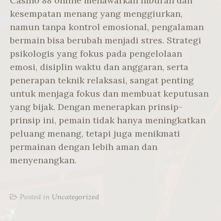
Casino 88 online menawarkan hiburan dan
kesempatan menang yang menggiurkan,
namun tanpa kontrol emosional, pengalaman
bermain bisa berubah menjadi stres. Strategi
psikologis yang fokus pada pengelolaan
emosi, disiplin waktu dan anggaran, serta
penerapan teknik relaksasi, sangat penting
untuk menjaga fokus dan membuat keputusan
yang bijak. Dengan menerapkan prinsip-
prinsip ini, pemain tidak hanya meningkatkan
peluang menang, tetapi juga menikmati
permainan dengan lebih aman dan
menyenangkan.
Posted in
Uncategorized