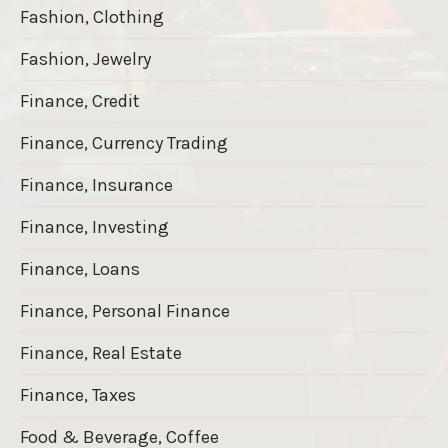
Fashion, Clothing
Fashion, Jewelry
Finance, Credit
Finance, Currency Trading
Finance, Insurance
Finance, Investing
Finance, Loans
Finance, Personal Finance
Finance, Real Estate
Finance, Taxes
Food & Beverage, Coffee