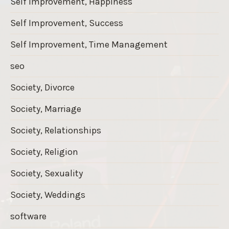
Self Improvement, Happiness
Self Improvement, Success
Self Improvement, Time Management
seo
Society, Divorce
Society, Marriage
Society, Relationships
Society, Religion
Society, Sexuality
Society, Weddings
software