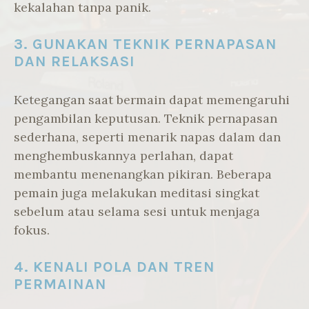
kekalahan tanpa panik.
3. GUNAKAN TEKNIK PERNAPASAN
DAN RELAKSASI
Ketegangan saat bermain dapat memengaruhi
pengambilan keputusan. Teknik pernapasan
sederhana, seperti menarik napas dalam dan
menghembuskannya perlahan, dapat
membantu menenangkan pikiran. Beberapa
pemain juga melakukan meditasi singkat
sebelum atau selama sesi untuk menjaga
fokus.
4. KENALI POLA DAN TREN
PERMAINAN