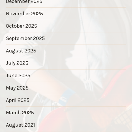
December 2025
November 2025
October 2025
September 2025
August 2025
July 2025
June 2025
May 2025
April 2025
March 2025
August 2021