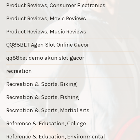
Product Reviews, Consumer Electronics
Product Reviews, Movie Reviews
Product Reviews, Music Reviews
QQ88BET Agen Slot Online Gacor
qq88bet demo akun slot gacor
recreation
Recreation & Sports, Biking
Recreation & Sports, Fishing
Recreation & Sports, Martial Arts
Reference & Education, College
Reference & Education, Environmental